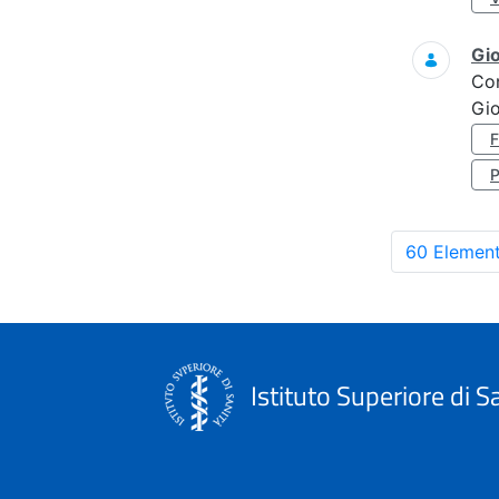
Gi
Co
Gi
60 Element
Istituto Superiore di S