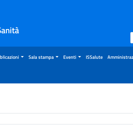
Sanità
blicazioni
Sala stampa
Eventi
ISSalute
Amministraz
enti