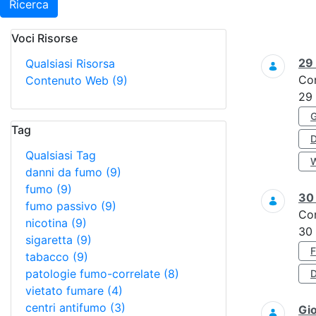
Ricerca
Voci Risorse
Ricerca
29
Qualsiasi Risorsa
Co
Contenuto Web
(9)
29
Tag
Qualsiasi Tag
danni da fumo
(9)
fumo
(9)
3
fumo passivo
(9)
Co
nicotina
(9)
30
sigaretta
(9)
tabacco
(9)
patologie fumo-correlate
(8)
D
vietato fumare
(4)
centri antifumo
(3)
Gi