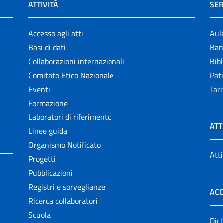
ATTIVITÀ
SER
Accesso agli atti
Aul
Basi di dati
Ban
Collaborazioni internazionali
Bibl
Comitato Etico Nazionale
Patr
Eventi
Tari
Formazione
Laboratori di riferimento
ATT
Linee guida
Organismo Notificato
Atti
Progetti
Pubblicazioni
Registri e sorveglianze
ACC
Ricerca collaboratori
Scuola
Dich