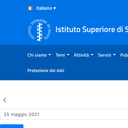
Salta al Contenuto
Salta al Footer
Istituto Superiore di 
Chi siamo
Temi
Attività
Servizi
Pub
Protezione dei dati
Risultati della Ricerca - Ev