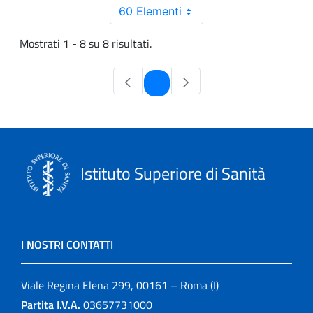
60 Elementi
Mostrati 1 - 8 su 8 risultati.
Pagina
1
Istituto Superiore di Sanità
I NOSTRI CONTATTI
Viale Regina Elena 299, 00161 – Roma (I)
Partita I.V.A.
03657731000