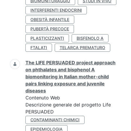
BIOMONITORAGGIO
STUDI IN VIVO
INTERFERENTI ENDOCRINI
OBESITÀ INFANTILE
PUBERTÀ PRECOCE
PLASTICIZZANTI
BISFENOLO A
FTALATI
TELARCA PREMATURO
The LIFE PERSUADED project approach
on phthalates and bisphenol A
biomonitoring in Italian mother-child
pairs linking exposure and juvenile
diseases
Contenuto Web
Descrizione generale del progetto Life
PERSUADED
CONTAMINANTI CHIMICI
EPIDEMIOLOGIA