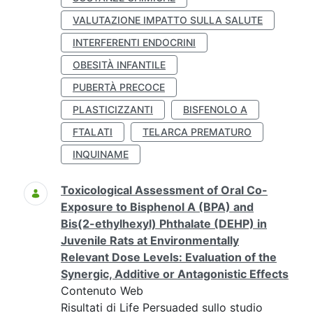
VALUTAZIONE IMPATTO SULLA SALUTE
INTERFERENTI ENDOCRINI
OBESITÀ INFANTILE
PUBERTÀ PRECOCE
PLASTICIZZANTI
BISFENOLO A
FTALATI
TELARCA PREMATURO
INQUINAME
Toxicological Assessment of Oral Co-
Exposure to Bisphenol A (BPA) and
Bis(2-ethylhexyl) Phthalate (DEHP) in
Juvenile Rats at Environmentally
Relevant Dose Levels: Evaluation of the
Synergic, Additive or Antagonistic Effects
Contenuto Web
Risultati di Life Persuaded sullo studio