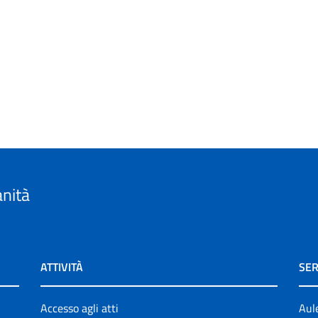
anità
ATTIVITÀ
SER
Accesso agli atti
Aul