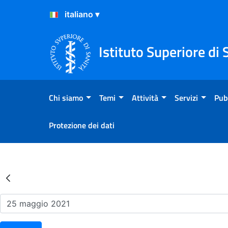
Salta al Contenuto
Salta al Footer
Istituto Superiore di 
Chi siamo
Temi
Attività
Servizi
Pub
Protezione dei dati
Risultati della Ricerca - Ev