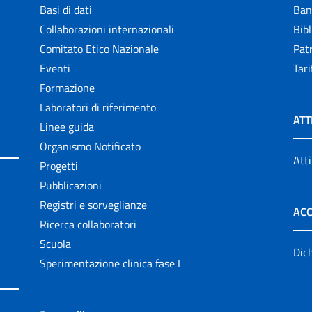
Basi di dati
Ban
Collaborazioni internazionali
Bibl
Comitato Etico Nazionale
Patr
Eventi
Tari
Formazione
Laboratori di riferimento
ATT
Linee guida
Organismo Notificato
Atti
Progetti
Pubblicazioni
Registri e sorveglianze
ACC
Ricerca collaboratori
Scuola
Dich
Sperimentazione clinica fase I