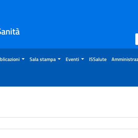
Sanità
blicazioni
Sala stampa
Eventi
ISSalute
Amministraz
enti