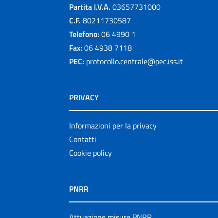
Partita I.V.A.
03657731000
C.F.
80211730587
Telefono:
06 4990 1
Fax:
06 4938 7118
PEC:
protocollo.centrale@pec.iss.it
PRIVACY
Informazioni per la privacy
Contatti
Cookie policy
PNRR
Attuazione misure PNRR