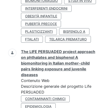
BIOMONITORAGGIO
STUDI IN VIVO
INTERFERENTI ENDOCRINI
OBESITÀ INFANTILE
PUBERTÀ PRECOCE
PLASTICIZZANTI
BISFENOLO A
FTALATI
TELARCA PREMATURO
The LIFE PERSUADED project approach
on phthalates and bisphenol A
biomonitoring in Italian mother-child
pairs linking exposure and juvenile
diseases
Contenuto Web
Descrizione generale del progetto Life
PERSUADED
CONTAMINANTI CHIMICI
EPIDEMIOLOGIA