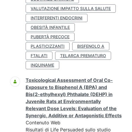
VALUTAZIONE IMPATTO SULLA SALUTE
INTERFERENTI ENDOCRINI
OBESITÀ INFANTILE
PUBERTÀ PRECOCE
PLASTICIZZANTI
BISFENOLO A
FTALATI
TELARCA PREMATURO
INQUINAME
Toxicological Assessment of Oral Co-
Exposure to Bisphenol A (BPA) and
Bis(2-ethylhexyl) Phthalate (DEHP) in
Juvenile Rats at Environmentally
Relevant Dose Levels: Evaluation of the
Synergic, Additive or Antagonistic Effects
Contenuto Web
Risultati di Life Persuaded sullo studio