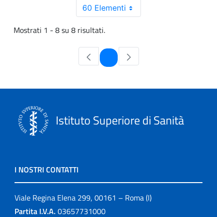
60 Elementi
Mostrati 1 - 8 su 8 risultati.
Pagina
1
Istituto Superiore di Sanità
I NOSTRI CONTATTI
Viale Regina Elena 299, 00161 – Roma (I)
Partita I.V.A.
03657731000