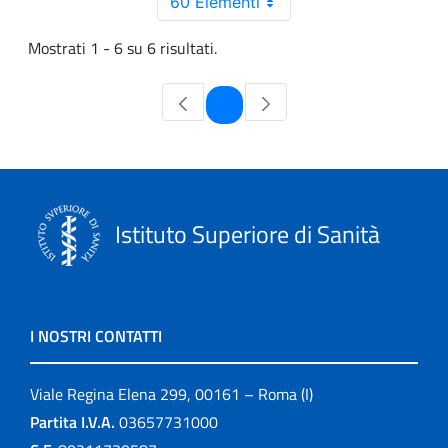
60 Elementi
Mostrati 1 - 6 su 6 risultati.
Pagina
1
Istituto Superiore di Sanità
I NOSTRI CONTATTI
Viale Regina Elena 299, 00161 – Roma (I)
Partita I.V.A.
03657731000