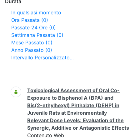
Durata
In qualsiasi momento
Ora Passata
(0)
Passate 24 Ore
(0)
Settimana Passata
(0)
Mese Passato
(0)
Anno Passato
(0)
Intervallo Personalizzato…
Ricerca
Toxicological Assessment of Oral Co-
Exposure to Bisphenol A (BPA) and
Bis(2-ethylhexyl) Phthalate (DEHP) in
Juvenile Rats at Environmentally
Relevant Dose Levels: Evaluation of the
Synergic, Additive or Antagonistic Effects
Contenuto Web