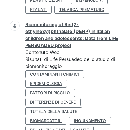
PLASTICIZZANTI
BISFENOLO A
FTALATI
TELARCA PREMATURO
Biomonitoring of Bis(2-
ethylhexyl)phthalate (DEHP) in Italian
children and adolescents: Data from LIFE
PERSUADED project
Contenuto Web
Risultati di Life Persuaded dello studio di
biomonitoraggio
CONTAMINANTI CHIMICI
EPIDEMIOLOGIA
FATTORI DI RISCHIO
DIFFERENZE DI GENERE
TUTELA DELLA SALUTE
BIOMARCATORI
INQUINAMENTO
PROMOZIONE DELLA SALUTE