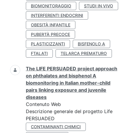
BIOMONITORAGGIO
STUDI IN VIVO
INTERFERENTI ENDOCRINI
OBESITÀ INFANTILE
PUBERTÀ PRECOCE
PLASTICIZZANTI
BISFENOLO A
FTALATI
TELARCA PREMATURO
The LIFE PERSUADED project approach
on phthalates and bisphenol A
biomonitoring in Italian mother-child
pairs linking exposure and juvenile
diseases
Contenuto Web
Descrizione generale del progetto Life
PERSUADED
CONTAMINANTI CHIMICI