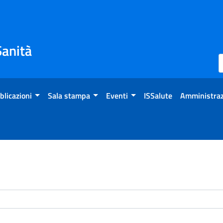
Sanità
blicazioni
Sala stampa
Eventi
ISSalute
Amministraz
enti