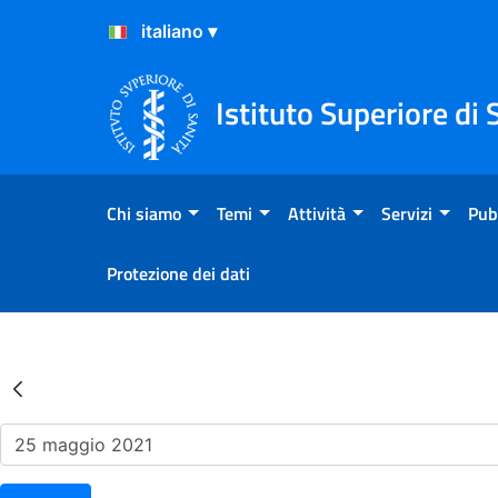
Salta al Contenuto
Salta al Footer
Istituto Superiore di 
Chi siamo
Temi
Attività
Servizi
Pub
Protezione dei dati
Risultati della Ricerca - Ev