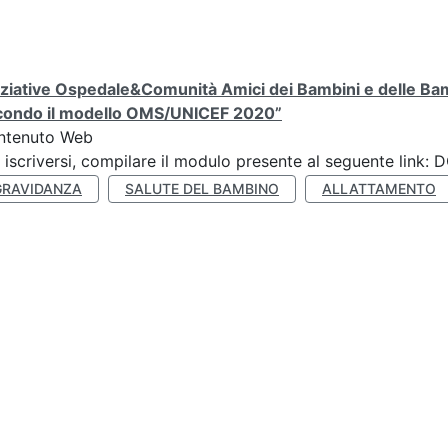
iziative Ospedale&Comunità Amici dei Bambini e delle Bam
condo il modello OMS/UNICEF 2020”
ntenuto Web
 iscriversi, compilare il modulo presente al seguente lin
GRAVIDANZA
SALUTE DEL BAMBINO
ALLATTAMENTO