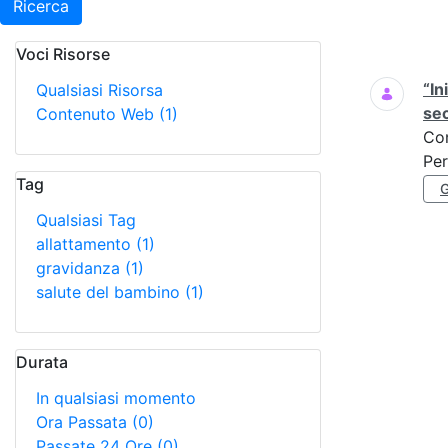
Ricerca
Voci Risorse
Ricerca
“In
Qualsiasi Risorsa
se
Contenuto Web
(1)
Co
Per
Tag
Qualsiasi Tag
allattamento
(1)
gravidanza
(1)
salute del bambino
(1)
Durata
In qualsiasi momento
Ora Passata
(0)
Passate 24 Ore
(0)