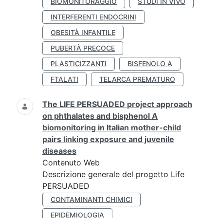
BIOMONITORAGGIO
STUDI IN VIVO
INTERFERENTI ENDOCRINI
OBESITÀ INFANTILE
PUBERTÀ PRECOCE
PLASTICIZZANTI
BISFENOLO A
FTALATI
TELARCA PREMATURO
The LIFE PERSUADED project approach
on phthalates and bisphenol A
biomonitoring in Italian mother-child
pairs linking exposure and juvenile
diseases
Contenuto Web
Descrizione generale del progetto Life
PERSUADED
CONTAMINANTI CHIMICI
EPIDEMIOLOGIA