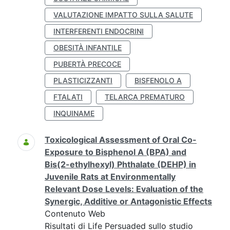
VALUTAZIONE IMPATTO SULLA SALUTE
INTERFERENTI ENDOCRINI
OBESITÀ INFANTILE
PUBERTÀ PRECOCE
PLASTICIZZANTI
BISFENOLO A
FTALATI
TELARCA PREMATURO
INQUINAME
Toxicological Assessment of Oral Co-
Exposure to Bisphenol A (BPA) and
Bis(2-ethylhexyl) Phthalate (DEHP) in
Juvenile Rats at Environmentally
Relevant Dose Levels: Evaluation of the
Synergic, Additive or Antagonistic Effects
Contenuto Web
Risultati di Life Persuaded sullo studio