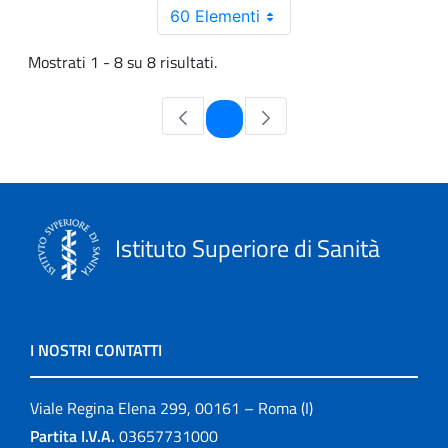
60 Elementi
Mostrati 1 - 8 su 8 risultati.
Pagina
1
Istituto Superiore di Sanità
I NOSTRI CONTATTI
Viale Regina Elena 299, 00161 – Roma (I)
Partita I.V.A.
03657731000