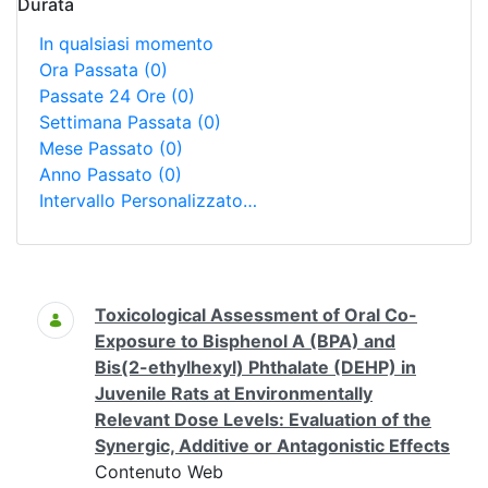
Durata
In qualsiasi momento
Ora Passata
(0)
Passate 24 Ore
(0)
Settimana Passata
(0)
Mese Passato
(0)
Anno Passato
(0)
Intervallo Personalizzato…
Ricerca
Toxicological Assessment of Oral Co-
Exposure to Bisphenol A (BPA) and
Bis(2-ethylhexyl) Phthalate (DEHP) in
Juvenile Rats at Environmentally
Relevant Dose Levels: Evaluation of the
Synergic, Additive or Antagonistic Effects
Contenuto Web