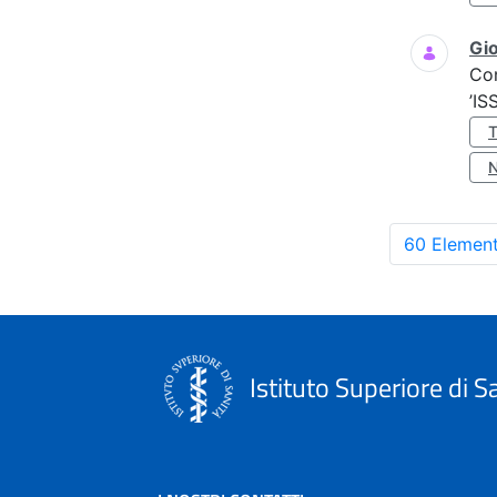
Gio
Co
’IS
60 Element
Istituto Superiore di S