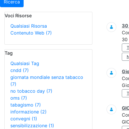
Ricerca
Voci Risorse
Ricerca
3
Qualsiasi Risorsa
Co
Contenuto Web
(7)
30
Tag
Qualsiasi Tag
cndd
(7)
Gi
giornata mondiale senza tabacco
Co
(7)
Gi
no tobacco day
(7)
oms
(7)
tabagismo
(7)
GI
informazione
(2)
Co
convegni
(1)
GI
sensibilizzazione
(1)