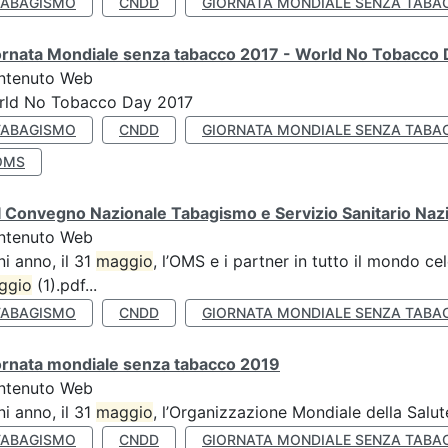
TABAGISMO
CNDD
GIORNATA MONDIALE SENZA TABA
ornata Mondiale senza tabacco 2017 - World No Tobacco
ntenuto Web
rld No Tobacco Day 2017
TABAGISMO
CNDD
GIORNATA MONDIALE SENZA TABA
OMS
 Convegno Nazionale Tabagismo e Servizio Sanitario Naz
ntenuto Web
i anno, il 31
maggio
, l’OMS e i partner in tutto il mondo 
ggio
(1).pdf...
TABAGISMO
CNDD
GIORNATA MONDIALE SENZA TABA
ornata mondiale senza tabacco 2019
ntenuto Web
i anno, il 31
maggio
, l’Organizzazione Mondiale della Salut
TABAGISMO
CNDD
GIORNATA MONDIALE SENZA TABA