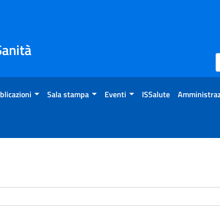
Sanità
blicazioni
Sala stampa
Eventi
ISSalute
Amministraz
enti