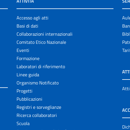
ATTIVITÀ
SER
Accesso agli atti
Aul
Basi di dati
Ban
Collaborazioni internazionali
Bibl
Comitato Etico Nazionale
Patr
Eventi
Tari
Formazione
Laboratori di riferimento
ATT
Linee guida
Organismo Notificato
Atti
Progetti
Pubblicazioni
Registri e sorveglianze
ACC
Ricerca collaboratori
Scuola
Dich