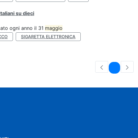
liani su dieci
ato ogni anno il 31
maggio
CCO
SIGARETTA ELETTRONICA
Pagina
1