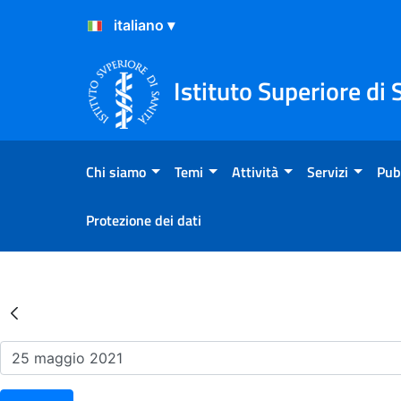
Salta al Contenuto
Salta al Footer
Istituto Superiore di 
Chi siamo
Temi
Attività
Servizi
Pub
Protezione dei dati
Risultati della Ricerca - Ev