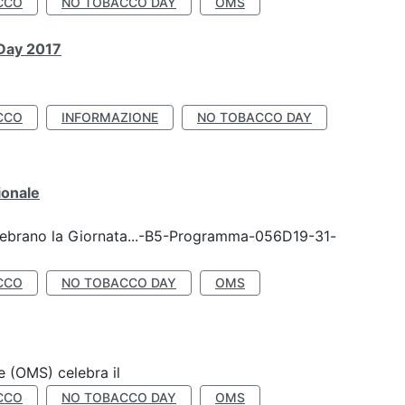
CCO
NO TOBACCO DAY
OMS
 Day 2017
CCO
INFORMAZIONE
NO TOBACCO DAY
ionale
celebrano la Giornata...-B5-Programma-056D19-31-
CCO
NO TOBACCO DAY
OMS
e (OMS) celebra il
CCO
NO TOBACCO DAY
OMS