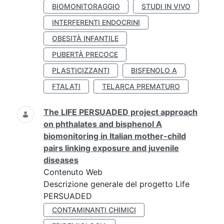
BIOMONITORAGGIO
STUDI IN VIVO
INTERFERENTI ENDOCRINI
OBESITÀ INFANTILE
PUBERTÀ PRECOCE
PLASTICIZZANTI
BISFENOLO A
FTALATI
TELARCA PREMATURO
The LIFE PERSUADED project approach
on phthalates and bisphenol A
biomonitoring in Italian mother-child
pairs linking exposure and juvenile
diseases
Contenuto Web
Descrizione generale del progetto Life
PERSUADED
CONTAMINANTI CHIMICI