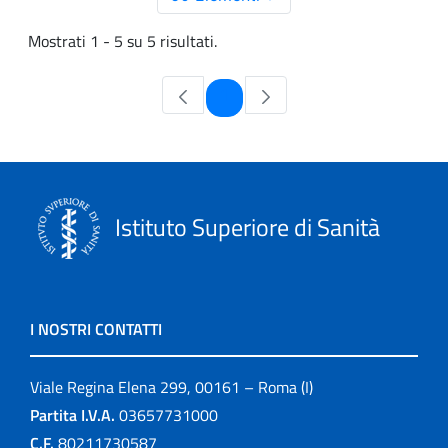
Mostrati 1 - 5 su 5 risultati.
Pagina
1
Istituto Superiore di Sanità
I NOSTRI CONTATTI
Viale Regina Elena 299, 00161 – Roma (I)
Partita I.V.A.
03657731000
C.F.
80211730587