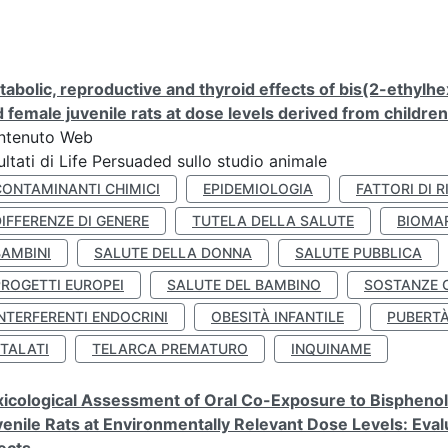
abolic, reproductive and thyroid effects of bis(2-ethylhe
 female juvenile rats at dose levels derived from childre
ntenuto Web
ultati di Life Persuaded sullo studio animale
CONTAMINANTI CHIMICI
EPIDEMIOLOGIA
FATTORI DI R
IFFERENZE DI GENERE
TUTELA DELLA SALUTE
BIOMA
BAMBINI
SALUTE DELLA DONNA
SALUTE PUBBLICA
PROGETTI EUROPEI
SALUTE DEL BAMBINO
SOSTANZE 
NTERFERENTI ENDOCRINI
OBESITÀ INFANTILE
PUBERT
FTALATI
TELARCA PREMATURO
INQUINAME
icological Assessment of Oral Co-Exposure to Bisphenol 
enile Rats at Environmentally Relevant Dose Levels: Evalu