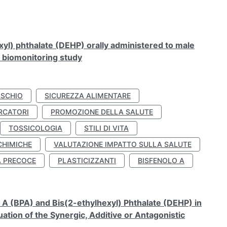
xyl) phthalate (DEHP) orally administered to male
n biomonitoring study
ISCHIO
SICUREZZA ALIMENTARE
RCATORI
PROMOZIONE DELLA SALUTE
TOSSICOLOGIA
STILI DI VITA
CHIMICHE
VALUTAZIONE IMPATTO SULLA SALUTE
À PRECOCE
PLASTICIZZANTI
BISFENOLO A
A (BPA) and Bis(2-ethylhexyl) Phthalate (DEHP) in
ation of the Synergic, Additive or Antagonistic