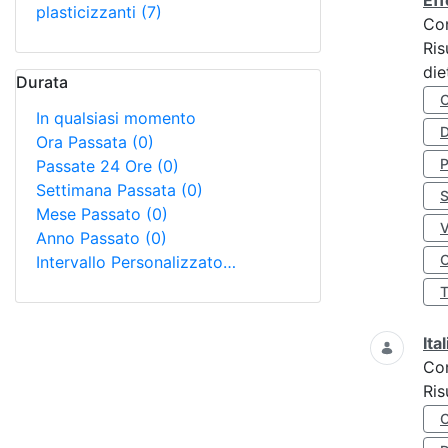
Eff
plasticizzanti
(7)
Co
Ris
die
Durata
In qualsiasi momento
D
Ora Passata
(0)
Passate 24 Ore
(0)
Settimana Passata
(0)
S
Mese Passato
(0)
Anno Passato
(0)
O
Intervallo Personalizzato…
Ita
Co
Ris