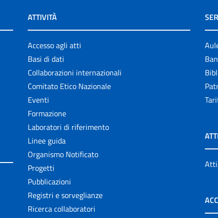
ATTIVITÀ
SER
Accesso agli atti
Aul
Basi di dati
Ban
Collaborazioni internazionali
Bibl
Comitato Etico Nazionale
Patr
Eventi
Tari
Formazione
Laboratori di riferimento
ATT
Linee guida
Organismo Notificato
Atti
Progetti
Pubblicazioni
Registri e sorveglianze
ACC
Ricerca collaboratori