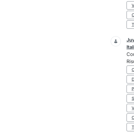
O
Juv
Ita
Co
Ris
D
S
O