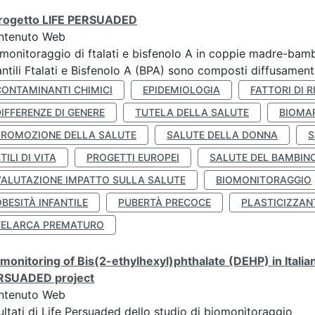
 progetto LIFE PERSUADED
ntenuto Web
monitoraggio di ftalati e bisfenolo A in coppie madre-bamb
antili Ftalati e Bisfenolo A (BPA) sono composti diffusamente 
CONTAMINANTI CHIMICI
EPIDEMIOLOGIA
FATTORI DI R
IFFERENZE DI GENERE
TUTELA DELLA SALUTE
BIOMA
PROMOZIONE DELLA SALUTE
SALUTE DELLA DONNA
S
TILI DI VITA
PROGETTI EUROPEI
SALUTE DEL BAMBIN
VALUTAZIONE IMPATTO SULLA SALUTE
BIOMONITORAGGIO
BESITÀ INFANTILE
PUBERTÀ PRECOCE
PLASTICIZZAN
TELARCA PREMATURO
monitoring of Bis(2-ethylhexyl)phthalate (DEHP) in Italia
RSUADED project
ntenuto Web
ultati di Life Persuaded dello studio di biomonitoraggio