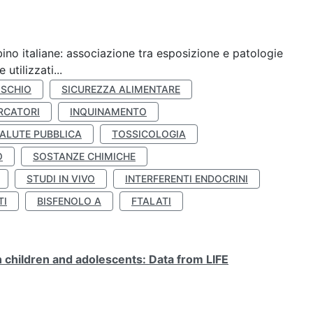
ino italiane: associazione tra esposizione e patologie
utilizzati...
ISCHIO
SICUREZZA ALIMENTARE
RCATORI
INQUINAMENTO
ALUTE PUBBLICA
TOSSICOLOGIA
O
SOSTANZE CHIMICHE
STUDI IN VIVO
INTERFERENTI ENDOCRINI
TI
BISFENOLO A
FTALATI
n children and adolescents: Data from LIFE