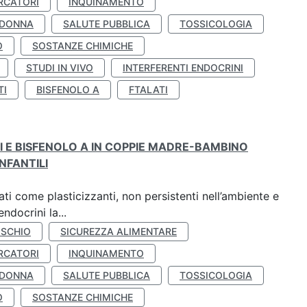
RCATORI
INQUINAMENTO
 DONNA
SALUTE PUBBLICA
TOSSICOLOGIA
O
SOSTANZE CHIMICHE
STUDI IN VIVO
INTERFERENTI ENDOCRINI
TI
BISFENOLO A
FTALATI
TI E BISFENOLO A IN COPPIE MADRE-BAMBINO
NFANTILI
ti come plasticizzanti, non persistenti nell’ambiente e
ndocrini la...
ISCHIO
SICUREZZA ALIMENTARE
RCATORI
INQUINAMENTO
 DONNA
SALUTE PUBBLICA
TOSSICOLOGIA
O
SOSTANZE CHIMICHE