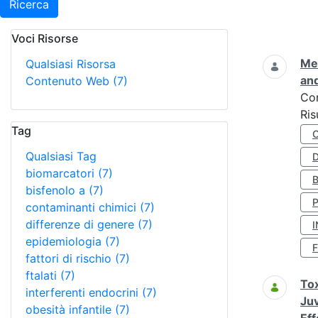
Ricerca
Voci Risorse
Ricerca
Met
Qualsiasi Risorsa
and
Contenuto Web
(7)
Co
Ris
Tag
Qualsiasi Tag
D
biomarcatori
(7)
bisfenolo a
(7)
contaminanti chimici
(7)
differenze di genere
(7)
I
epidemiologia
(7)
fattori di rischio
(7)
ftalati
(7)
Tox
interferenti endocrini
(7)
Juv
obesità infantile
(7)