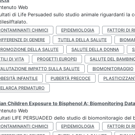
ects
ntenuto Web
ultati di Life Persuaded sullo studio animale riguardanti la 
tilesilftalato.
CONTAMINANTI CHIMICI
EPIDEMIOLOGIA
FATTORI DI R
IFFERENZE DI GENERE
TUTELA DELLA SALUTE
BIOMA
PROMOZIONE DELLA SALUTE
SALUTE DELLA DONNA
S
TILI DI VITA
PROGETTI EUROPEI
SALUTE DEL BAMBIN
VALUTAZIONE IMPATTO SULLA SALUTE
BIOMONITORAGGIO
BESITÀ INFANTILE
PUBERTÀ PRECOCE
PLASTICIZZAN
TELARCA PREMATURO
lian Children Exposure to Bisphenol A: Biomonitoring Da
ntenuto Web
ultati LIFE PERSUADED dello studio di biomonitoragio del 
CONTAMINANTI CHIMICI
EPIDEMIOLOGIA
FATTORI DI R