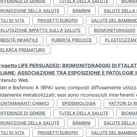
IFFERENZE DI GENERE
TUTELA DELLA SALUTE
BIOMA
PROMOZIONE DELLA SALUTE
BAMBINI
SALUTE DELLA
TILI DI VITA
PROGETTI EUROPEI
SALUTE DEL BAMBIN
VALUTAZIONE IMPATTO SULLA SALUTE
BIOMONITORAGGIO
BESITÀ INFANTILE
PUBERTÀ PRECOCE
PLASTICIZZAN
TELARCA PREMATURO
 progetto LIFE PERSUADED: BIOMONITORAGGIO DI FTALA
ALIANE: ASSOCIAZIONE TRA ESPOSIZIONE E PATOLOGIE I
ntenuto Web
lati e Bisfenolo A (BPA) sono composti diffusamente utilizza
idamente metabolizzati; essi sono riconosciuti interferenti e
CONTAMINANTI CHIMICI
EPIDEMIOLOGIA
FATTORI DI R
IFFERENZE DI GENERE
TUTELA DELLA SALUTE
BIOMA
PROMOZIONE DELLA SALUTE
BAMBINI
SALUTE DELLA
TILI DI VITA
PROGETTI EUROPEI
SALUTE DEL BAMBIN