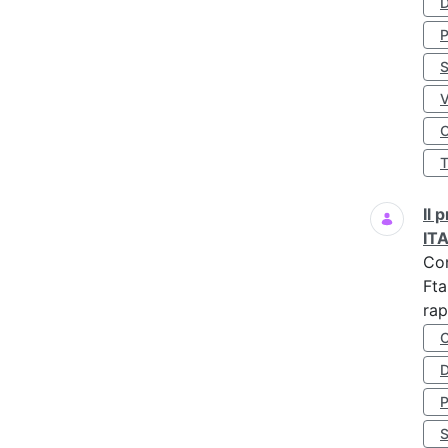
D
S
O
Il
IT
Co
Fta
rap
D
S