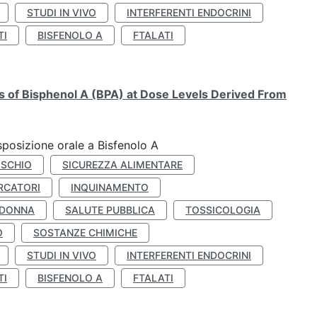
STUDI IN VIVO
INTERFERENTI ENDOCRINI
TI
BISFENOLO A
FTALATI
ts of Bisphenol A (BPA) at Dose Levels Derived From
esposizione orale a Bisfenolo A
ISCHIO
SICUREZZA ALIMENTARE
RCATORI
INQUINAMENTO
 DONNA
SALUTE PUBBLICA
TOSSICOLOGIA
O
SOSTANZE CHIMICHE
STUDI IN VIVO
INTERFERENTI ENDOCRINI
TI
BISFENOLO A
FTALATI