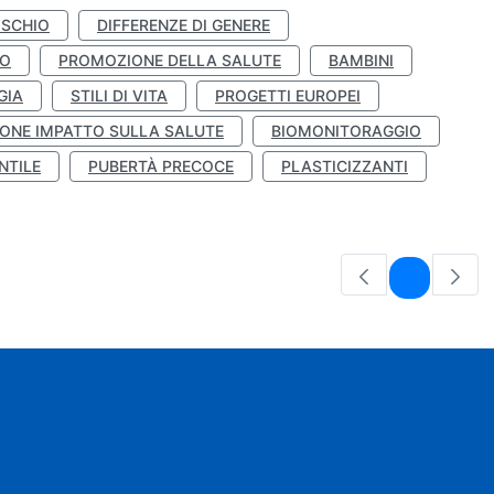
ISCHIO
DIFFERENZE DI GENERE
TO
PROMOZIONE DELLA SALUTE
BAMBINI
GIA
STILI DI VITA
PROGETTI EUROPEI
ONE IMPATTO SULLA SALUTE
BIOMONITORAGGIO
NTILE
PUBERTÀ PRECOCE
PLASTICIZZANTI
Pagina
1