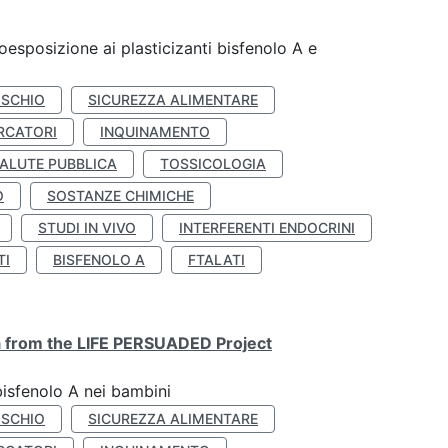
coesposizione ai plasticizanti bisfenolo A e
ISCHIO
SICUREZZA ALIMENTARE
RCATORI
INQUINAMENTO
ALUTE PUBBLICA
TOSSICOLOGIA
O
SOSTANZE CHIMICHE
STUDI IN VIVO
INTERFERENTI ENDOCRINI
TI
BISFENOLO A
FTALATI
ta from the LIFE PERSUADED Project
bisfenolo A nei bambini
ISCHIO
SICUREZZA ALIMENTARE