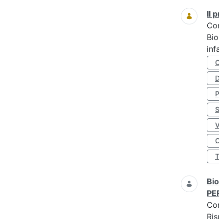
Il
Co
Bio
inf
D
S
O
Bio
PE
Co
Ris