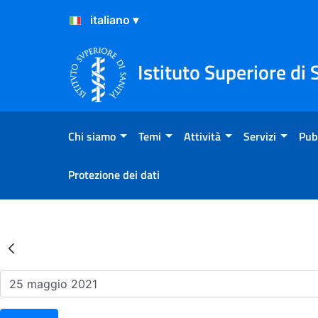
Salta al Contenuto
Salta al Footer
Istituto Superiore di 
Chi siamo
Temi
Attività
Servizi
Pub
Protezione dei dati
Risultati della Ricerca - Ev