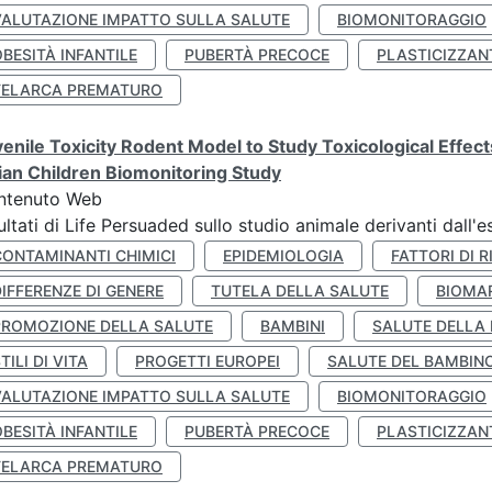
VALUTAZIONE IMPATTO SULLA SALUTE
BIOMONITORAGGIO
BESITÀ INFANTILE
PUBERTÀ PRECOCE
PLASTICIZZAN
TELARCA PREMATURO
enile Toxicity Rodent Model to Study Toxicological Effec
lian Children Biomonitoring Study
ntenuto Web
ultati di Life Persuaded sullo studio animale derivanti dall'
CONTAMINANTI CHIMICI
EPIDEMIOLOGIA
FATTORI DI R
IFFERENZE DI GENERE
TUTELA DELLA SALUTE
BIOMA
PROMOZIONE DELLA SALUTE
BAMBINI
SALUTE DELLA
TILI DI VITA
PROGETTI EUROPEI
SALUTE DEL BAMBIN
VALUTAZIONE IMPATTO SULLA SALUTE
BIOMONITORAGGIO
BESITÀ INFANTILE
PUBERTÀ PRECOCE
PLASTICIZZAN
TELARCA PREMATURO