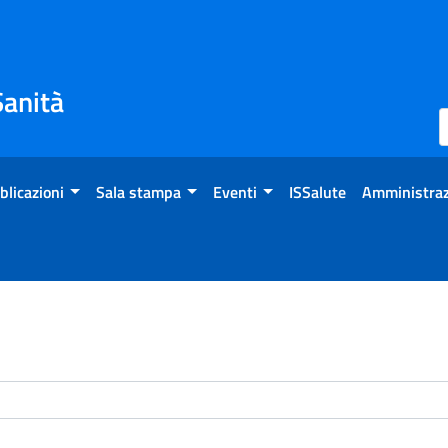
Sanità
blicazioni
Sala stampa
Eventi
ISSalute
Amministraz
enti