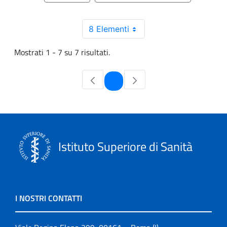
8 Elementi
Mostrati 1 - 7 su 7 risultati.
Pagina
1
Istituto Superiore di Sanità
I NOSTRI CONTATTI