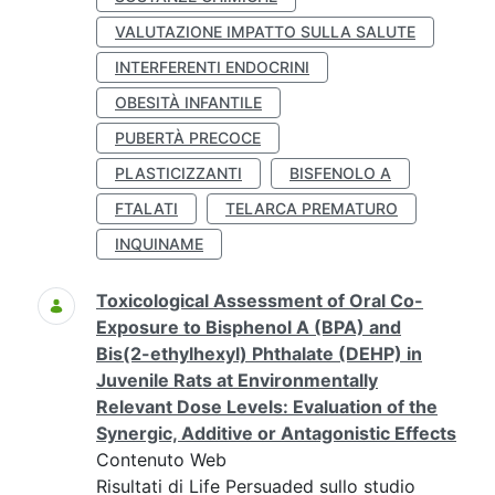
VALUTAZIONE IMPATTO SULLA SALUTE
INTERFERENTI ENDOCRINI
OBESITÀ INFANTILE
PUBERTÀ PRECOCE
PLASTICIZZANTI
BISFENOLO A
FTALATI
TELARCA PREMATURO
INQUINAME
Toxicological Assessment of Oral Co-
Exposure to Bisphenol A (BPA) and
Bis(2-ethylhexyl) Phthalate (DEHP) in
Juvenile Rats at Environmentally
Relevant Dose Levels: Evaluation of the
Synergic, Additive or Antagonistic Effects
Contenuto Web
Risultati di Life Persuaded sullo studio