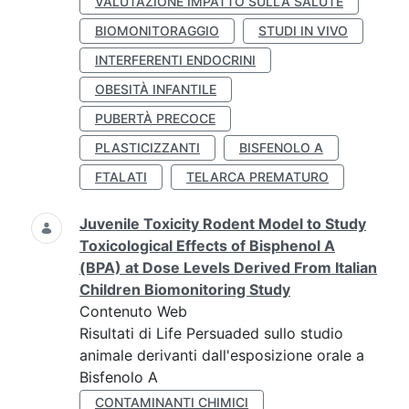
VALUTAZIONE IMPATTO SULLA SALUTE
BIOMONITORAGGIO
STUDI IN VIVO
INTERFERENTI ENDOCRINI
OBESITÀ INFANTILE
PUBERTÀ PRECOCE
PLASTICIZZANTI
BISFENOLO A
FTALATI
TELARCA PREMATURO
Juvenile Toxicity Rodent Model to Study
Toxicological Effects of Bisphenol A
(BPA) at Dose Levels Derived From Italian
Children Biomonitoring Study
Contenuto Web
Risultati di Life Persuaded sullo studio
animale derivanti dall'esposizione orale a
Bisfenolo A
CONTAMINANTI CHIMICI