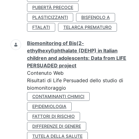
PUBERTÀ PRECOCE
PLASTICIZZANTI
BISFENOLO A
FTALATI
TELARCA PREMATURO
Biomonitoring of Bis(2-
ethylhexyl)phthalate (DEHP) in Italian
children and adolescents: Data from LIFE
PERSUADED project
Contenuto Web
Risultati di Life Persuaded dello studio di
biomonitoraggio
CONTAMINANTI CHIMICI
EPIDEMIOLOGIA
FATTORI DI RISCHIO
DIFFERENZE DI GENERE
TUTELA DELLA SALUTE