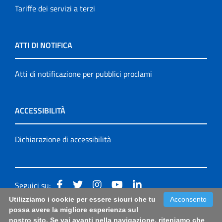
Tariffe dei servizi a terzi
ATTI DI NOTIFICA
Atti di notificazione per pubblici proclami
ACCESSIBILITÀ
Dichiarazione di accessibilità
Seguici su:
Utilizziamo i cookie per essere sicuri che tu
Acconsento
Accessibilità: form di segnalazione di prima istanza per
possa avere la migliore esperienza sul
nostro sito. Se vai avanti nella navigazione, riteniamo che