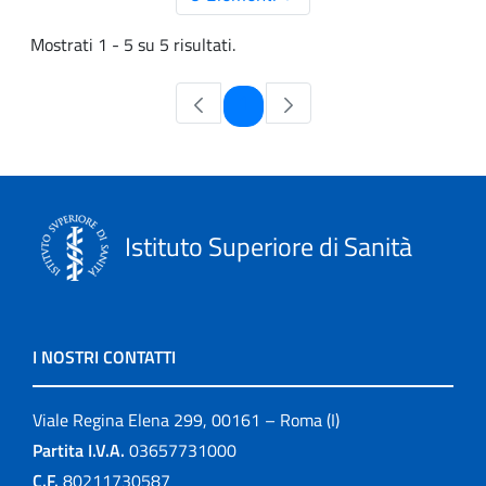
Mostrati 1 - 5 su 5 risultati.
Pagina
1
Istituto Superiore di Sanità
I NOSTRI CONTATTI
Viale Regina Elena 299, 00161 – Roma (I)
Partita I.V.A.
03657731000
C.F.
80211730587