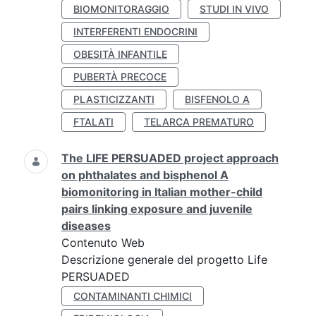
BIOMONITORAGGIO
STUDI IN VIVO
INTERFERENTI ENDOCRINI
OBESITÀ INFANTILE
PUBERTÀ PRECOCE
PLASTICIZZANTI
BISFENOLO A
FTALATI
TELARCA PREMATURO
The LIFE PERSUADED project approach
on phthalates and bisphenol A
biomonitoring in Italian mother-child
pairs linking exposure and juvenile
diseases
Contenuto Web
Descrizione generale del progetto Life
PERSUADED
CONTAMINANTI CHIMICI