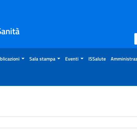
Sanità
blicazioni
Sala stampa
Eventi
ISSalute
Amministraz
enti