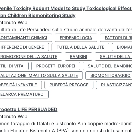
enile Toxicity Rodent Model to Study Toxicological Effec
lian Children Biomonitoring Study
ntenuto Web
ultati di Life Persuaded sullo studio animale derivanti dall'
CONTAMINANTI CHIMICI
EPIDEMIOLOGIA
FATTORI DI R
IFFERENZE DI GENERE
TUTELA DELLA SALUTE
BIOMA
PROMOZIONE DELLA SALUTE
BAMBINI
SALUTE DELLA
TILI DI VITA
PROGETTI EUROPEI
SALUTE DEL BAMBIN
VALUTAZIONE IMPATTO SULLA SALUTE
BIOMONITORAGGIO
BESITÀ INFANTILE
PUBERTÀ PRECOCE
PLASTICIZZAN
TELARCA PREMATURO
 progetto LIFE PERSUADED
ntenuto Web
monitoraggio di ftalati e bisfenolo A in coppie madre-bamb
antili Ftalati e Bisfenolo A (BPA) sono composti diffusamente 