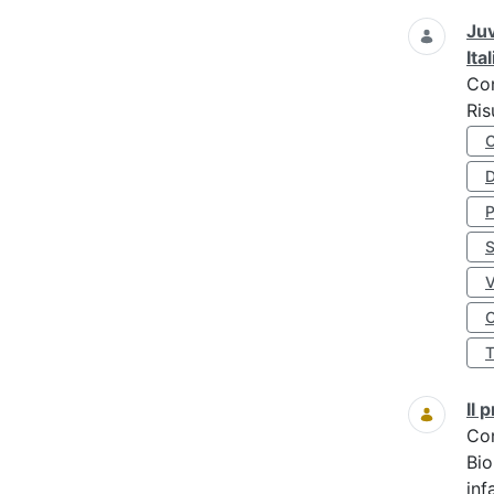
Juv
Ita
Co
Ris
D
S
O
Il
Co
Bio
inf