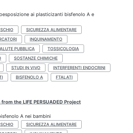
coesposizione ai plasticizanti bisfenolo A e
ISCHIO
SICUREZZA ALIMENTARE
RCATORI
INQUINAMENTO
ALUTE PUBBLICA
TOSSICOLOGIA
O
SOSTANZE CHIMICHE
STUDI IN VIVO
INTERFERENTI ENDOCRINI
TI
BISFENOLO A
FTALATI
ta from the LIFE PERSUADED Project
bisfenolo A nei bambini
ISCHIO
SICUREZZA ALIMENTARE