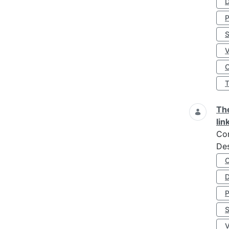
D
S
O
The
lin
Co
Des
D
S