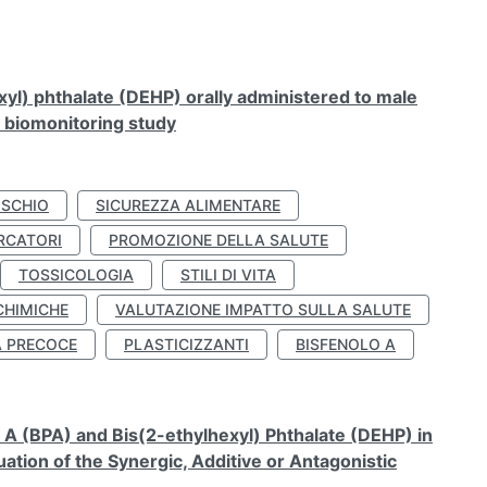
xyl) phthalate (DEHP) orally administered to male
n biomonitoring study
ISCHIO
SICUREZZA ALIMENTARE
RCATORI
PROMOZIONE DELLA SALUTE
TOSSICOLOGIA
STILI DI VITA
CHIMICHE
VALUTAZIONE IMPATTO SULLA SALUTE
À PRECOCE
PLASTICIZZANTI
BISFENOLO A
A (BPA) and Bis(2-ethylhexyl) Phthalate (DEHP) in
ation of the Synergic, Additive or Antagonistic