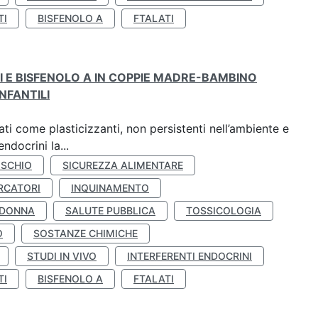
TI
BISFENOLO A
FTALATI
TI E BISFENOLO A IN COPPIE MADRE-BAMBINO
NFANTILI
ti come plasticizzanti, non persistenti nell’ambiente e
ndocrini la...
ISCHIO
SICUREZZA ALIMENTARE
RCATORI
INQUINAMENTO
 DONNA
SALUTE PUBBLICA
TOSSICOLOGIA
O
SOSTANZE CHIMICHE
STUDI IN VIVO
INTERFERENTI ENDOCRINI
TI
BISFENOLO A
FTALATI