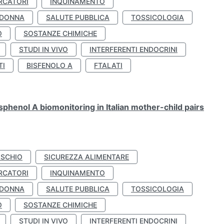
RCATORI
INQUINAMENTO
 DONNA
SALUTE PUBBLICA
TOSSICOLOGIA
O
SOSTANZE CHIMICHE
STUDI IN VIVO
INTERFERENTI ENDOCRINI
TI
BISFENOLO A
FTALATI
henol A biomonitoring in Italian mother-child pairs
ISCHIO
SICUREZZA ALIMENTARE
RCATORI
INQUINAMENTO
 DONNA
SALUTE PUBBLICA
TOSSICOLOGIA
O
SOSTANZE CHIMICHE
STUDI IN VIVO
INTERFERENTI ENDOCRINI