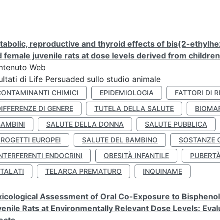
abolic, reproductive and thyroid effects of bis(2-ethylhe
 female juvenile rats at dose levels derived from childre
ntenuto Web
ultati di Life Persuaded sullo studio animale
CONTAMINANTI CHIMICI
EPIDEMIOLOGIA
FATTORI DI R
IFFERENZE DI GENERE
TUTELA DELLA SALUTE
BIOMA
BAMBINI
SALUTE DELLA DONNA
SALUTE PUBBLICA
PROGETTI EUROPEI
SALUTE DEL BAMBINO
SOSTANZE 
NTERFERENTI ENDOCRINI
OBESITÀ INFANTILE
PUBERT
FTALATI
TELARCA PREMATURO
INQUINAME
icological Assessment of Oral Co-Exposure to Bisphenol 
enile Rats at Environmentally Relevant Dose Levels: Evalu