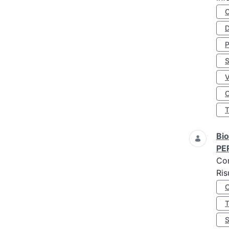
D
S
O
Bio
PE
Co
Ris