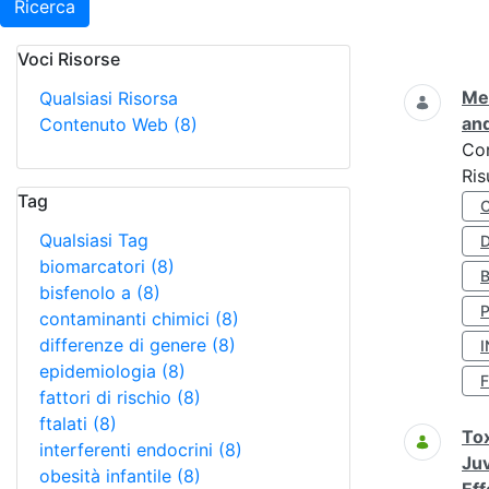
Ricerca
Voci Risorse
Ricerca
Met
Qualsiasi Risorsa
and
Contenuto Web
(8)
Co
Ris
Tag
Qualsiasi Tag
D
biomarcatori
(8)
bisfenolo a
(8)
contaminanti chimici
(8)
differenze di genere
(8)
I
epidemiologia
(8)
fattori di rischio
(8)
ftalati
(8)
Tox
interferenti endocrini
(8)
Juv
obesità infantile
(8)