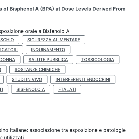
ts of Bisphenol A (BPA) at Dose Levels Derived From
esposizione orale a Bisfenolo A
ISCHIO
SICUREZZA ALIMENTARE
RCATORI
INQUINAMENTO
 DONNA
SALUTE PUBBLICA
TOSSICOLOGIA
O
SOSTANZE CHIMICHE
STUDI IN VIVO
INTERFERENTI ENDOCRINI
TI
BISFENOLO A
FTALATI
ino italiane: associazione tra esposizione e patologie
utilizzati...