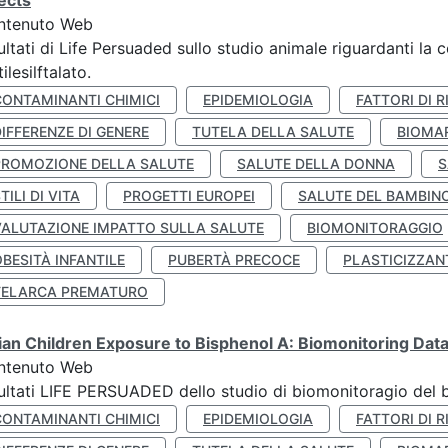
ects
ntenuto Web
ultati di Life Persuaded sullo studio animale riguardanti la 
tilesilftalato.
CONTAMINANTI CHIMICI
EPIDEMIOLOGIA
FATTORI DI R
IFFERENZE DI GENERE
TUTELA DELLA SALUTE
BIOMA
PROMOZIONE DELLA SALUTE
SALUTE DELLA DONNA
S
TILI DI VITA
PROGETTI EUROPEI
SALUTE DEL BAMBIN
VALUTAZIONE IMPATTO SULLA SALUTE
BIOMONITORAGGIO
BESITÀ INFANTILE
PUBERTÀ PRECOCE
PLASTICIZZAN
TELARCA PREMATURO
lian Children Exposure to Bisphenol A: Biomonitoring Da
ntenuto Web
ultati LIFE PERSUADED dello studio di biomonitoragio del 
CONTAMINANTI CHIMICI
EPIDEMIOLOGIA
FATTORI DI R