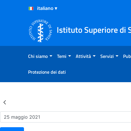
Salta al Contenuto
Salta al Footer
Istituto Superiore di 
Chi siamo
Temi
Attività
Servizi
Pub
Protezione dei dati
Risultati della Ricerca - Ev