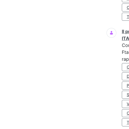
O
Il
IT
Co
Fta
rap
D
S
O