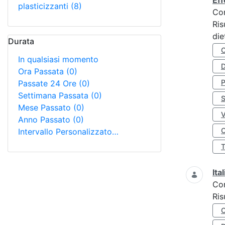
Eff
plasticizzanti
(8)
Co
Ris
die
Durata
In qualsiasi momento
D
Ora Passata
(0)
Passate 24 Ore
(0)
Settimana Passata
(0)
S
Mese Passato
(0)
Anno Passato
(0)
O
Intervallo Personalizzato…
Ita
Co
Ris