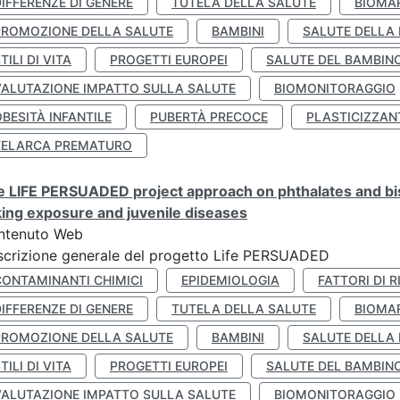
IFFERENZE DI GENERE
TUTELA DELLA SALUTE
BIOMA
PROMOZIONE DELLA SALUTE
BAMBINI
SALUTE DELLA
TILI DI VITA
PROGETTI EUROPEI
SALUTE DEL BAMBIN
VALUTAZIONE IMPATTO SULLA SALUTE
BIOMONITORAGGIO
BESITÀ INFANTILE
PUBERTÀ PRECOCE
PLASTICIZZAN
TELARCA PREMATURO
 LIFE PERSUADED project approach on phthalates and bisp
king exposure and juvenile diseases
ntenuto Web
crizione generale del progetto Life PERSUADED
CONTAMINANTI CHIMICI
EPIDEMIOLOGIA
FATTORI DI R
IFFERENZE DI GENERE
TUTELA DELLA SALUTE
BIOMA
PROMOZIONE DELLA SALUTE
BAMBINI
SALUTE DELLA
TILI DI VITA
PROGETTI EUROPEI
SALUTE DEL BAMBIN
VALUTAZIONE IMPATTO SULLA SALUTE
BIOMONITORAGGIO