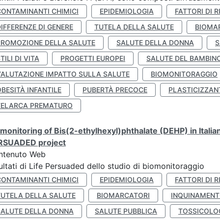
CONTAMINANTI CHIMICI
EPIDEMIOLOGIA
FATTORI DI R
IFFERENZE DI GENERE
TUTELA DELLA SALUTE
BIOMA
PROMOZIONE DELLA SALUTE
SALUTE DELLA DONNA
S
TILI DI VITA
PROGETTI EUROPEI
SALUTE DEL BAMBIN
VALUTAZIONE IMPATTO SULLA SALUTE
BIOMONITORAGGIO
BESITÀ INFANTILE
PUBERTÀ PRECOCE
PLASTICIZZAN
TELARCA PREMATURO
monitoring of Bis(2-ethylhexyl)phthalate (DEHP) in Italia
RSUADED project
ntenuto Web
ultati di Life Persuaded dello studio di biomonitoraggio
CONTAMINANTI CHIMICI
EPIDEMIOLOGIA
FATTORI DI R
TUTELA DELLA SALUTE
BIOMARCATORI
INQUINAMEN
SALUTE DELLA DONNA
SALUTE PUBBLICA
TOSSICOLO