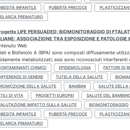
BESITÀ INFANTILE
PUBERTÀ PRECOCE
PLASTICIZZAN
TELARCA PREMATURO
 progetto LIFE PERSUADED: BIOMONITORAGGIO DI FTALA
ALIANE: ASSOCIAZIONE TRA ESPOSIZIONE E PATOLOGIE I
ntenuto Web
lati e Bisfenolo A (BPA) sono composti diffusamente utilizza
idamente metabolizzati; essi sono riconosciuti interferenti e
CONTAMINANTI CHIMICI
EPIDEMIOLOGIA
FATTORI DI R
IFFERENZE DI GENERE
TUTELA DELLA SALUTE
BIOMA
PROMOZIONE DELLA SALUTE
BAMBINI
SALUTE DELLA
TILI DI VITA
PROGETTI EUROPEI
SALUTE DEL BAMBIN
VALUTAZIONE IMPATTO SULLA SALUTE
BIOMONITORAGGIO
BESITÀ INFANTILE
PUBERTÀ PRECOCE
PLASTICIZZAN
TELARCA PREMATURO