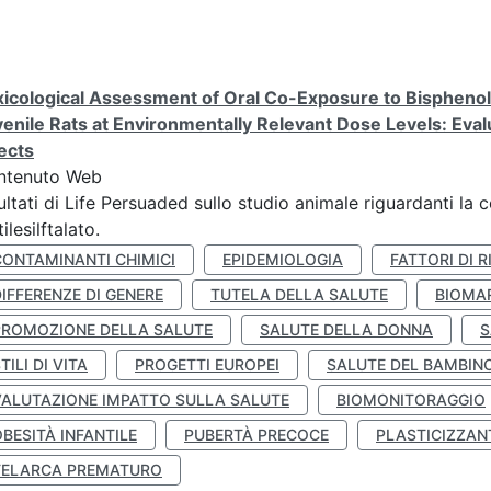
icological Assessment of Oral Co-Exposure to Bisphenol 
enile Rats at Environmentally Relevant Dose Levels: Evalu
ects
ntenuto Web
ultati di Life Persuaded sullo studio animale riguardanti la 
tilesilftalato.
CONTAMINANTI CHIMICI
EPIDEMIOLOGIA
FATTORI DI R
IFFERENZE DI GENERE
TUTELA DELLA SALUTE
BIOMA
PROMOZIONE DELLA SALUTE
SALUTE DELLA DONNA
S
TILI DI VITA
PROGETTI EUROPEI
SALUTE DEL BAMBIN
VALUTAZIONE IMPATTO SULLA SALUTE
BIOMONITORAGGIO
BESITÀ INFANTILE
PUBERTÀ PRECOCE
PLASTICIZZAN
TELARCA PREMATURO