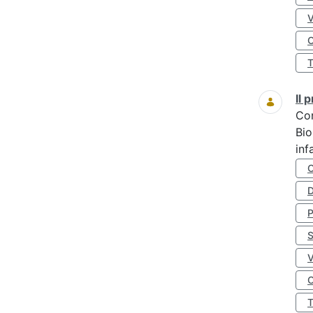
O
Il
Co
Bio
inf
D
S
O