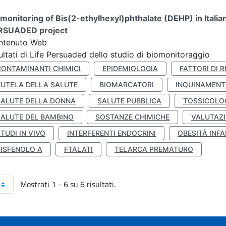
monitoring of Bis(2-ethylhexyl)phthalate (DEHP) in Italia
RSUADED project
ntenuto Web
ultati di Life Persuaded dello studio di biomonitoraggio
CONTAMINANTI CHIMICI
EPIDEMIOLOGIA
FATTORI DI R
TUTELA DELLA SALUTE
BIOMARCATORI
INQUINAMEN
SALUTE DELLA DONNA
SALUTE PUBBLICA
TOSSICOLO
SALUTE DEL BAMBINO
SOSTANZE CHIMICHE
VALUTAZI
TUDI IN VIVO
INTERFERENTI ENDOCRINI
OBESITÀ INFA
BISFENOLO A
FTALATI
TELARCA PREMATURO
Mostrati 1 - 6 su 6 risultati.