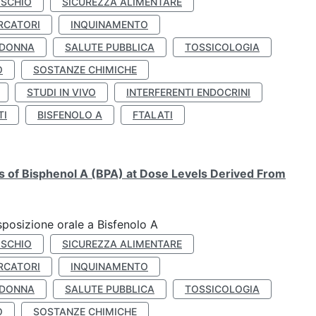
ISCHIO
SICUREZZA ALIMENTARE
RCATORI
INQUINAMENTO
 DONNA
SALUTE PUBBLICA
TOSSICOLOGIA
O
SOSTANZE CHIMICHE
STUDI IN VIVO
INTERFERENTI ENDOCRINI
TI
BISFENOLO A
FTALATI
ts of Bisphenol A (BPA) at Dose Levels Derived From
esposizione orale a Bisfenolo A
ISCHIO
SICUREZZA ALIMENTARE
RCATORI
INQUINAMENTO
 DONNA
SALUTE PUBBLICA
TOSSICOLOGIA
O
SOSTANZE CHIMICHE