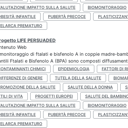
VALUTAZIONE IMPATTO SULLA SALUTE
BIOMONITORAGGIO
BESITÀ INFANTILE
PUBERTÀ PRECOCE
PLASTICIZZAN
TELARCA PREMATURO
 progetto LIFE PERSUADED
ntenuto Web
monitoraggio di ftalati e bisfenolo A in coppie madre-bamb
antili Ftalati e Bisfenolo A (BPA) sono composti diffusamente 
CONTAMINANTI CHIMICI
EPIDEMIOLOGIA
FATTORI DI R
IFFERENZE DI GENERE
TUTELA DELLA SALUTE
BIOMA
PROMOZIONE DELLA SALUTE
SALUTE DELLA DONNA
S
TILI DI VITA
PROGETTI EUROPEI
SALUTE DEL BAMBIN
VALUTAZIONE IMPATTO SULLA SALUTE
BIOMONITORAGGIO
BESITÀ INFANTILE
PUBERTÀ PRECOCE
PLASTICIZZAN
TELARCA PREMATURO