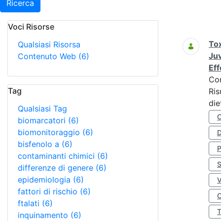
Ricerca
Voci Risorse
Ricerca
Tox
Qualsiasi Risorsa
Juv
Contenuto Web
(6)
Eff
Co
Tag
Ris
die
Qualsiasi Tag
biomarcatori
(6)
biomonitoraggio
(6)
D
bisfenolo a
(6)
contaminanti chimici
(6)
S
differenze di genere
(6)
epidemiologia
(6)
fattori di rischio
(6)
O
ftalati
(6)
inquinamento
(6)