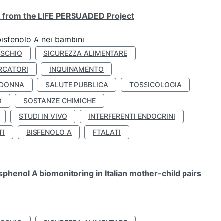
ta from the LIFE PERSUADED Project
bisfenolo A nei bambini
ISCHIO
SICUREZZA ALIMENTARE
RCATORI
INQUINAMENTO
 DONNA
SALUTE PUBBLICA
TOSSICOLOGIA
O
SOSTANZE CHIMICHE
STUDI IN VIVO
INTERFERENTI ENDOCRINI
TI
BISFENOLO A
FTALATI
henol A biomonitoring in Italian mother-child pairs