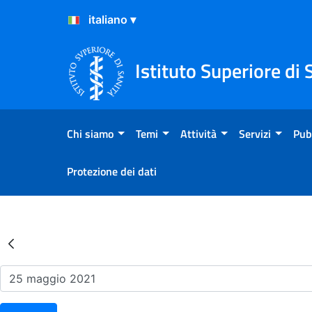
Salta al Contenuto
Salta al Footer
Istituto Superiore di 
Chi siamo
Temi
Attività
Servizi
Pub
Protezione dei dati
Risultati della Ricerca - Ev