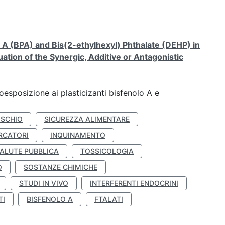
A (BPA) and Bis(2-ethylhexyl) Phthalate (DEHP) in
ation of the Synergic, Additive or Antagonistic
coesposizione ai plasticizanti bisfenolo A e
ISCHIO
SICUREZZA ALIMENTARE
RCATORI
INQUINAMENTO
ALUTE PUBBLICA
TOSSICOLOGIA
O
SOSTANZE CHIMICHE
STUDI IN VIVO
INTERFERENTI ENDOCRINI
TI
BISFENOLO A
FTALATI