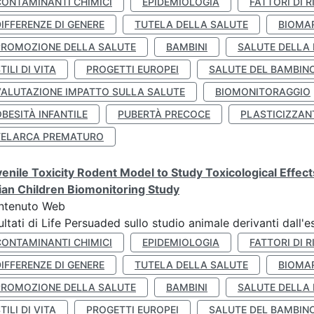
CONTAMINANTI CHIMICI
EPIDEMIOLOGIA
FATTORI DI R
IFFERENZE DI GENERE
TUTELA DELLA SALUTE
BIOMA
PROMOZIONE DELLA SALUTE
BAMBINI
SALUTE DELLA
TILI DI VITA
PROGETTI EUROPEI
SALUTE DEL BAMBIN
VALUTAZIONE IMPATTO SULLA SALUTE
BIOMONITORAGGIO
BESITÀ INFANTILE
PUBERTÀ PRECOCE
PLASTICIZZAN
TELARCA PREMATURO
enile Toxicity Rodent Model to Study Toxicological Effec
lian Children Biomonitoring Study
ntenuto Web
ultati di Life Persuaded sullo studio animale derivanti dall'
CONTAMINANTI CHIMICI
EPIDEMIOLOGIA
FATTORI DI R
IFFERENZE DI GENERE
TUTELA DELLA SALUTE
BIOMA
PROMOZIONE DELLA SALUTE
BAMBINI
SALUTE DELLA
TILI DI VITA
PROGETTI EUROPEI
SALUTE DEL BAMBIN