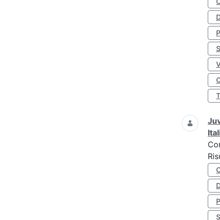
D
S
O
Juv
Ita
Co
Ris
D
S