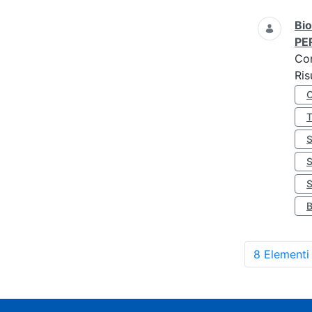
Bio
PE
Co
Ris
S
8 Elementi