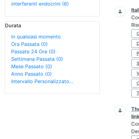
interferenti endocrini
(6)
Ita
Co
Ris
Durata
In qualsiasi momento
D
Ora Passata
(0)
Passate 24 Ore
(0)
Settimana Passata
(0)
S
Mese Passato
(0)
Anno Passato
(0)
Intervallo Personalizzato…
O
The
lin
Co
Des