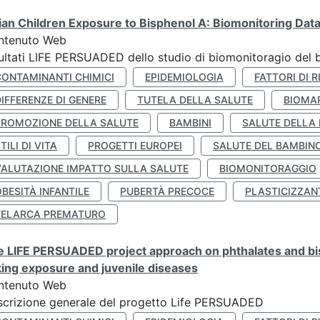
lian Children Exposure to Bisphenol A: Biomonitoring Da
ntenuto Web
ultati LIFE PERSUADED dello studio di biomonitoragio del 
CONTAMINANTI CHIMICI
EPIDEMIOLOGIA
FATTORI DI R
IFFERENZE DI GENERE
TUTELA DELLA SALUTE
BIOMA
PROMOZIONE DELLA SALUTE
BAMBINI
SALUTE DELLA
TILI DI VITA
PROGETTI EUROPEI
SALUTE DEL BAMBIN
VALUTAZIONE IMPATTO SULLA SALUTE
BIOMONITORAGGIO
BESITÀ INFANTILE
PUBERTÀ PRECOCE
PLASTICIZZAN
TELARCA PREMATURO
 LIFE PERSUADED project approach on phthalates and bisp
king exposure and juvenile diseases
ntenuto Web
crizione generale del progetto Life PERSUADED