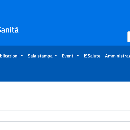
Sanità
blicazioni
Sala stampa
Eventi
ISSalute
Amministraz
enti