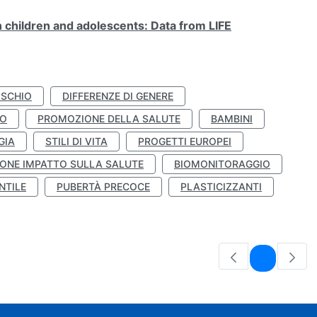
n children and adolescents: Data from LIFE
ISCHIO
DIFFERENZE DI GENERE
TO
PROMOZIONE DELLA SALUTE
BAMBINI
GIA
STILI DI VITA
PROGETTI EUROPEI
ONE IMPATTO SULLA SALUTE
BIOMONITORAGGIO
NTILE
PUBERTÀ PRECOCE
PLASTICIZZANTI
Pagina
1