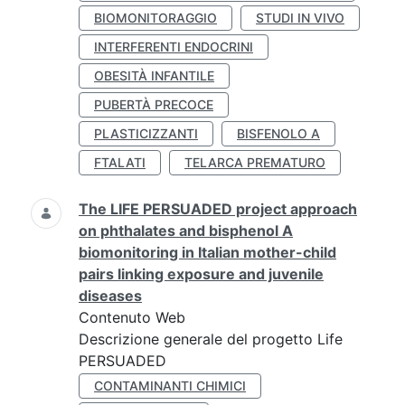
BIOMONITORAGGIO
STUDI IN VIVO
INTERFERENTI ENDOCRINI
OBESITÀ INFANTILE
PUBERTÀ PRECOCE
PLASTICIZZANTI
BISFENOLO A
FTALATI
TELARCA PREMATURO
The LIFE PERSUADED project approach
on phthalates and bisphenol A
biomonitoring in Italian mother-child
pairs linking exposure and juvenile
diseases
Contenuto Web
Descrizione generale del progetto Life
PERSUADED
CONTAMINANTI CHIMICI