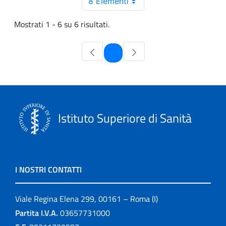
8 Elementi
Mostrati 1 - 6 su 6 risultati.
Pagina
1
Istituto Superiore di Sanità
I NOSTRI CONTATTI
Viale Regina Elena 299, 00161 – Roma (I)
Partita I.V.A.
03657731000