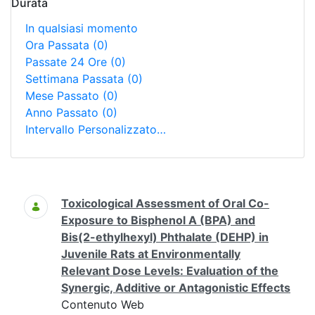
Durata
In qualsiasi momento
Ora Passata
(0)
Passate 24 Ore
(0)
Settimana Passata
(0)
Mese Passato
(0)
Anno Passato
(0)
Intervallo Personalizzato…
Ricerca
Toxicological Assessment of Oral Co-
Exposure to Bisphenol A (BPA) and
Bis(2-ethylhexyl) Phthalate (DEHP) in
Juvenile Rats at Environmentally
Relevant Dose Levels: Evaluation of the
Synergic, Additive or Antagonistic Effects
Contenuto Web