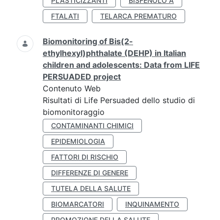
PLASTICIZZANTI
BISFENOLO A
FTALATI
TELARCA PREMATURO
Biomonitoring of Bis(2-
ethylhexyl)phthalate (DEHP) in Italian
children and adolescents: Data from LIFE
PERSUADED project
Contenuto Web
Risultati di Life Persuaded dello studio di
biomonitoraggio
CONTAMINANTI CHIMICI
EPIDEMIOLOGIA
FATTORI DI RISCHIO
DIFFERENZE DI GENERE
TUTELA DELLA SALUTE
BIOMARCATORI
INQUINAMENTO
PROMOZIONE DELLA SALUTE