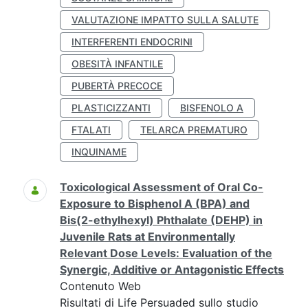
VALUTAZIONE IMPATTO SULLA SALUTE
INTERFERENTI ENDOCRINI
OBESITÀ INFANTILE
PUBERTÀ PRECOCE
PLASTICIZZANTI
BISFENOLO A
FTALATI
TELARCA PREMATURO
INQUINAME
Toxicological Assessment of Oral Co-
Exposure to Bisphenol A (BPA) and
Bis(2-ethylhexyl) Phthalate (DEHP) in
Juvenile Rats at Environmentally
Relevant Dose Levels: Evaluation of the
Synergic, Additive or Antagonistic Effects
Contenuto Web
Risultati di Life Persuaded sullo studio