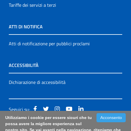
Tariffe dei servizi a terzi
ATTI DI NOTIFICA
Atti di notificazione per pubblici proclami
ACCESSIBILITÀ
Dichiarazione di accessibilità
Seguici su:
Utilizziamo i cookie per essere sicuri che tu
Acconsento
Accessibilità: form di segnalazione di prima istanza per
possa avere la migliore esperienza sul
nostro sito. Se vai avanti nella navigazione, riteniamo che