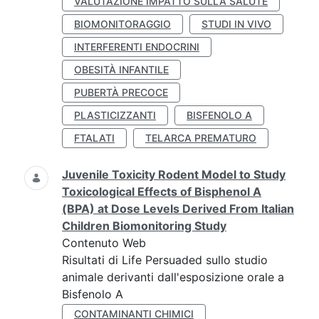
VALUTAZIONE IMPATTO SULLA SALUTE
BIOMONITORAGGIO
STUDI IN VIVO
INTERFERENTI ENDOCRINI
OBESITÀ INFANTILE
PUBERTÀ PRECOCE
PLASTICIZZANTI
BISFENOLO A
FTALATI
TELARCA PREMATURO
Juvenile Toxicity Rodent Model to Study
Toxicological Effects of Bisphenol A
(BPA) at Dose Levels Derived From Italian
Children Biomonitoring Study
Contenuto Web
Risultati di Life Persuaded sullo studio
animale derivanti dall'esposizione orale a
Bisfenolo A
CONTAMINANTI CHIMICI