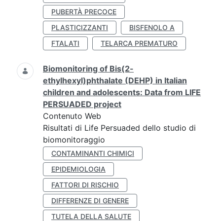
PUBERTÀ PRECOCE
PLASTICIZZANTI
BISFENOLO A
FTALATI
TELARCA PREMATURO
Biomonitoring of Bis(2-
ethylhexyl)phthalate (DEHP) in Italian
children and adolescents: Data from LIFE
PERSUADED project
Contenuto Web
Risultati di Life Persuaded dello studio di
biomonitoraggio
CONTAMINANTI CHIMICI
EPIDEMIOLOGIA
FATTORI DI RISCHIO
DIFFERENZE DI GENERE
TUTELA DELLA SALUTE