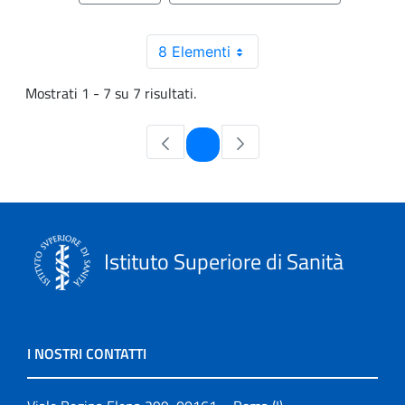
8 Elementi
Mostrati 1 - 7 su 7 risultati.
Pagina
1
Istituto Superiore di Sanità
I NOSTRI CONTATTI