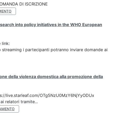
k: DOMANDA DI ISCRIZIONE
MENTO
search into policy initiatives in the WHO European
 link:
streaming i partecipanti potranno inviare domande ai
ione della violenza domestica alla promozione della
 https://live.starleaf.com/OTg5NzU0MzY6NjYyODUx
 relatori tramite...
AMENTO