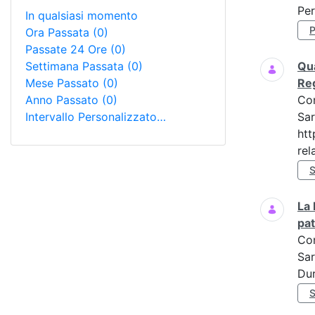
Per
In qualsiasi momento
Ora Passata
(0)
Passate 24 Ore
(0)
Settimana Passata
(0)
Qua
Mese Passato
(0)
Re
Anno Passato
(0)
Co
Intervallo Personalizzato…
Sar
htt
rela
La 
pat
Co
Sar
Dur