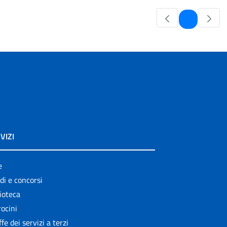
Pagina
1
VIZI
e
di e concorsi
ioteca
ocini
ffe dei servizi a terzi