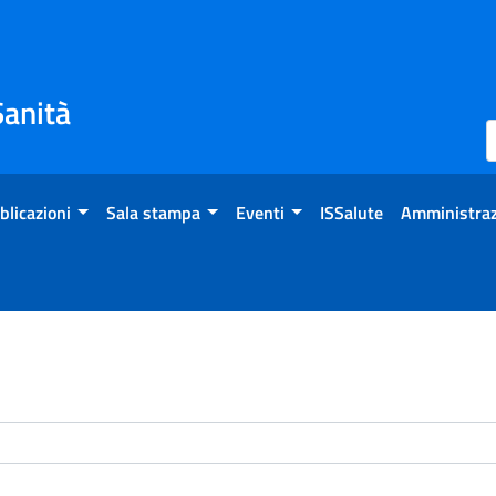
Sanità
blicazioni
Sala stampa
Eventi
ISSalute
Amministraz
enti