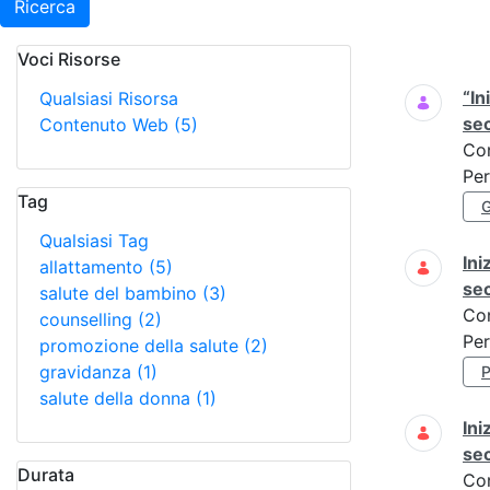
Ricerca
Voci Risorse
Ricerca
“In
Qualsiasi Risorsa
se
Contenuto Web
(5)
Co
Per
Tag
Qualsiasi Tag
Ini
allattamento
(5)
se
salute del bambino
(3)
Co
counselling
(2)
Per
promozione della salute
(2)
gravidanza
(1)
salute della donna
(1)
Ini
se
Durata
Co