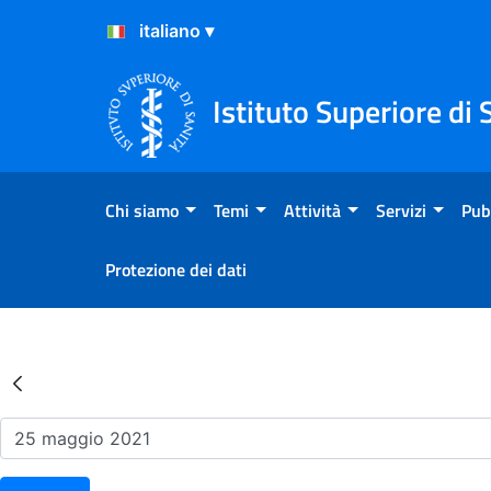
Salta al Contenuto
Salta al Footer
Istituto Superiore di 
Chi siamo
Temi
Attività
Servizi
Pub
Protezione dei dati
Risultati della Ricerca - Ev