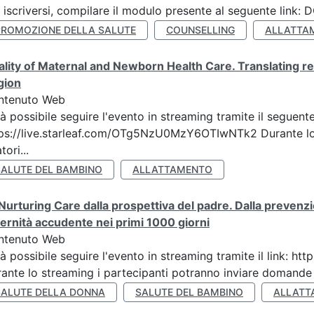
 iscriversi, compilare il modulo presente al seguente lin
PROMOZIONE DELLA SALUTE
COUNSELLING
ALLATTA
lity of Maternal and Newborn Health Care. Translating re
gion
ntenuto Web
à possibile seguire l'evento in streaming tramite il seguente
ps://live.starleaf.com/OTg5NzU0MzY6OTIwNTk2 Durante lo 
tori...
SALUTE DEL BAMBINO
ALLATTAMENTO
Nurturing Care dalla prospettiva del padre. Dalla prevenz
ernità accudente nei primi 1000 giorni
ntenuto Web
à possibile seguire l'evento in streaming tramite il link:
ante lo streaming i partecipanti potranno inviare domande ai
SALUTE DELLA DONNA
SALUTE DEL BAMBINO
ALLATT