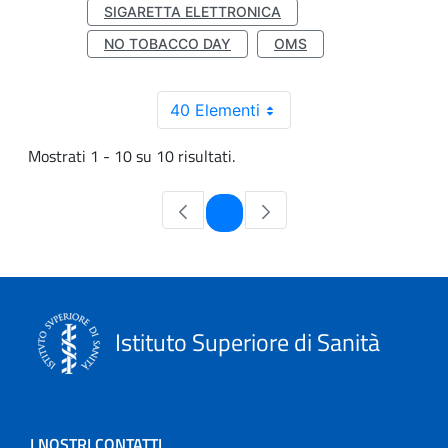
SIGARETTA ELETTRONICA
NO TOBACCO DAY
OMS
40 Elementi
Mostrati 1 - 10 su 10 risultati.
Pagina
1
Istituto Superiore di Sanità
I NOSTRI CONTATTI