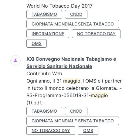
World No Tobacco Day 2017
TABAGISMO
CNDD
GIORNATA MONDIALE SENZA TABACCO
INFORMAZIONE
NO TOBACCO DAY
OMS
XXI Convegno Nazionale Tabagismo e
Servizio Sanitario Nazionale
Contenuto Web
Ogni anno, il 31
maggio
, l’OMS e i partner
in tutto il mondo celebrano la Giornata...-
B5-Programma-056D19-31-
maggio
(1).pdf...
TABAGISMO
CNDD
GIORNATA MONDIALE SENZA TABACCO
NO TOBACCO DAY
OMS