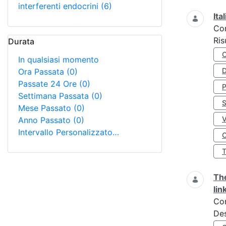
interferenti endocrini
(6)
Ita
Co
Ris
Durata
In qualsiasi momento
D
Ora Passata
(0)
Passate 24 Ore
(0)
Settimana Passata
(0)
S
Mese Passato
(0)
Anno Passato
(0)
Intervallo Personalizzato…
O
The
lin
Co
Des