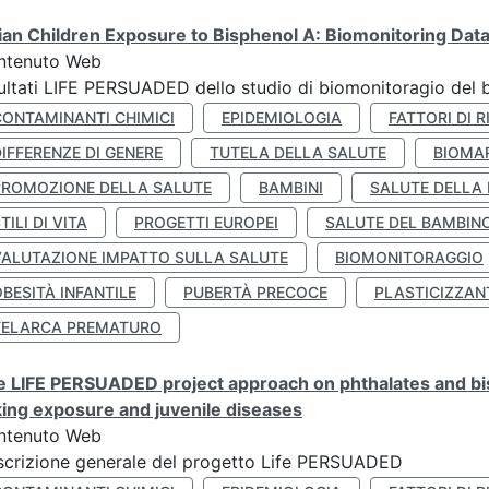
lian Children Exposure to Bisphenol A: Biomonitoring Da
ntenuto Web
ultati LIFE PERSUADED dello studio di biomonitoragio del 
CONTAMINANTI CHIMICI
EPIDEMIOLOGIA
FATTORI DI R
IFFERENZE DI GENERE
TUTELA DELLA SALUTE
BIOMA
PROMOZIONE DELLA SALUTE
BAMBINI
SALUTE DELLA
TILI DI VITA
PROGETTI EUROPEI
SALUTE DEL BAMBIN
VALUTAZIONE IMPATTO SULLA SALUTE
BIOMONITORAGGIO
BESITÀ INFANTILE
PUBERTÀ PRECOCE
PLASTICIZZAN
TELARCA PREMATURO
 LIFE PERSUADED project approach on phthalates and bisp
king exposure and juvenile diseases
ntenuto Web
crizione generale del progetto Life PERSUADED