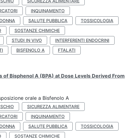
ISCHIO
SICUREZZA ALIMENTARE
RCATORI
INQUINAMENTO
 DONNA
SALUTE PUBBLICA
TOSSICOLOGIA
O
SOSTANZE CHIMICHE
STUDI IN VIVO
INTERFERENTI ENDOCRINI
TI
BISFENOLO A
FTALATI
ts of Bisphenol A (BPA) at Dose Levels Derived From
esposizione orale a Bisfenolo A
ISCHIO
SICUREZZA ALIMENTARE
RCATORI
INQUINAMENTO
 DONNA
SALUTE PUBBLICA
TOSSICOLOGIA
O
SOSTANZE CHIMICHE