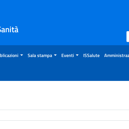
Sanità
blicazioni
Sala stampa
Eventi
ISSalute
Amministraz
enti