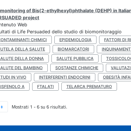
monitoring of Bis(2-ethylhexyl)phthalate (DEHP) in Italia
RSUADED project
ntenuto Web
ultati di Life Persuaded dello studio di biomonitoraggio
CONTAMINANTI CHIMICI
EPIDEMIOLOGIA
FATTORI DI R
TUTELA DELLA SALUTE
BIOMARCATORI
INQUINAMEN
SALUTE DELLA DONNA
SALUTE PUBBLICA
TOSSICOLO
SALUTE DEL BAMBINO
SOSTANZE CHIMICHE
VALUTAZI
TUDI IN VIVO
INTERFERENTI ENDOCRINI
OBESITÀ INFA
BISFENOLO A
FTALATI
TELARCA PREMATURO
Mostrati 1 - 6 su 6 risultati.