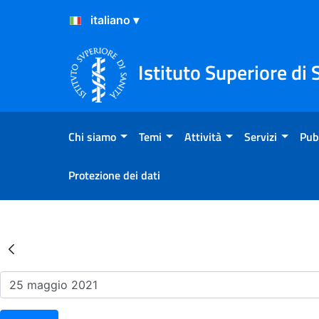
Salta al Contenuto
Salta al Footer
Istituto Superiore di 
Chi siamo
Temi
Attività
Servizi
Pub
Protezione dei dati
Risultati della Ricerca - Ev