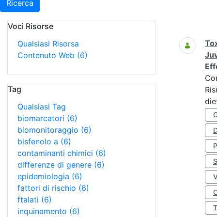
Ricerca
Voci Risorse
Ricerca
Tox
Qualsiasi Risorsa
Juv
Contenuto Web
(6)
Eff
Co
Tag
Ris
die
Qualsiasi Tag
biomarcatori
(6)
biomonitoraggio
(6)
D
bisfenolo a
(6)
contaminanti chimici
(6)
S
differenze di genere
(6)
epidemiologia
(6)
fattori di rischio
(6)
O
ftalati
(6)
inquinamento
(6)