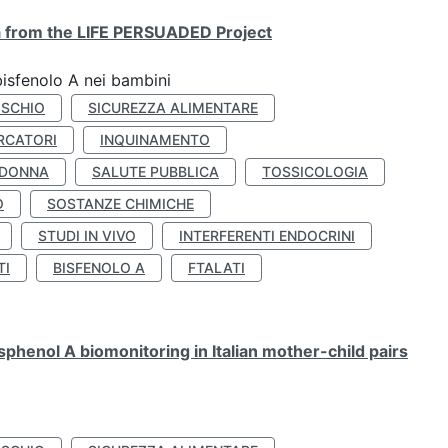
ta from the LIFE PERSUADED Project
bisfenolo A nei bambini
ISCHIO
SICUREZZA ALIMENTARE
RCATORI
INQUINAMENTO
 DONNA
SALUTE PUBBLICA
TOSSICOLOGIA
O
SOSTANZE CHIMICHE
STUDI IN VIVO
INTERFERENTI ENDOCRINI
TI
BISFENOLO A
FTALATI
henol A biomonitoring in Italian mother-child pairs