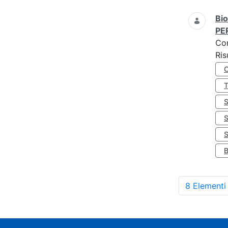
Bio
PE
Co
Ris
S
8 Elementi