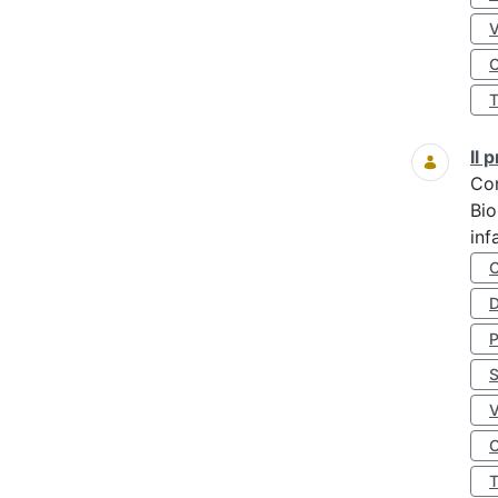
O
Il
Co
Bio
inf
D
S
O