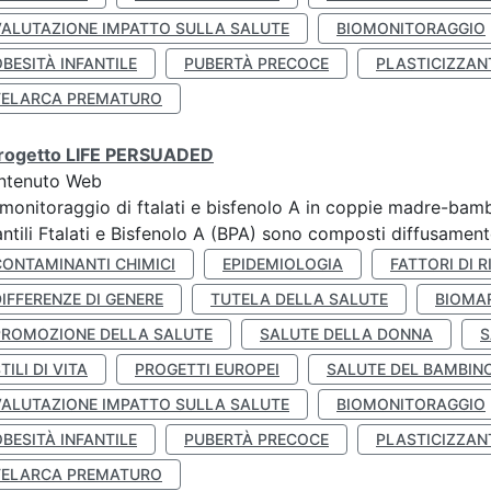
VALUTAZIONE IMPATTO SULLA SALUTE
BIOMONITORAGGIO
BESITÀ INFANTILE
PUBERTÀ PRECOCE
PLASTICIZZAN
TELARCA PREMATURO
 progetto LIFE PERSUADED
ntenuto Web
monitoraggio di ftalati e bisfenolo A in coppie madre-bamb
antili Ftalati e Bisfenolo A (BPA) sono composti diffusamente 
CONTAMINANTI CHIMICI
EPIDEMIOLOGIA
FATTORI DI R
IFFERENZE DI GENERE
TUTELA DELLA SALUTE
BIOMA
PROMOZIONE DELLA SALUTE
SALUTE DELLA DONNA
S
TILI DI VITA
PROGETTI EUROPEI
SALUTE DEL BAMBIN
VALUTAZIONE IMPATTO SULLA SALUTE
BIOMONITORAGGIO
BESITÀ INFANTILE
PUBERTÀ PRECOCE
PLASTICIZZAN
TELARCA PREMATURO