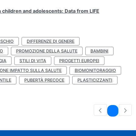
n children and adolescents: Data from LIFE
ISCHIO
DIFFERENZE DI GENERE
TO
PROMOZIONE DELLA SALUTE
BAMBINI
GIA
STILI DI VITA
PROGETTI EUROPEI
ONE IMPATTO SULLA SALUTE
BIOMONITORAGGIO
NTILE
PUBERTÀ PRECOCE
PLASTICIZZANTI
Pagina
1