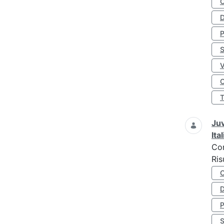
D
S
O
Juv
Ita
Co
Ris
D
S