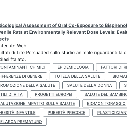
icological Assessment of Oral Co-Exposure to Bisphenol 
enile Rats at Environmentally Relevant Dose Levels: Evalu
ects
ntenuto Web
ultati di Life Persuaded sullo studio animale riguardanti la 
tilesilftalato.
CONTAMINANTI CHIMICI
EPIDEMIOLOGIA
FATTORI DI R
IFFERENZE DI GENERE
TUTELA DELLA SALUTE
BIOMA
PROMOZIONE DELLA SALUTE
SALUTE DELLA DONNA
S
TILI DI VITA
PROGETTI EUROPEI
SALUTE DEL BAMBIN
VALUTAZIONE IMPATTO SULLA SALUTE
BIOMONITORAGGIO
BESITÀ INFANTILE
PUBERTÀ PRECOCE
PLASTICIZZAN
TELARCA PREMATURO