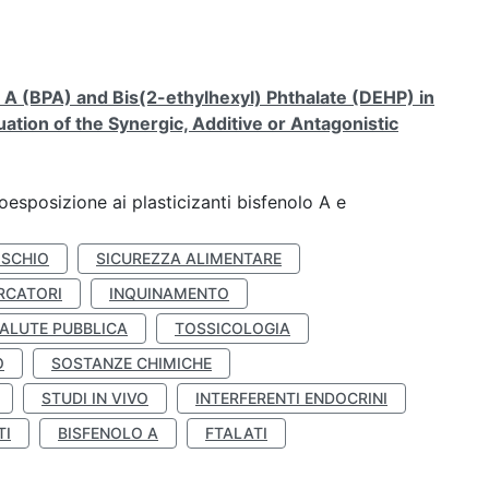
A (BPA) and Bis(2-ethylhexyl) Phthalate (DEHP) in
ation of the Synergic, Additive or Antagonistic
coesposizione ai plasticizanti bisfenolo A e
ISCHIO
SICUREZZA ALIMENTARE
RCATORI
INQUINAMENTO
ALUTE PUBBLICA
TOSSICOLOGIA
O
SOSTANZE CHIMICHE
STUDI IN VIVO
INTERFERENTI ENDOCRINI
TI
BISFENOLO A
FTALATI