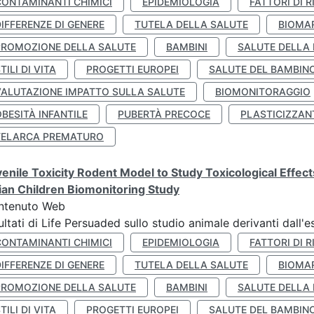
CONTAMINANTI CHIMICI
EPIDEMIOLOGIA
FATTORI DI R
IFFERENZE DI GENERE
TUTELA DELLA SALUTE
BIOMA
PROMOZIONE DELLA SALUTE
BAMBINI
SALUTE DELLA
TILI DI VITA
PROGETTI EUROPEI
SALUTE DEL BAMBIN
VALUTAZIONE IMPATTO SULLA SALUTE
BIOMONITORAGGIO
BESITÀ INFANTILE
PUBERTÀ PRECOCE
PLASTICIZZAN
TELARCA PREMATURO
enile Toxicity Rodent Model to Study Toxicological Effec
lian Children Biomonitoring Study
ntenuto Web
ultati di Life Persuaded sullo studio animale derivanti dall'
CONTAMINANTI CHIMICI
EPIDEMIOLOGIA
FATTORI DI R
IFFERENZE DI GENERE
TUTELA DELLA SALUTE
BIOMA
PROMOZIONE DELLA SALUTE
BAMBINI
SALUTE DELLA
TILI DI VITA
PROGETTI EUROPEI
SALUTE DEL BAMBIN