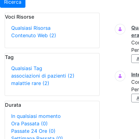
Ricerca
Voci Risorse
Ricerca
Qua
Qualsiasi Risorsa
er
Contenuto Web
(2)
Co
Per
Tag
A
Qualsiasi Tag
Int
associazioni di pazienti
(2)
Co
malattie rare
(2)
Per
A
Durata
In qualsiasi momento
Ora Passata
(0)
Passate 24 Ore
(0)
Settimana Passata
(0)