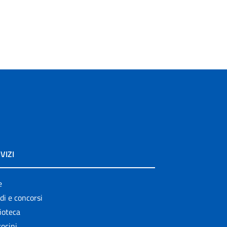
VIZI
e
di e concorsi
ioteca
ocini