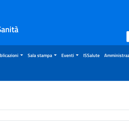
Sanità
blicazioni
Sala stampa
Eventi
ISSalute
Amministraz
enti