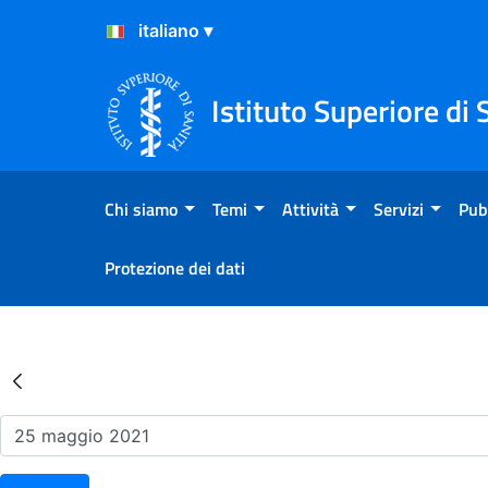
Salta al Contenuto
Salta al Footer
Istituto Superiore di 
Chi siamo
Temi
Attività
Servizi
Pub
Protezione dei dati
Risultati della Ricerca - Ev