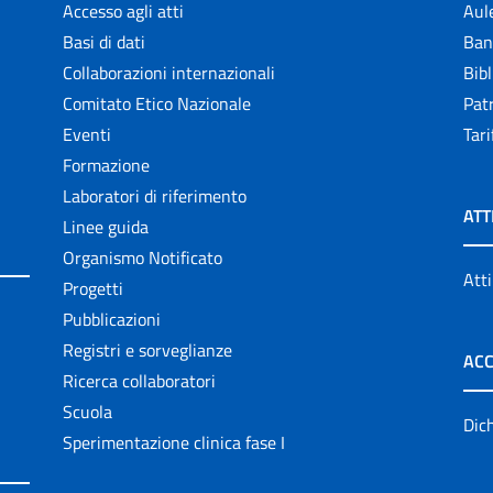
Accesso agli atti
Aul
Basi di dati
Ban
Collaborazioni internazionali
Bibl
Comitato Etico Nazionale
Patr
Eventi
Tari
Formazione
Laboratori di riferimento
ATT
Linee guida
Organismo Notificato
Atti
Progetti
Pubblicazioni
Registri e sorveglianze
ACC
Ricerca collaboratori
Scuola
Dich
Sperimentazione clinica fase I