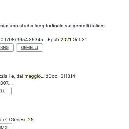
a: uno studio longitudinale sui gemelli italiani
: 10.1708/3654.36345....Epub
2021
Oct 31.
RNG
GEMELLI
ziali e, dal
maggio
...idDoc=611314
07....
LLI
nore” (Genesi,
25
RMG