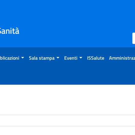
Sanità
blicazioni
Sala stampa
Eventi
ISSalute
Amministraz
enti