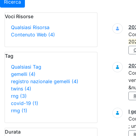
Ricerca
Voci Risorse
Ricerca
202
Qualsiasi Risorsa
Co
Contenuto Web
(4)
20
Tag
202
Qualsiasi Tag
Co
gemelli
(4)
ven
registro nazionale gemelli
(4)
&nu
twins
(4)
rng
(3)
covid-19
(1)
rmg
(1)
I g
Co
; u
Durata