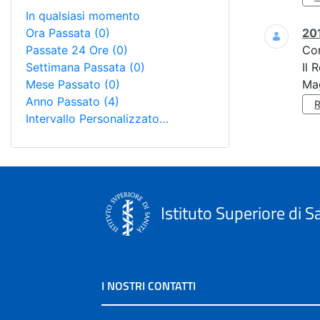
In qualsiasi momento
Ora Passata
(0)
201
Passate 24 Ore
(0)
Co
Settimana Passata
(0)
Il 
Mese Passato
(0)
Mag
Anno Passato
(4)
Intervallo Personalizzato…
Istituto Superiore di S
I NOSTRI CONTATTI