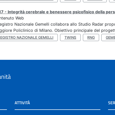
7 - Integrità cerebrale e benessere psicofisico della pers
ntenuto Web
Registro Nazionale Gemelli collabora allo Studio Radar pr
giore Policlinico di Milano. Obiettivo principale del progett
REGISTRO NAZIONALE GEMELLI
TWINS
RNG
GEME
anità
ATTIVITÀ
SER