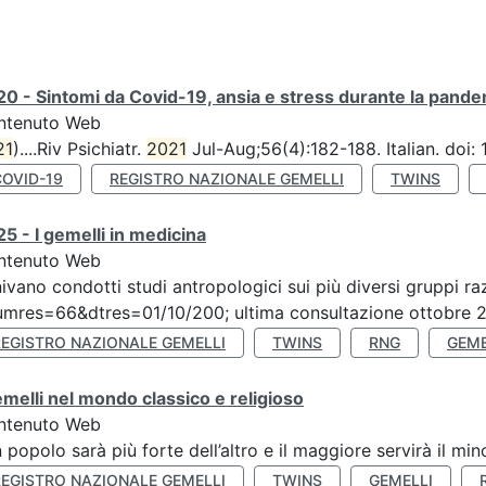
0 - Sintomi da Covid-19, ansia e stress durante la pandemi
ntenuto Web
21
)....Riv Psichiatr.
2021
Jul-Aug;56(4):182-188. Italian. doi
COVID-19
REGISTRO NAZIONALE GEMELLI
TWINS
5 - I gemelli in medicina
ntenuto Web
ivano condotti studi antropologici sui più diversi gruppi raz
mres=66&dtres=01/10/200; ultima consultazione ottobre 20
REGISTRO NAZIONALE GEMELLI
TWINS
RNG
GEME
emelli nel mondo classico e religioso
ntenuto Web
n popolo sarà più forte dell’altro e il maggiore servirà il mi
REGISTRO NAZIONALE GEMELLI
TWINS
GEMELLI