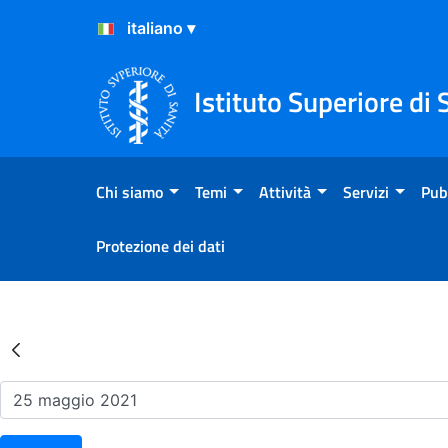
Salta al Contenuto
Salta al Footer
Istituto Superiore di 
Chi siamo
Temi
Attività
Servizi
Pub
Protezione dei dati
Risultati della Ricerca - Ev