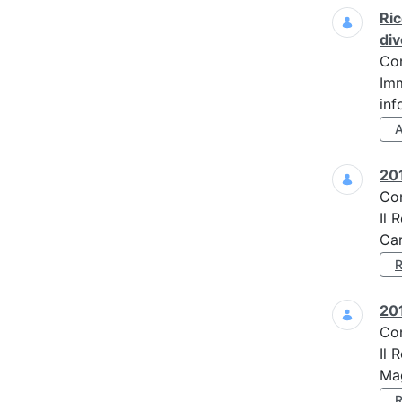
Ric
div
Co
Imm
inf
201
Co
Il 
Car
201
Co
Il 
Mag