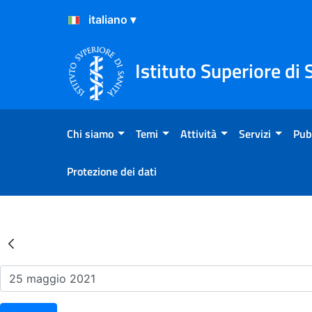
Salta al Contenuto
Salta al Footer
Istituto Superiore di 
Chi siamo
Temi
Attività
Servizi
Pub
Protezione dei dati
Risultati della Ricerca - Ev