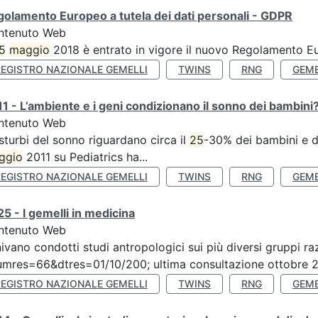
olamento Europeo a tutela dei dati personali - GDPR
ntenuto Web
5
maggio
2018 è entrato in vigore il nuovo Regolamento Eu
REGISTRO NAZIONALE GEMELLI
TWINS
RNG
GEME
1 - L’ambiente e i geni condizionano il sonno dei bambini
ntenuto Web
isturbi del sonno riguardano circa il
25
-30% dei bambini e de
ggio
2011 su Pediatrics ha...
REGISTRO NAZIONALE GEMELLI
TWINS
RNG
GEME
5 - I gemelli in medicina
ntenuto Web
ivano condotti studi antropologici sui più diversi gruppi raz
mres=66&dtres=01/10/200; ultima consultazione ottobre 20
REGISTRO NAZIONALE GEMELLI
TWINS
RNG
GEME