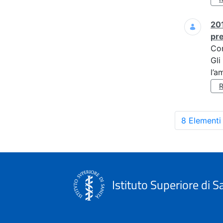
201
pre
Co
Gli
l’a
8 Elementi
Istituto Superiore di S