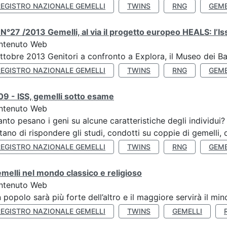
REGISTRO NAZIONALE GEMELLI
TWINS
RNG
GEME
N°27 /2013 Gemelli, al via il progetto europeo HEALS: l’Iss
ntenuto Web
ttobre 2013 Genitori a confronto a Explora, il Museo dei B
REGISTRO NAZIONALE GEMELLI
TWINS
RNG
GEME
9 - ISS, gemelli sotto esame
ntenuto Web
nto pesano i geni su alcune caratteristiche degli individui
tano di rispondere gli studi, condotti su coppie di gemelli, d
REGISTRO NAZIONALE GEMELLI
TWINS
RNG
GEME
emelli nel mondo classico e religioso
ntenuto Web
n popolo sarà più forte dell’altro e il maggiore servirà il mi
REGISTRO NAZIONALE GEMELLI
TWINS
GEMELLI