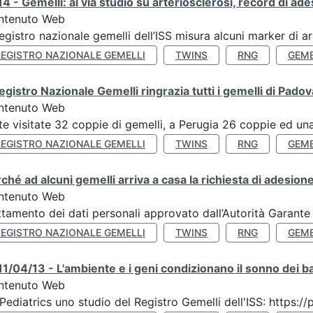
4 - Gemelli: al via studio su arteriosclerosi, record di ade
ntenuto Web
Registro nazionale gemelli dell’ISS misura alcuni marker di ar
REGISTRO NAZIONALE GEMELLI
TWINS
RNG
GEME
Registro Nazionale Gemelli ringrazia tutti i gemelli di Pado
ntenuto Web
te visitate 32 coppie di gemelli, a Perugia 26 coppie ed una 
REGISTRO NAZIONALE GEMELLI
TWINS
RNG
GEME
ché ad alcuni gemelli arriva a casa la richiesta di adesione
ntenuto Web
ttamento dei dati personali approvato dall’Autorità Garante
REGISTRO NAZIONALE GEMELLI
TWINS
RNG
GEME
1/04/13 - L'ambiente e i geni condizionano il sonno dei b
ntenuto Web
Pediatrics uno studio del Registro Gemelli dell'ISS: https