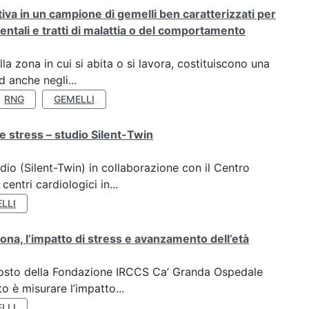
rativa in un campione di gemelli ben caratterizzati per
ientali e tratti di malattia o del comportamento
a zona in cui si abita o si lavora, costituiscono una
 anche negli...
RNG
GEMELLI
e stress – studio Silent-Twin
dio (Silent-Twin) in collaborazione con il Centro
ntri cardiologici in...
LLI
ona, l’impatto di stress e avanzamento dell’età
oposto della Fondazione IRCCS Ca’ Granda Ospedale
o è misurare l’impatto...
LLI