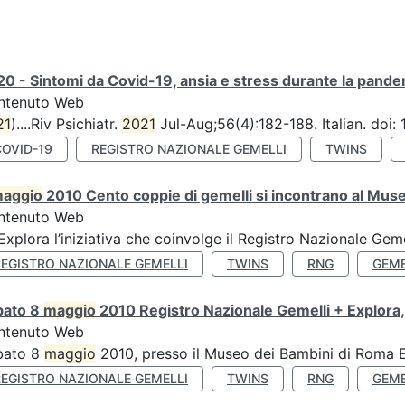
0 - Sintomi da Covid-19, ansia e stress durante la pandemi
ntenuto Web
21
)....Riv Psichiatr.
2021
Jul-Aug;56(4):182-188. Italian. doi
COVID-19
REGISTRO NAZIONALE GEMELLI
TWINS
aggio
2010 Cento coppie di gemelli si incontrano al Muse
ntenuto Web
’Explora l’iniziativa che coinvolge il Registro Nazionale Gemel
REGISTRO NAZIONALE GEMELLI
TWINS
RNG
GEME
bato 8
maggio
2010 Registro Nazionale Gemelli + Explora,
ntenuto Web
bato 8
maggio
2010, presso il Museo dei Bambini di Roma Ex
REGISTRO NAZIONALE GEMELLI
TWINS
RNG
GEME