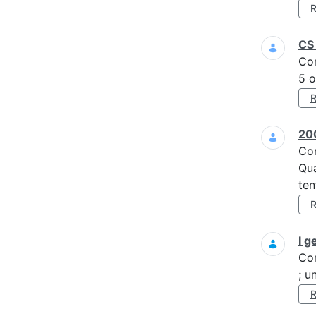
CS 
Co
5 o
200
Co
Qua
ten
I g
Co
; u