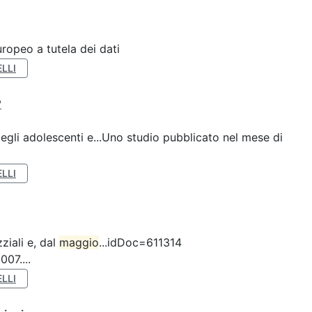
ropeo a tutela dei dati
LLI
?
gli adolescenti e...Uno studio pubblicato nel mese di
LLI
ziali e, dal
maggio
...idDoc=611314
07....
LLI