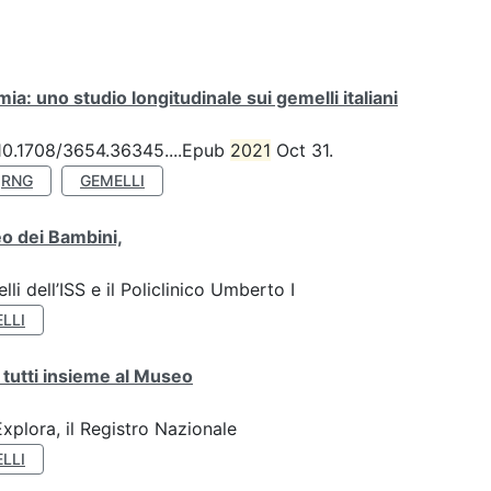
a: uno studio longitudinale sui gemelli italiani
: 10.1708/3654.36345....Epub
2021
Oct 31.
RNG
GEMELLI
o dei Bambini,
li dell’ISS e il Policlinico Umberto I
LLI
 tutti insieme al Museo
plora, il Registro Nazionale
LLI