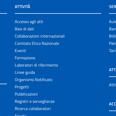
ATTIVITÀ
SER
Accesso agli atti
Aul
Basi di dati
Ban
Collaborazioni internazionali
Bibl
Comitato Etico Nazionale
Patr
Eventi
Tari
Formazione
Laboratori di riferimento
ATT
Linee guida
Organismo Notificato
Atti
Progetti
Pubblicazioni
Registri e sorveglianze
ACC
Ricerca collaboratori
Scuola