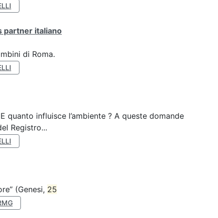
LLI
 partner italiano
ambini di Roma.
LLI
? E quanto influisce l’ambiente ? A queste domande
el Registro...
LLI
nore” (Genesi,
25
RMG