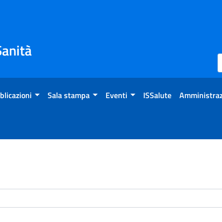
Sanità
blicazioni
Sala stampa
Eventi
ISSalute
Amministraz
enti