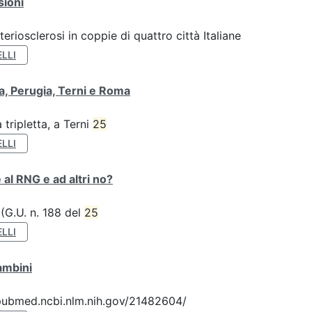
sioni
teriosclerosi in coppie di quattro città Italiane
LLI
va, Perugia, Terni e Roma
tripletta, a Terni
25
LLI
 al RNG e ad altri no?
 (G.U. n. 188 del
25
LLI
ambini
://pubmed.ncbi.nlm.nih.gov/21482604/