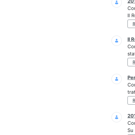
201
Co
Il 
Il 
Co
sta
Per
Co
tra
201
Co
Su 