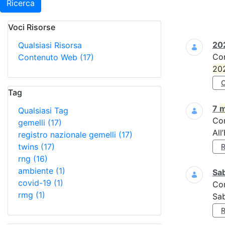
Ricerca
Voci Risorse
Ricerca
202
Qualsiasi Risorsa
Co
Contenuto Web
(17)
20
Tag
7
m
Qualsiasi Tag
Co
gemelli
(17)
All
registro nazionale gemelli
(17)
twins
(17)
rng
(16)
ambiente
(1)
Sa
covid-19
(1)
Co
rmg
(1)
Sa