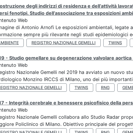
ostruzione degli indirizzi di residenza e dell’attività lavo
ersi fenotipi. Studio dell’associazione tra esposizioni amb
ntenuto Web
agine di Antonio Arnofi Le esposizioni ambientali, legate all
ormazione sempre più rilevante negli studi epidemiologici ed
AMBIENTE
REGISTRO NAZIONALE GEMELLI
TWINS
9 - Studio gemellare su degenerazione valvolare aortica 
ntenuto Web
Registro Nazionale Gemelli nel 2019 ha avviato un nuovo stu
diologico Monzino IRCCS di Milano, uno dei più importanti ce
REGISTRO NAZIONALE GEMELLI
TWINS
RNG
GEME
7 - Integrità cerebrale e benessere psicofisico della pers
ntenuto Web
Registro Nazionale Gemelli collabora allo Studio Radar pr
giore Policlinico di Milano. Obiettivo principale del progett
REGISTRO NAZIONALE GEMELLI
TWINS
RNG
GEME