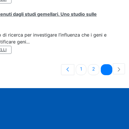
tenuti dagli studi gemellari. Uno studio sulle
di ricerca per investigare l’influenza che i geni e
ificare geni...
LLI
Pagina
Pagina
Pagina
1
2
3