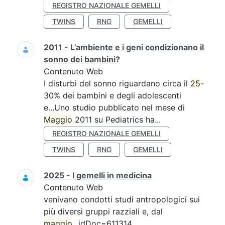
REGISTRO NAZIONALE GEMELLI
TWINS
RNG
GEMELLI
2011 - L’ambiente e i geni condizionano il
sonno dei bambini?
Contenuto Web
I disturbi del sonno riguardano circa il
25
-
30% dei bambini e degli adolescenti
e...Uno studio pubblicato nel mese di
Maggio
2011 su Pediatrics ha...
REGISTRO NAZIONALE GEMELLI
TWINS
RNG
GEMELLI
2025 - I gemelli in medicina
Contenuto Web
venivano condotti studi antropologici sui
più diversi gruppi razziali e, dal
maggio
...idDoc=611314