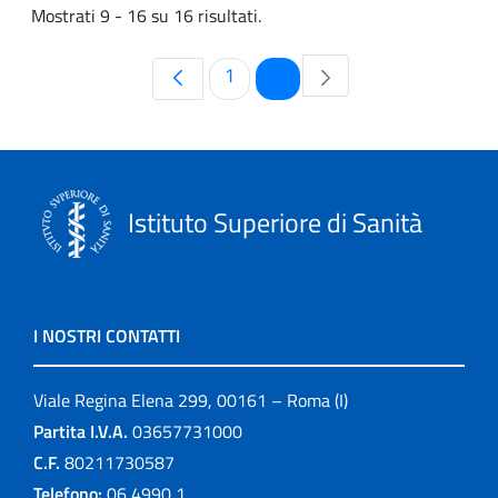
Mostrati 9 - 16 su 16 risultati.
Pagina
Pagina
1
2
Istituto Superiore di Sanità
I NOSTRI CONTATTI
Viale Regina Elena 299, 00161 – Roma (I)
Partita I.V.A.
03657731000
C.F.
80211730587
Telefono:
06 4990 1