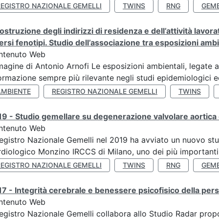
REGISTRO NAZIONALE GEMELLI
TWINS
RNG
GEME
ostruzione degli indirizzi di residenza e dell’attività lavo
ersi fenotipi. Studio dell’associazione tra esposizioni amb
ntenuto Web
agine di Antonio Arnofi Le esposizioni ambientali, legate all
ormazione sempre più rilevante negli studi epidemiologici ed
AMBIENTE
REGISTRO NAZIONALE GEMELLI
TWINS
9 - Studio gemellare su degenerazione valvolare aortica 
ntenuto Web
Registro Nazionale Gemelli nel 2019 ha avviato un nuovo stu
diologico Monzino IRCCS di Milano, uno dei più importanti ce
REGISTRO NAZIONALE GEMELLI
TWINS
RNG
GEME
7 - Integrità cerebrale e benessere psicofisico della pers
ntenuto Web
Registro Nazionale Gemelli collabora allo Studio Radar pr