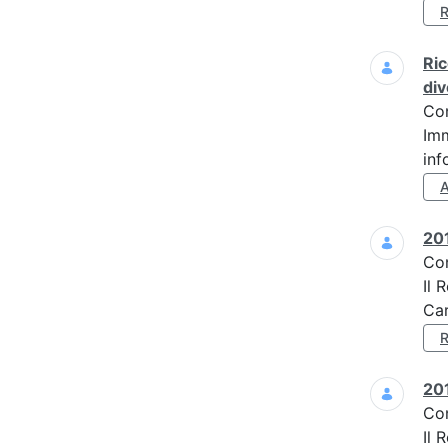
Ric
div
Co
Imm
inf
201
Co
Il 
Car
201
Co
Il 