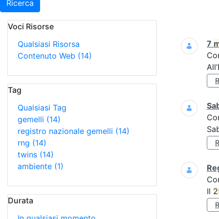
Ricerca
Voci Risorse
Ricerca
7
m
Qualsiasi Risorsa
Co
Contenuto Web
(14)
All
Tag
Sa
Qualsiasi Tag
Co
gemelli
(14)
Sa
registro nazionale gemelli
(14)
rng
(14)
twins
(14)
ambiente
(1)
Reg
Co
Il
2
Durata
In qualsiasi momento