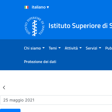
Salta al Contenuto
Salta al Footer
Istituto Superiore di 
Chi siamo
Temi
Attività
Servizi
Pub
Protezione dei dati
Risultati della Ricerca - Ev