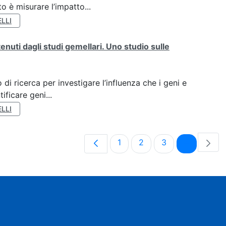
o è misurare l’impatto...
LLI
tenuti dagli studi gemellari. Uno studio sulle
di ricerca per investigare l’influenza che i geni e
ificare geni...
LLI
Pagina
Pagina
Pagina
Pagina
1
2
3
4