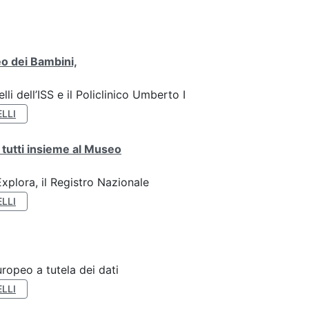
o dei Bambini,
li dell’ISS e il Policlinico Umberto I
LLI
 tutti insieme al Museo
plora, il Registro Nazionale
LLI
ropeo a tutela dei dati
LLI