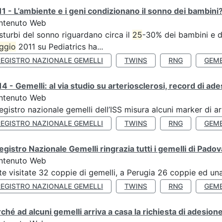
1 - L’ambiente e i geni condizionano il sonno dei bambini
ntenuto Web
isturbi del sonno riguardano circa il
25
-30% dei bambini e de
ggio
2011 su Pediatrics ha...
REGISTRO NAZIONALE GEMELLI
TWINS
RNG
GEME
4 - Gemelli: al via studio su arteriosclerosi, record di ade
ntenuto Web
Registro nazionale gemelli dell’ISS misura alcuni marker di ar
REGISTRO NAZIONALE GEMELLI
TWINS
RNG
GEME
Registro Nazionale Gemelli ringrazia tutti i gemelli di Pado
ntenuto Web
te visitate 32 coppie di gemelli, a Perugia 26 coppie ed una 
REGISTRO NAZIONALE GEMELLI
TWINS
RNG
GEME
ché ad alcuni gemelli arriva a casa la richiesta di adesione