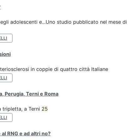
?
gli adolescenti e...Uno studio pubblicato nel mese di
LLI
sioni
teriosclerosi in coppie di quattro città Italiane
LLI
va, Perugia, Terni e Roma
tripletta, a Terni
25
LLI
 al RNG e ad altri no?