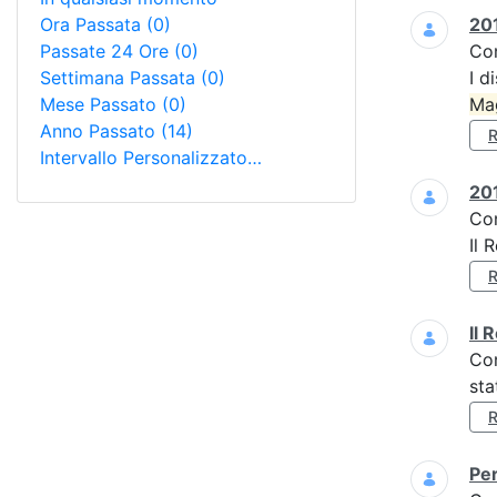
Ora Passata
(0)
201
Passate 24 Ore
(0)
Co
Settimana Passata
(0)
I d
Mese Passato
(0)
Ma
Anno Passato
(14)
Intervallo Personalizzato…
201
Co
Il 
Il 
Co
sta
Per