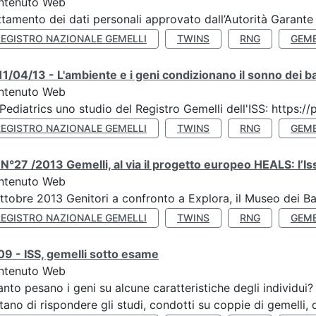
ntenuto Web
ttamento dei dati personali approvato dall’Autorità Garante
REGISTRO NAZIONALE GEMELLI
TWINS
RNG
GEME
1/04/13 - L'ambiente e i geni condizionano il sonno dei b
ntenuto Web
Pediatrics uno studio del Registro Gemelli dell'ISS: https
REGISTRO NAZIONALE GEMELLI
TWINS
RNG
GEME
N°27 /2013 Gemelli, al via il progetto europeo HEALS: l’Iss
ntenuto Web
ttobre 2013 Genitori a confronto a Explora, il Museo dei B
REGISTRO NAZIONALE GEMELLI
TWINS
RNG
GEME
9 - ISS, gemelli sotto esame
ntenuto Web
nto pesano i geni su alcune caratteristiche degli individui
tano di rispondere gli studi, condotti su coppie di gemelli, d