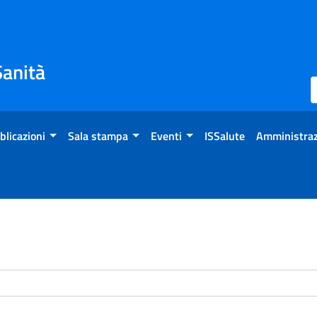
Sanità
blicazioni
Sala stampa
Eventi
ISSalute
Amministraz
enti