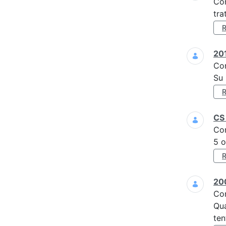
Co
tra
201
Co
Su 
CS 
Co
5 o
200
Co
Qua
ten