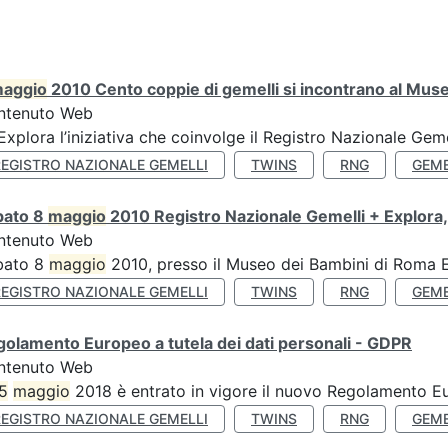
aggio
2010 Cento coppie di gemelli si incontrano al Muse
ntenuto Web
’Explora l’iniziativa che coinvolge il Registro Nazionale Gemel
REGISTRO NAZIONALE GEMELLI
TWINS
RNG
GEME
bato 8
maggio
2010 Registro Nazionale Gemelli + Explora,
ntenuto Web
bato 8
maggio
2010, presso il Museo dei Bambini di Roma Ex
REGISTRO NAZIONALE GEMELLI
TWINS
RNG
GEME
olamento Europeo a tutela dei dati personali - GDPR
ntenuto Web
5
maggio
2018 è entrato in vigore il nuovo Regolamento Eu
REGISTRO NAZIONALE GEMELLI
TWINS
RNG
GEME