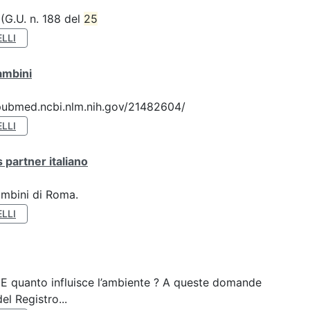
 (G.U. n. 188 del
25
LLI
ambini
://pubmed.ncbi.nlm.nih.gov/21482604/
LLI
 partner italiano
ambini di Roma.
LLI
? E quanto influisce l’ambiente ? A queste domande
el Registro...