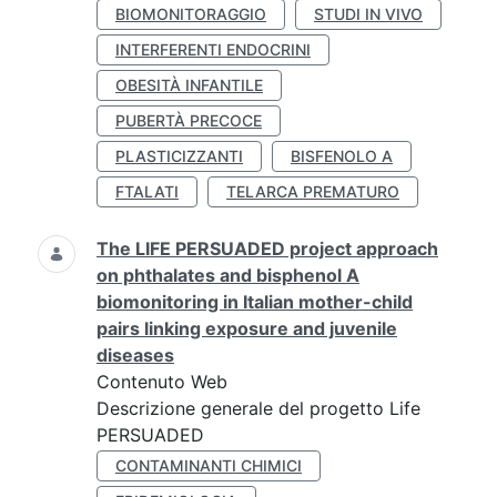
BIOMONITORAGGIO
STUDI IN VIVO
INTERFERENTI ENDOCRINI
OBESITÀ INFANTILE
PUBERTÀ PRECOCE
PLASTICIZZANTI
BISFENOLO A
FTALATI
TELARCA PREMATURO
The LIFE PERSUADED project approach
on phthalates and bisphenol A
biomonitoring in Italian mother-child
pairs linking exposure and juvenile
diseases
Contenuto Web
Descrizione generale del progetto Life
PERSUADED
CONTAMINANTI CHIMICI