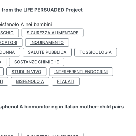
ta from the LIFE PERSUADED Project
bisfenolo A nei bambini
ISCHIO
SICUREZZA ALIMENTARE
RCATORI
INQUINAMENTO
 DONNA
SALUTE PUBBLICA
TOSSICOLOGIA
O
SOSTANZE CHIMICHE
STUDI IN VIVO
INTERFERENTI ENDOCRINI
TI
BISFENOLO A
FTALATI
henol A biomonitoring in Italian mother-child pairs