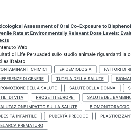
icological Assessment of Oral Co-Exposure to Bisphenol 
enile Rats at Environmentally Relevant Dose Levels: Evalu
ects
ntenuto Web
ultati di Life Persuaded sullo studio animale riguardanti la 
tilesilftalato.
CONTAMINANTI CHIMICI
EPIDEMIOLOGIA
FATTORI DI R
IFFERENZE DI GENERE
TUTELA DELLA SALUTE
BIOMA
PROMOZIONE DELLA SALUTE
SALUTE DELLA DONNA
S
TILI DI VITA
PROGETTI EUROPEI
SALUTE DEL BAMBIN
VALUTAZIONE IMPATTO SULLA SALUTE
BIOMONITORAGGIO
BESITÀ INFANTILE
PUBERTÀ PRECOCE
PLASTICIZZAN
TELARCA PREMATURO