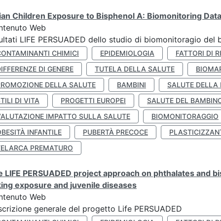
lian Children Exposure to Bisphenol A: Biomonitoring Da
ntenuto Web
ultati LIFE PERSUADED dello studio di biomonitoragio del 
CONTAMINANTI CHIMICI
EPIDEMIOLOGIA
FATTORI DI R
IFFERENZE DI GENERE
TUTELA DELLA SALUTE
BIOMA
PROMOZIONE DELLA SALUTE
BAMBINI
SALUTE DELLA
TILI DI VITA
PROGETTI EUROPEI
SALUTE DEL BAMBIN
VALUTAZIONE IMPATTO SULLA SALUTE
BIOMONITORAGGIO
BESITÀ INFANTILE
PUBERTÀ PRECOCE
PLASTICIZZAN
TELARCA PREMATURO
 LIFE PERSUADED project approach on phthalates and bisp
king exposure and juvenile diseases
ntenuto Web
crizione generale del progetto Life PERSUADED