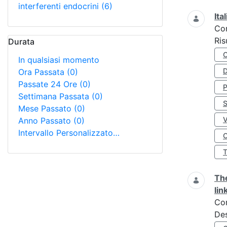
interferenti endocrini
(6)
Ita
Co
Ris
Durata
In qualsiasi momento
D
Ora Passata
(0)
Passate 24 Ore
(0)
Settimana Passata
(0)
S
Mese Passato
(0)
Anno Passato
(0)
Intervallo Personalizzato…
O
The
lin
Co
Des