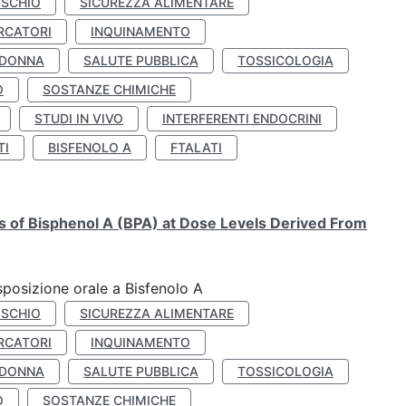
ISCHIO
SICUREZZA ALIMENTARE
RCATORI
INQUINAMENTO
 DONNA
SALUTE PUBBLICA
TOSSICOLOGIA
O
SOSTANZE CHIMICHE
STUDI IN VIVO
INTERFERENTI ENDOCRINI
TI
BISFENOLO A
FTALATI
ts of Bisphenol A (BPA) at Dose Levels Derived From
esposizione orale a Bisfenolo A
ISCHIO
SICUREZZA ALIMENTARE
RCATORI
INQUINAMENTO
 DONNA
SALUTE PUBBLICA
TOSSICOLOGIA
O
SOSTANZE CHIMICHE