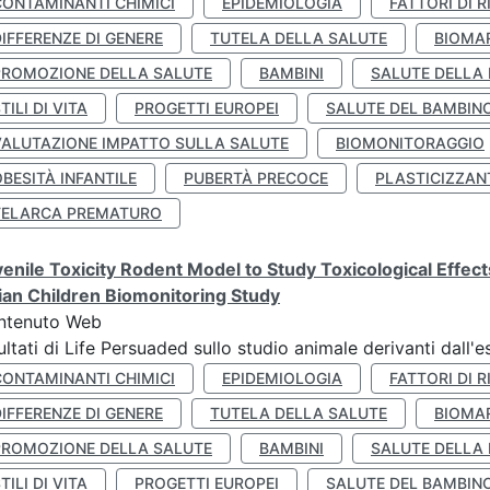
CONTAMINANTI CHIMICI
EPIDEMIOLOGIA
FATTORI DI R
IFFERENZE DI GENERE
TUTELA DELLA SALUTE
BIOMA
PROMOZIONE DELLA SALUTE
BAMBINI
SALUTE DELLA
TILI DI VITA
PROGETTI EUROPEI
SALUTE DEL BAMBIN
VALUTAZIONE IMPATTO SULLA SALUTE
BIOMONITORAGGIO
BESITÀ INFANTILE
PUBERTÀ PRECOCE
PLASTICIZZAN
TELARCA PREMATURO
enile Toxicity Rodent Model to Study Toxicological Effec
lian Children Biomonitoring Study
ntenuto Web
ultati di Life Persuaded sullo studio animale derivanti dall'
CONTAMINANTI CHIMICI
EPIDEMIOLOGIA
FATTORI DI R
IFFERENZE DI GENERE
TUTELA DELLA SALUTE
BIOMA
PROMOZIONE DELLA SALUTE
BAMBINI
SALUTE DELLA
TILI DI VITA
PROGETTI EUROPEI
SALUTE DEL BAMBIN