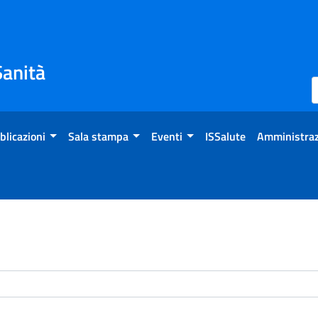
Sanità
blicazioni
Sala stampa
Eventi
ISSalute
Amministraz
enti