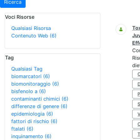
Ricerca
Voci Risorse
Ricerca
Tox
Qualsiasi Risorsa
Juv
Contenuto Web
(6)
Eff
Co
Tag
Ris
die
Qualsiasi Tag
biomarcatori
(6)
biomonitoraggio
(6)
D
bisfenolo a
(6)
contaminanti chimici
(6)
S
differenze di genere
(6)
epidemiologia
(6)
fattori di rischio
(6)
O
ftalati
(6)
inquinamento
(6)