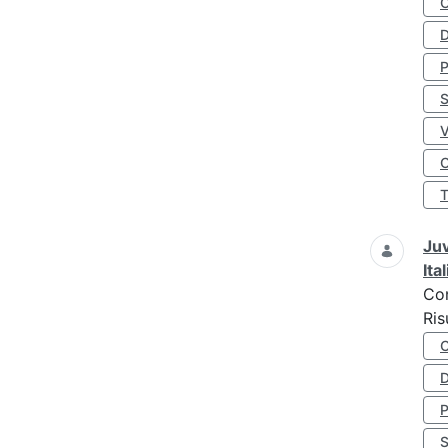
D
S
O
Juv
Ita
Co
Ris
D
S