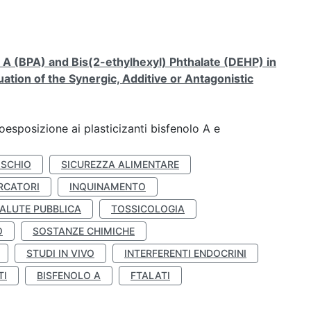
A (BPA) and Bis(2-ethylhexyl) Phthalate (DEHP) in
ation of the Synergic, Additive or Antagonistic
coesposizione ai plasticizanti bisfenolo A e
ISCHIO
SICUREZZA ALIMENTARE
RCATORI
INQUINAMENTO
ALUTE PUBBLICA
TOSSICOLOGIA
O
SOSTANZE CHIMICHE
STUDI IN VIVO
INTERFERENTI ENDOCRINI
TI
BISFENOLO A
FTALATI