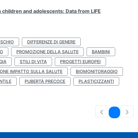
n children and adolescents: Data from LIFE
ISCHIO
DIFFERENZE DI GENERE
TO
PROMOZIONE DELLA SALUTE
BAMBINI
GIA
STILI DI VITA
PROGETTI EUROPEI
ONE IMPATTO SULLA SALUTE
BIOMONITORAGGIO
NTILE
PUBERTÀ PRECOCE
PLASTICIZZANTI
Pagina
1