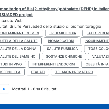
monitoring of Bis(2-ethylhexyl)phthalate (DEHP) in Italia
RSUADED project
ntenuto Web
ultati di Life Persuaded dello studio di biomonitoraggio
CONTAMINANTI CHIMICI
EPIDEMIOLOGIA
FATTORI DI R
TUTELA DELLA SALUTE
BIOMARCATORI
INQUINAMEN
SALUTE DELLA DONNA
SALUTE PUBBLICA
TOSSICOLO
SALUTE DEL BAMBINO
SOSTANZE CHIMICHE
VALUTAZI
TUDI IN VIVO
INTERFERENTI ENDOCRINI
OBESITÀ INFA
BISFENOLO A
FTALATI
TELARCA PREMATURO
Mostrati 1 - 6 su 6 risultati.
i