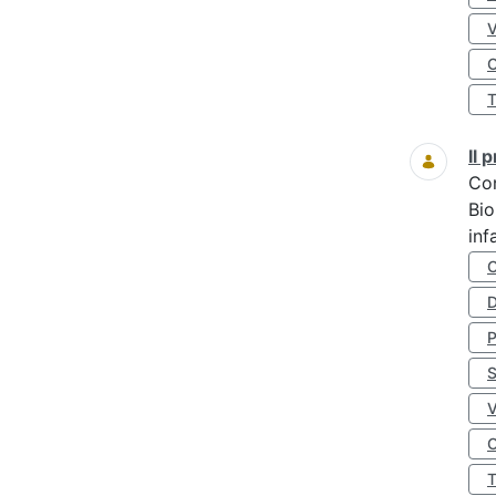
O
Il
Co
Bio
inf
D
S
O