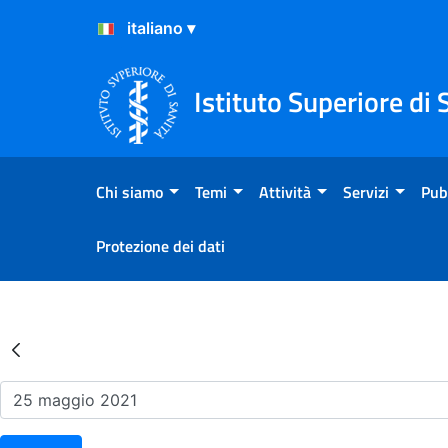
Salta al Contenuto
Salta al Footer
Istituto Superiore di 
Chi siamo
Temi
Attività
Servizi
Pub
Protezione dei dati
Risultati della Ricerca - Ev