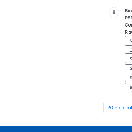
Bio
PE
Co
Ris
S
20 Element