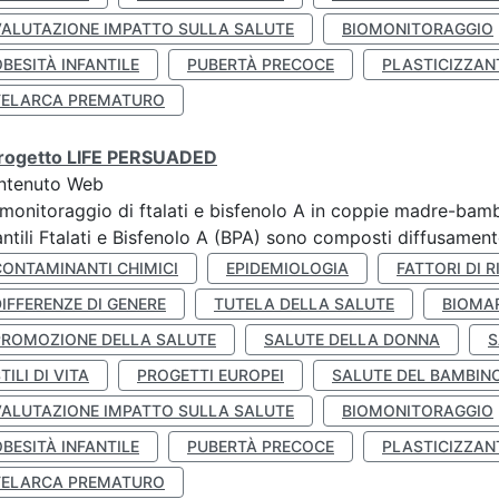
VALUTAZIONE IMPATTO SULLA SALUTE
BIOMONITORAGGIO
BESITÀ INFANTILE
PUBERTÀ PRECOCE
PLASTICIZZAN
TELARCA PREMATURO
 progetto LIFE PERSUADED
ntenuto Web
monitoraggio di ftalati e bisfenolo A in coppie madre-bamb
antili Ftalati e Bisfenolo A (BPA) sono composti diffusamente 
CONTAMINANTI CHIMICI
EPIDEMIOLOGIA
FATTORI DI R
IFFERENZE DI GENERE
TUTELA DELLA SALUTE
BIOMA
PROMOZIONE DELLA SALUTE
SALUTE DELLA DONNA
S
TILI DI VITA
PROGETTI EUROPEI
SALUTE DEL BAMBIN
VALUTAZIONE IMPATTO SULLA SALUTE
BIOMONITORAGGIO
BESITÀ INFANTILE
PUBERTÀ PRECOCE
PLASTICIZZAN
TELARCA PREMATURO