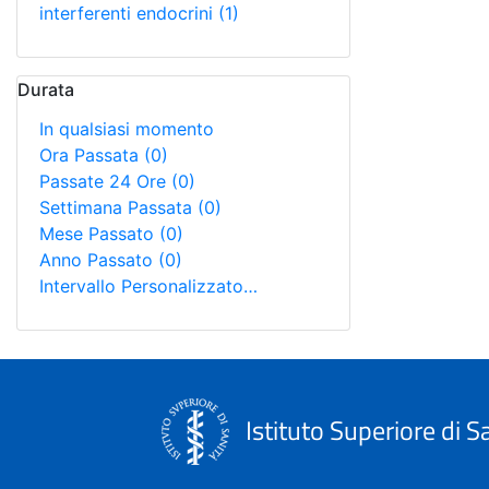
interferenti endocrini
(1)
Durata
In qualsiasi momento
Ora Passata
(0)
Passate 24 Ore
(0)
Settimana Passata
(0)
Mese Passato
(0)
Anno Passato
(0)
Intervallo Personalizzato…
Istituto Superiore di S