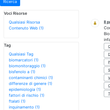
Ricerca
Voci Risorse
Ricerca
Il
Qualsiasi Risorsa
Co
Contenuto Web
(1)
Bio
inf
Tag
Qualsiasi Tag
D
biomarcatori
(1)
biomonitoraggio
(1)
S
bisfenolo a
(1)
contaminanti chimici
(1)
differenze di genere
(1)
O
epidemiologia
(1)
fattori di rischio
(1)
ftalati
(1)
inquinamento
(1)