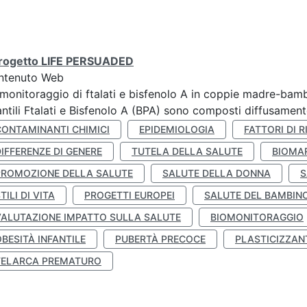
 progetto LIFE PERSUADED
ntenuto Web
monitoraggio di ftalati e bisfenolo A in coppie madre-bamb
antili Ftalati e Bisfenolo A (BPA) sono composti diffusamente 
CONTAMINANTI CHIMICI
EPIDEMIOLOGIA
FATTORI DI R
IFFERENZE DI GENERE
TUTELA DELLA SALUTE
BIOMA
PROMOZIONE DELLA SALUTE
SALUTE DELLA DONNA
S
TILI DI VITA
PROGETTI EUROPEI
SALUTE DEL BAMBIN
VALUTAZIONE IMPATTO SULLA SALUTE
BIOMONITORAGGIO
BESITÀ INFANTILE
PUBERTÀ PRECOCE
PLASTICIZZAN
TELARCA PREMATURO