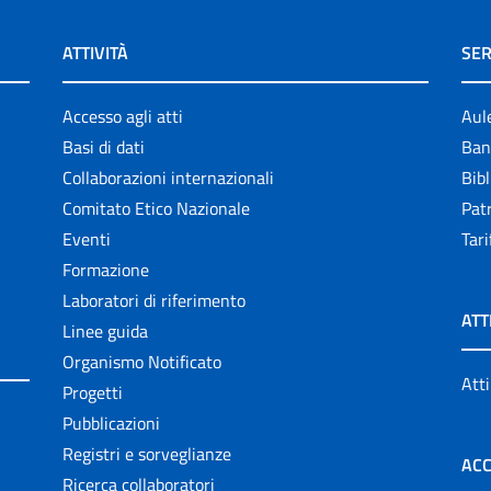
ATTIVITÀ
SER
Accesso agli atti
Aul
Basi di dati
Ban
Collaborazioni internazionali
Bibl
Comitato Etico Nazionale
Patr
Eventi
Tari
Formazione
Laboratori di riferimento
ATT
Linee guida
Organismo Notificato
Atti
Progetti
Pubblicazioni
Registri e sorveglianze
ACC
Ricerca collaboratori