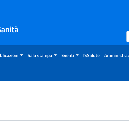
Sanità
blicazioni
Sala stampa
Eventi
ISSalute
Amministraz
enti