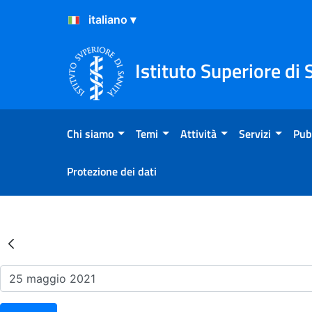
Salta al Contenuto
Salta al Footer
Istituto Superiore di 
Chi siamo
Temi
Attività
Servizi
Pub
Protezione dei dati
Risultati della Ricerca - Ev