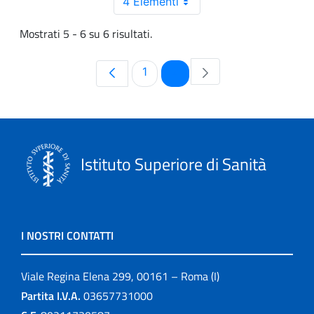
4 Elementi
Mostrati 5 - 6 su 6 risultati.
Pagina
Pagina
1
2
Istituto Superiore di Sanità
I NOSTRI CONTATTI
Viale Regina Elena 299, 00161 – Roma (I)
Partita I.V.A.
03657731000