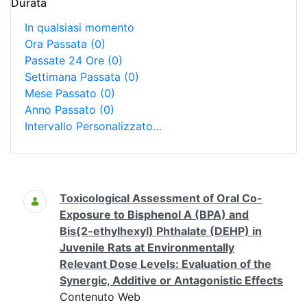
Durata
In qualsiasi momento
Ora Passata
(0)
Passate 24 Ore
(0)
Settimana Passata
(0)
Mese Passato
(0)
Anno Passato
(0)
Intervallo Personalizzato…
Ricerca
Toxicological Assessment of Oral Co-
Exposure to Bisphenol A (BPA) and
Bis(2-ethylhexyl) Phthalate (DEHP) in
Juvenile Rats at Environmentally
Relevant Dose Levels: Evaluation of the
Synergic, Additive or Antagonistic Effects
Contenuto Web