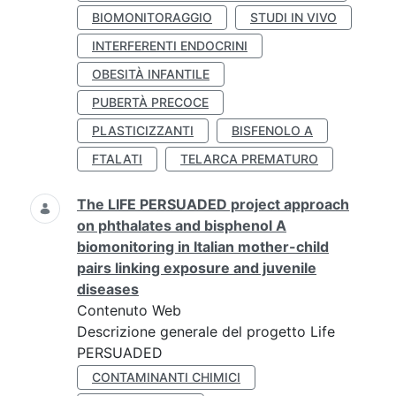
BIOMONITORAGGIO
STUDI IN VIVO
INTERFERENTI ENDOCRINI
OBESITÀ INFANTILE
PUBERTÀ PRECOCE
PLASTICIZZANTI
BISFENOLO A
FTALATI
TELARCA PREMATURO
The LIFE PERSUADED project approach
on phthalates and bisphenol A
biomonitoring in Italian mother-child
pairs linking exposure and juvenile
diseases
Contenuto Web
Descrizione generale del progetto Life
PERSUADED
CONTAMINANTI CHIMICI