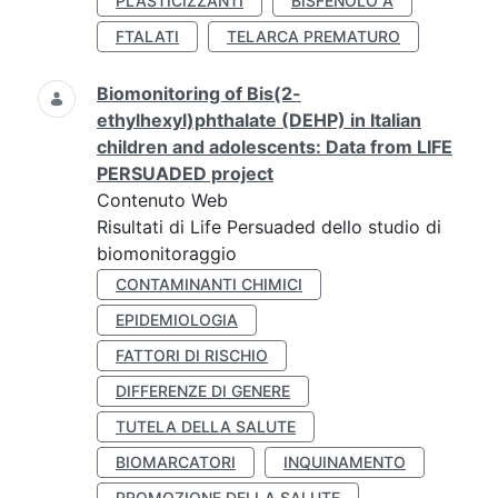
PLASTICIZZANTI
BISFENOLO A
FTALATI
TELARCA PREMATURO
Biomonitoring of Bis(2-
ethylhexyl)phthalate (DEHP) in Italian
children and adolescents: Data from LIFE
PERSUADED project
Contenuto Web
Risultati di Life Persuaded dello studio di
biomonitoraggio
CONTAMINANTI CHIMICI
EPIDEMIOLOGIA
FATTORI DI RISCHIO
DIFFERENZE DI GENERE
TUTELA DELLA SALUTE
BIOMARCATORI
INQUINAMENTO
PROMOZIONE DELLA SALUTE