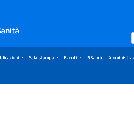
Sanità
blicazioni
Sala stampa
Eventi
ISSalute
Amministraz
enti