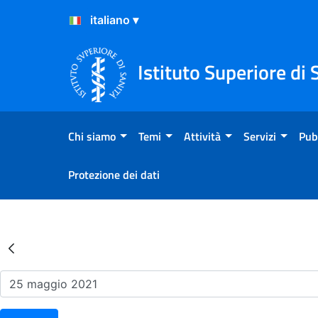
Salta al Contenuto
Salta al Footer
Istituto Superiore di 
Chi siamo
Temi
Attività
Servizi
Pub
Protezione dei dati
Risultati della Ricerca - Ev