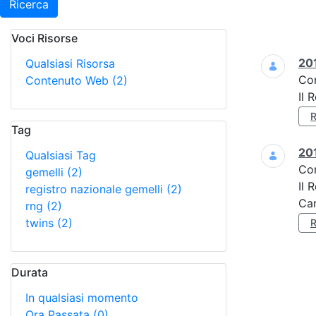
Ricerca
Voci Risorse
Ricerca
201
Qualsiasi Risorsa
Co
Contenuto Web
(2)
Il 
Tag
201
Qualsiasi Tag
Co
gemelli
(2)
Il 
registro nazionale gemelli
(2)
Car
rng
(2)
twins
(2)
Durata
In qualsiasi momento
Ora Passata
(0)