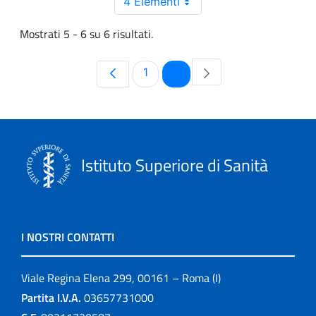
4 Elementi
Mostrati 5 - 6 su 6 risultati.
Pagina
Pagina
1
2
Istituto Superiore di Sanità
I NOSTRI CONTATTI
Viale Regina Elena 299, 00161 – Roma (I)
Partita I.V.A.
03657731000