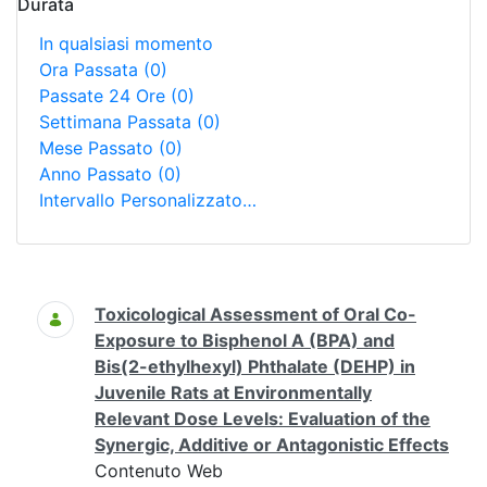
Durata
In qualsiasi momento
Ora Passata
(0)
Passate 24 Ore
(0)
Settimana Passata
(0)
Mese Passato
(0)
Anno Passato
(0)
Intervallo Personalizzato…
Ricerca
Toxicological Assessment of Oral Co-
Exposure to Bisphenol A (BPA) and
Bis(2-ethylhexyl) Phthalate (DEHP) in
Juvenile Rats at Environmentally
Relevant Dose Levels: Evaluation of the
Synergic, Additive or Antagonistic Effects
Contenuto Web