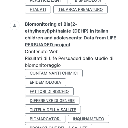
PLASTICIZZANTI
BISFENOLO A
FTALATI
TELARCA PREMATURO
Biomonitoring of Bis(2-
ethylhexyl)phthalate (DEHP) in Italian
children and adolescents: Data from LIFE
PERSUADED project
Contenuto Web
Risultati di Life Persuaded dello studio di
biomonitoraggio
CONTAMINANTI CHIMICI
EPIDEMIOLOGIA
FATTORI DI RISCHIO
DIFFERENZE DI GENERE
TUTELA DELLA SALUTE
BIOMARCATORI
INQUINAMENTO
PROMOZIONE DELLA SALUTE