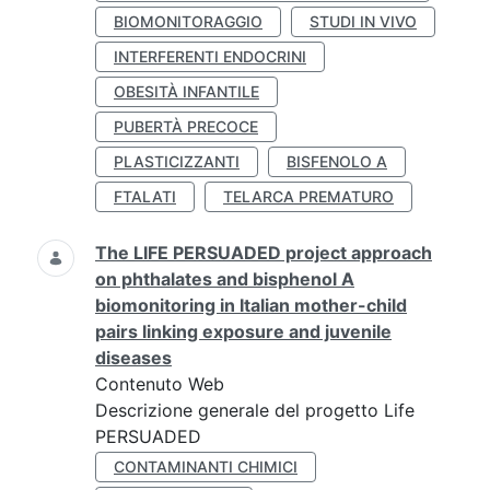
BIOMONITORAGGIO
STUDI IN VIVO
INTERFERENTI ENDOCRINI
OBESITÀ INFANTILE
PUBERTÀ PRECOCE
PLASTICIZZANTI
BISFENOLO A
FTALATI
TELARCA PREMATURO
The LIFE PERSUADED project approach
on phthalates and bisphenol A
biomonitoring in Italian mother-child
pairs linking exposure and juvenile
diseases
Contenuto Web
Descrizione generale del progetto Life
PERSUADED
CONTAMINANTI CHIMICI