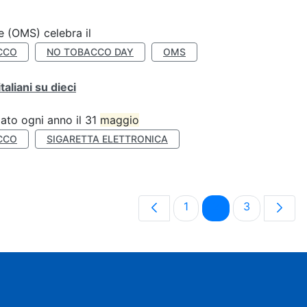
e (OMS) celebra il
CCO
NO TOBACCO DAY
OMS
liani su dieci
ato ogni anno il 31
maggio
CCO
SIGARETTA ELETTRONICA
Pagina
Pagina
Pagina
1
2
3