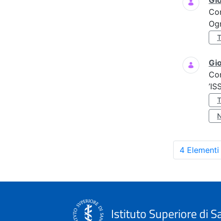
Gi
Co
Ogn
Gio
Co
’IS
4 Elementi
Istituto Superiore di S