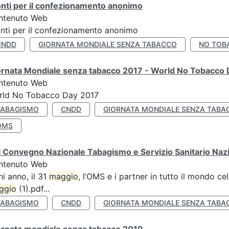
nti per il confezionamento anonimo
ntenuto Web
nti per il confezionamento anonimo
CNDD
GIORNATA MONDIALE SENZA TABACCO
NO TOB
ornata Mondiale senza tabacco 2017 - World No Tobacco
ntenuto Web
rld No Tobacco Day 2017
TABAGISMO
CNDD
GIORNATA MONDIALE SENZA TABA
OMS
 Convegno Nazionale Tabagismo e Servizio Sanitario Naz
ntenuto Web
i anno, il 31
maggio
, l’OMS e i partner in tutto il mondo 
ggio
(1).pdf...
TABAGISMO
CNDD
GIORNATA MONDIALE SENZA TABA