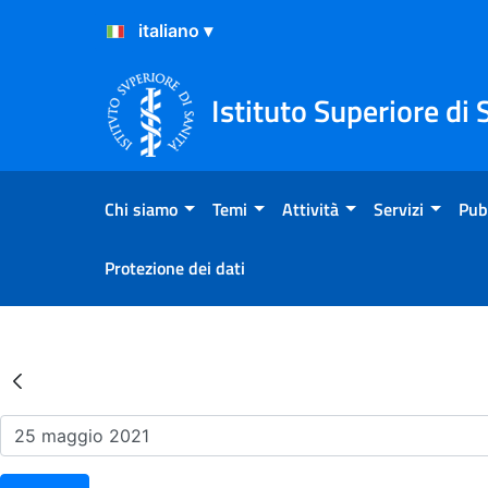
Salta al Contenuto
Salta al Footer
Istituto Superiore di 
Chi siamo
Temi
Attività
Servizi
Pub
Protezione dei dati
Risultati della Ricerca - Ev