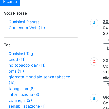
Ricerca
Voci Risorse
Ricerca
3
Qualsiasi Risorsa
Co
Contenuto Web
(11)
30
Tag
Qualsiasi Tag
cndd
(11)
XXI
no tobacco day
(11)
Co
oms
(11)
31
giornata mondiale senza tabacco
all
(10)
tabagismo
(8)
informazione
(3)
Gi
convegni
(2)
Co
sensibilizzazione
(1)
Gi