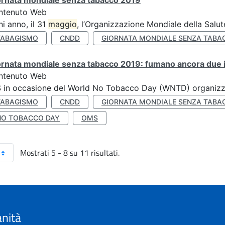
ornata mondiale senza tabacco 2019
ntenuto Web
i anno, il 31
maggio
, l’Organizzazione Mondiale della Salut
TABAGISMO
CNDD
GIORNATA MONDIALE SENZA TABA
rnata mondiale senza tabacco 2019: fumano ancora due ita
ntenuto Web
S in occasione del World No Tobacco Day (WNTD) organizz
TABAGISMO
CNDD
GIORNATA MONDIALE SENZA TABA
NO TOBACCO DAY
OMS
Mostrati 5 - 8 su 11 risultati.
anità