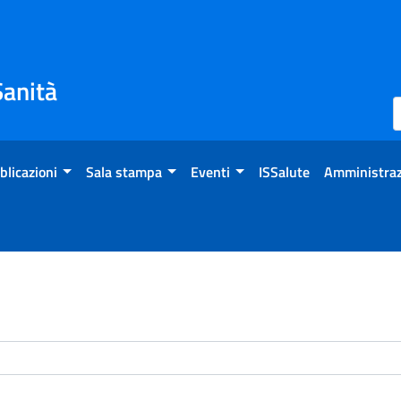
Sanità
blicazioni
Sala stampa
Eventi
ISSalute
Amministraz
enti