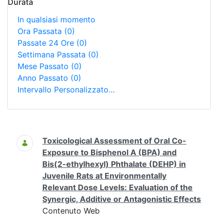
Durata
In qualsiasi momento
Ora Passata
(0)
Passate 24 Ore
(0)
Settimana Passata
(0)
Mese Passato
(0)
Anno Passato
(0)
Intervallo Personalizzato…
Ricerca
Toxicological Assessment of Oral Co-
Exposure to Bisphenol A (BPA) and
Bis(2-ethylhexyl) Phthalate (DEHP) in
Juvenile Rats at Environmentally
Relevant Dose Levels: Evaluation of the
Synergic, Additive or Antagonistic Effects
Contenuto Web