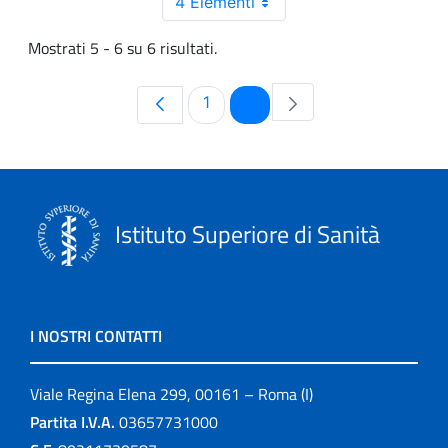
4 Elementi
Mostrati 5 - 6 su 6 risultati.
Pagina
Pagina
1
2
Istituto Superiore di Sanità
I NOSTRI CONTATTI
Viale Regina Elena 299, 00161 – Roma (I)
Partita I.V.A.
03657731000