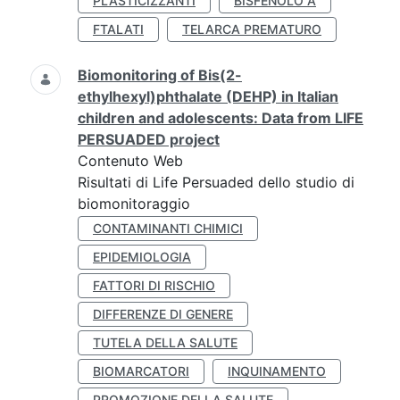
PLASTICIZZANTI
BISFENOLO A
FTALATI
TELARCA PREMATURO
Biomonitoring of Bis(2-
ethylhexyl)phthalate (DEHP) in Italian
children and adolescents: Data from LIFE
PERSUADED project
Contenuto Web
Risultati di Life Persuaded dello studio di
biomonitoraggio
CONTAMINANTI CHIMICI
EPIDEMIOLOGIA
FATTORI DI RISCHIO
DIFFERENZE DI GENERE
TUTELA DELLA SALUTE
BIOMARCATORI
INQUINAMENTO
PROMOZIONE DELLA SALUTE