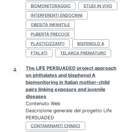
BIOMONITORAGGIO
STUDI IN VIVO
INTERFERENTI ENDOCRINI
OBESITÀ INFANTILE
PUBERTÀ PRECOCE
PLASTICIZZANTI
BISFENOLO A
FTALATI
TELARCA PREMATURO
The LIFE PERSUADED project approach
on phthalates and bisphenol A
biomonitoring in Italian mother-child
pairs linking exposure and juvenile
diseases
Contenuto Web
Descrizione generale del progetto Life
PERSUADED
CONTAMINANTI CHIMICI