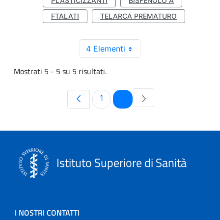
PLASTICIZZANTI
BISFENOLO A
FTALATI
TELARCA PREMATURO
4 Elementi
Mostrati 5 - 5 su 5 risultati.
Pagina
Pagina
1
2
Istituto Superiore di Sanità
I NOSTRI CONTATTI