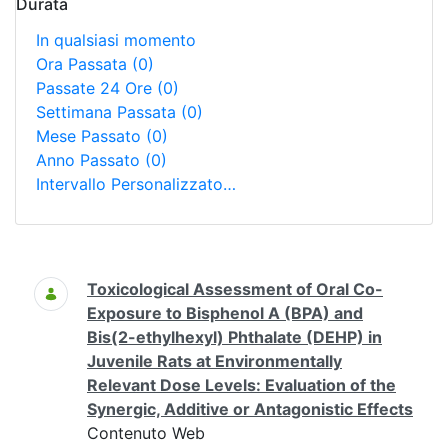
Durata
In qualsiasi momento
Ora Passata
(0)
Passate 24 Ore
(0)
Settimana Passata
(0)
Mese Passato
(0)
Anno Passato
(0)
Intervallo Personalizzato…
Ricerca
Toxicological Assessment of Oral Co-
Exposure to Bisphenol A (BPA) and
Bis(2-ethylhexyl) Phthalate (DEHP) in
Juvenile Rats at Environmentally
Relevant Dose Levels: Evaluation of the
Synergic, Additive or Antagonistic Effects
Contenuto Web