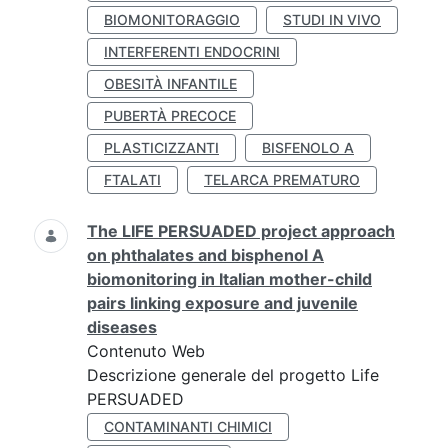
BIOMONITORAGGIO
STUDI IN VIVO
INTERFERENTI ENDOCRINI
OBESITÀ INFANTILE
PUBERTÀ PRECOCE
PLASTICIZZANTI
BISFENOLO A
FTALATI
TELARCA PREMATURO
The LIFE PERSUADED project approach
on phthalates and bisphenol A
biomonitoring in Italian mother-child
pairs linking exposure and juvenile
diseases
Contenuto Web
Descrizione generale del progetto Life
PERSUADED
CONTAMINANTI CHIMICI