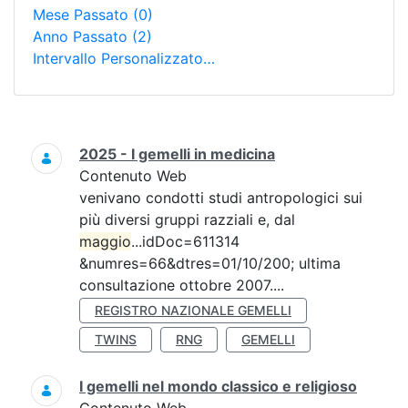
Mese Passato
(0)
Anno Passato
(2)
Intervallo Personalizzato…
Ricerca
2025 - I gemelli in medicina
Contenuto Web
venivano condotti studi antropologici sui
più diversi gruppi razziali e, dal
maggio
...idDoc=611314
&numres=66&dtres=01/10/200; ultima
consultazione ottobre 2007....
REGISTRO NAZIONALE GEMELLI
TWINS
RNG
GEMELLI
I gemelli nel mondo classico e religioso