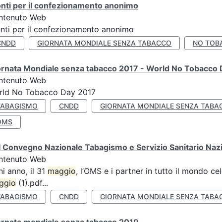
nti per il confezionamento anonimo
ntenuto Web
nti per il confezionamento anonimo
CNDD
GIORNATA MONDIALE SENZA TABACCO
NO TOB
ornata Mondiale senza tabacco 2017 - World No Tobacco
ntenuto Web
rld No Tobacco Day 2017
TABAGISMO
CNDD
GIORNATA MONDIALE SENZA TABA
OMS
 Convegno Nazionale Tabagismo e Servizio Sanitario Naz
ntenuto Web
i anno, il 31
maggio
, l’OMS e i partner in tutto il mondo 
ggio
(1).pdf...
TABAGISMO
CNDD
GIORNATA MONDIALE SENZA TABA