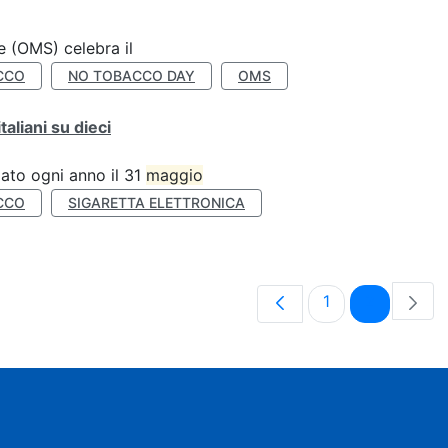
e (OMS) celebra il
CCO
NO TOBACCO DAY
OMS
liani su dieci
ato ogni anno il 31
maggio
CCO
SIGARETTA ELETTRONICA
Pagina
Pagina
1
2