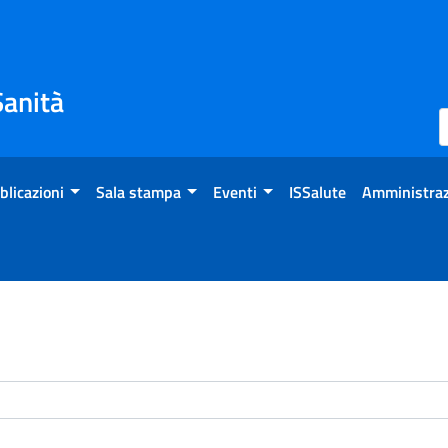
Sanità
blicazioni
Sala stampa
Eventi
ISSalute
Amministraz
enti