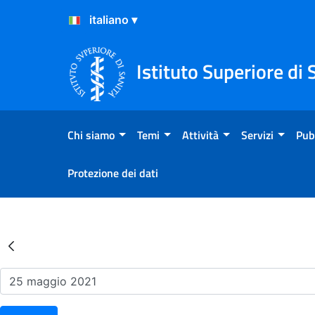
Salta al Contenuto
Salta al Footer
Istituto Superiore di 
Chi siamo
Temi
Attività
Servizi
Pub
Protezione dei dati
Risultati della Ricerca - Ev