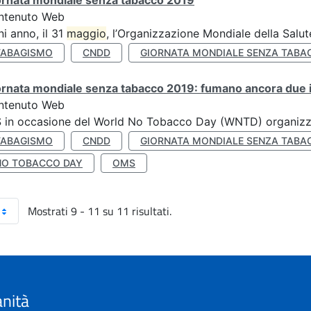
ornata mondiale senza tabacco 2019
ntenuto Web
i anno, il 31
maggio
, l’Organizzazione Mondiale della Salut
TABAGISMO
CNDD
GIORNATA MONDIALE SENZA TABA
rnata mondiale senza tabacco 2019: fumano ancora due ita
ntenuto Web
S in occasione del World No Tobacco Day (WNTD) organizz
TABAGISMO
CNDD
GIORNATA MONDIALE SENZA TABA
NO TOBACCO DAY
OMS
Mostrati 9 - 11 su 11 risultati.
anità