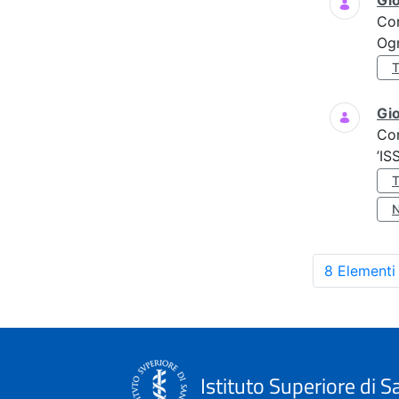
Gi
Co
Ogn
Gio
Co
’IS
8 Elementi
Istituto Superiore di S