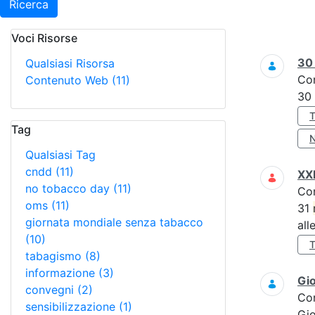
Ricerca
Voci Risorse
Ricerca
3
Qualsiasi Risorsa
Co
Contenuto Web
(11)
30
Tag
Qualsiasi Tag
cndd
(11)
XXI
no tobacco day
(11)
Co
oms
(11)
31
giornata mondiale senza tabacco
all
(10)
tabagismo
(8)
informazione
(3)
Gi
convegni
(2)
Co
sensibilizzazione
(1)
Gi