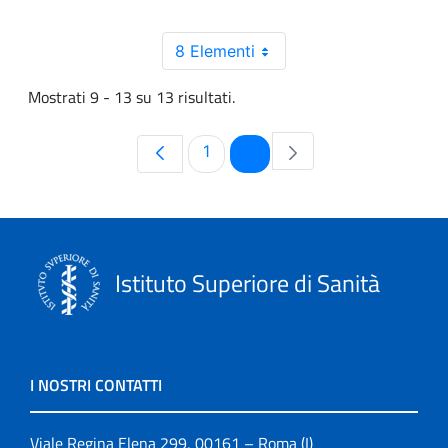
8 Elementi
Mostrati 9 - 13 su 13 risultati.
Pagina
Pagina
1
2
Istituto Superiore di Sanità
I NOSTRI CONTATTI
Viale Regina Elena 299, 00161 – Roma (I)