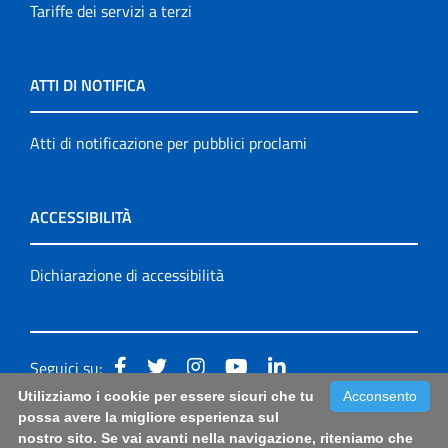
Tariffe dei servizi a terzi
ATTI DI NOTIFICA
Atti di notificazione per pubblici proclami
ACCESSIBILITÀ
Dichiarazione di accessibilità
Seguici su:
Utilizziamo i cookie per essere sicuri che tu
Acconsento
Accessibilità: form di segnalazione di prima istanza per
possa avere la migliore esperienza sul
nostro sito. Se vai avanti nella navigazione, riteniamo che
questa pagina
|
Note Legali
|
Sitemap