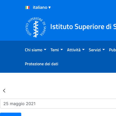
Salta al Contenuto
Salta al Footer
Istituto Superiore di 
Chi siamo
Temi
Attività
Servizi
Pub
Protezione dei dati
Risultati della Ricerca - Ev