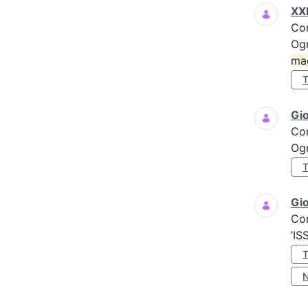
XXI
Co
Ogn
ma
Gi
Co
Ogn
Gio
Co
’IS