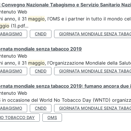
 Convegno Nazionale Tabagismo e Servizio Sanitario Naz
ntenuto Web
i anno, il 31
maggio
, l’OMS e i partner in tutto il mondo 
ggio
(1).pdf...
TABAGISMO
CNDD
GIORNATA MONDIALE SENZA TABA
ornata mondiale senza tabacco 2019
ntenuto Web
i anno, il 31
maggio
, l’Organizzazione Mondiale della Salut
TABAGISMO
CNDD
GIORNATA MONDIALE SENZA TABA
rnata mondiale senza tabacco 2019: fumano ancora due ita
ntenuto Web
S in occasione del World No Tobacco Day (WNTD) organizz
TABAGISMO
CNDD
GIORNATA MONDIALE SENZA TABA
NO TOBACCO DAY
OMS