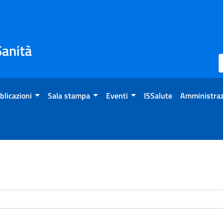
Sanità
blicazioni
Sala stampa
Eventi
ISSalute
Amministraz
enti