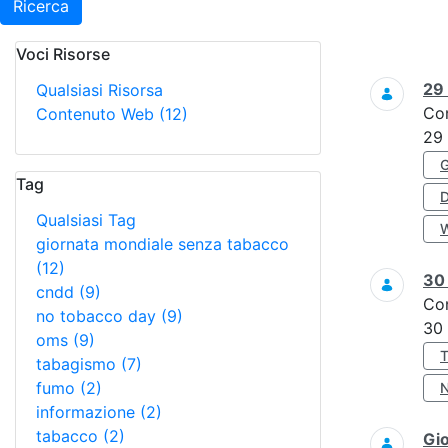
Ricerca
Voci Risorse
Ricerca
29
Qualsiasi Risorsa
Co
Contenuto Web
(12)
29
Tag
Qualsiasi Tag
giornata mondiale senza tabacco
(12)
3
cndd
(9)
Co
no tobacco day
(9)
30
oms
(9)
tabagismo
(7)
fumo
(2)
informazione
(2)
tabacco
(2)
Gi