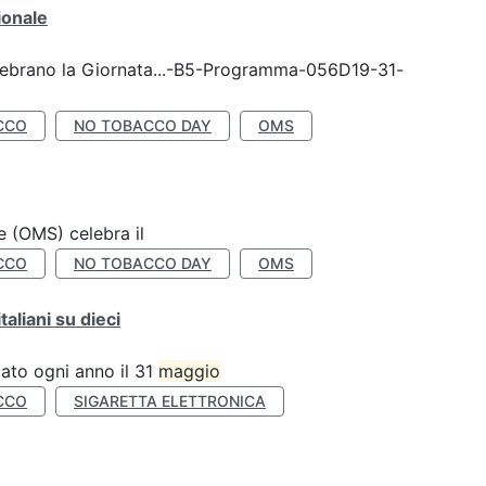
ionale
celebrano la Giornata...-B5-Programma-056D19-31-
CCO
NO TOBACCO DAY
OMS
e (OMS) celebra il
CCO
NO TOBACCO DAY
OMS
liani su dieci
ato ogni anno il 31
maggio
CCO
SIGARETTA ELETTRONICA