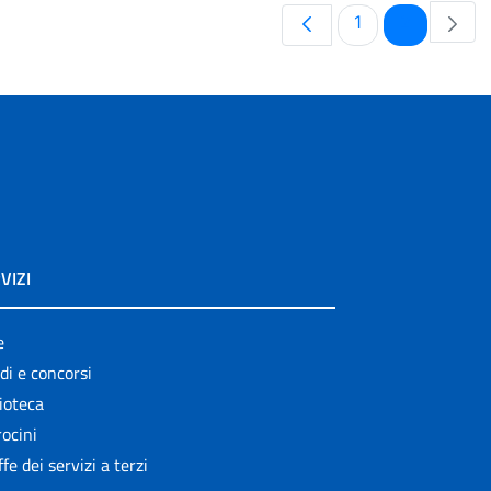
Pagina
Pagina
1
2
VIZI
e
di e concorsi
ioteca
ocini
ffe dei servizi a terzi