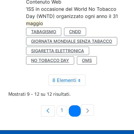
Contenuto Web
’ISS in occasione del World No Tobacco
Day (WNTD) organizzato ogni anno il 31
maggio
TABAGISMO
CNDD
GIORNATA MONDIALE SENZA TABACCO
SIGARETTA ELETTRONICA
NO TOBACCO DAY
OMS
8 Elementi
Mostrati 9 - 12 su 12 risultati.
Pagina
Pagina
1
2