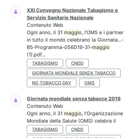
XXI Convegno Nazionale Tabagismo e
Servizio Sanitario Nazionale
Contenuto Web
Ogni anno, il 31
maggio
, l’OMS e i partner
in tutto il mondo celebrano la Giornata...-
B5-Programma-056D19-31-
maggio
(1).pdf...
TABAGISMO
CNDD
GIORNATA MONDIALE SENZA TABACCO
NO TOBACCO DAY
OMS
Giornata mondiale senza tabacco 2019
Contenuto Web
Ogni anno, il 31
maggio
, l’Organizzazione
Mondiale della Salute (OMS) celebra il
TABAGISMO
CNDD