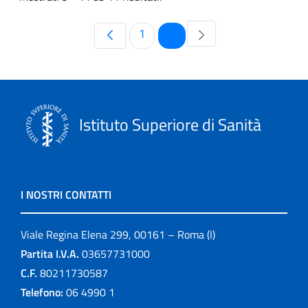
Pagina
Pagina
1
2
Istituto Superiore di Sanità
I NOSTRI CONTATTI
Viale Regina Elena 299, 00161 – Roma (I)
Partita I.V.A.
03657731000
C.F.
80211730587
Telefono:
06 4990 1