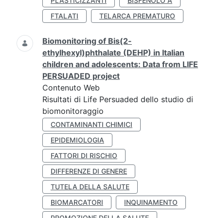
PLASTICIZZANTI
BISFENOLO A
FTALATI
TELARCA PREMATURO
Biomonitoring of Bis(2-
ethylhexyl)phthalate (DEHP) in Italian
children and adolescents: Data from LIFE
PERSUADED project
Contenuto Web
Risultati di Life Persuaded dello studio di
biomonitoraggio
CONTAMINANTI CHIMICI
EPIDEMIOLOGIA
FATTORI DI RISCHIO
DIFFERENZE DI GENERE
TUTELA DELLA SALUTE
BIOMARCATORI
INQUINAMENTO
PROMOZIONE DELLA SALUTE