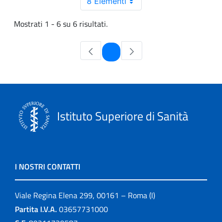
8 Elementi
Mostrati 1 - 6 su 6 risultati.
Pagina
1
Istituto Superiore di Sanità
I NOSTRI CONTATTI
Viale Regina Elena 299, 00161 – Roma (I)
Partita I.V.A.
03657731000