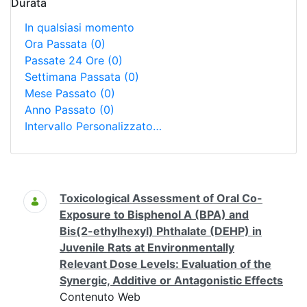
Durata
In qualsiasi momento
Ora Passata
(0)
Passate 24 Ore
(0)
Settimana Passata
(0)
Mese Passato
(0)
Anno Passato
(0)
Intervallo Personalizzato…
Ricerca
Toxicological Assessment of Oral Co-
Exposure to Bisphenol A (BPA) and
Bis(2-ethylhexyl) Phthalate (DEHP) in
Juvenile Rats at Environmentally
Relevant Dose Levels: Evaluation of the
Synergic, Additive or Antagonistic Effects
Contenuto Web