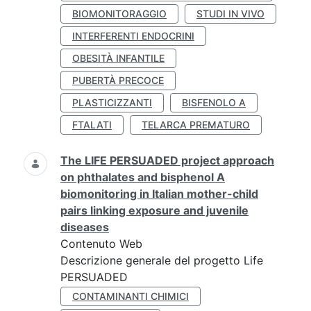
BIOMONITORAGGIO
STUDI IN VIVO
INTERFERENTI ENDOCRINI
OBESITÀ INFANTILE
PUBERTÀ PRECOCE
PLASTICIZZANTI
BISFENOLO A
FTALATI
TELARCA PREMATURO
The LIFE PERSUADED project approach
on phthalates and bisphenol A
biomonitoring in Italian mother-child
pairs linking exposure and juvenile
diseases
Contenuto Web
Descrizione generale del progetto Life
PERSUADED
CONTAMINANTI CHIMICI