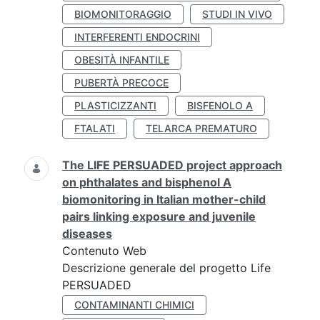
BIOMONITORAGGIO
STUDI IN VIVO
INTERFERENTI ENDOCRINI
OBESITÀ INFANTILE
PUBERTÀ PRECOCE
PLASTICIZZANTI
BISFENOLO A
FTALATI
TELARCA PREMATURO
The LIFE PERSUADED project approach
on phthalates and bisphenol A
biomonitoring in Italian mother-child
pairs linking exposure and juvenile
diseases
Contenuto Web
Descrizione generale del progetto Life
PERSUADED
CONTAMINANTI CHIMICI