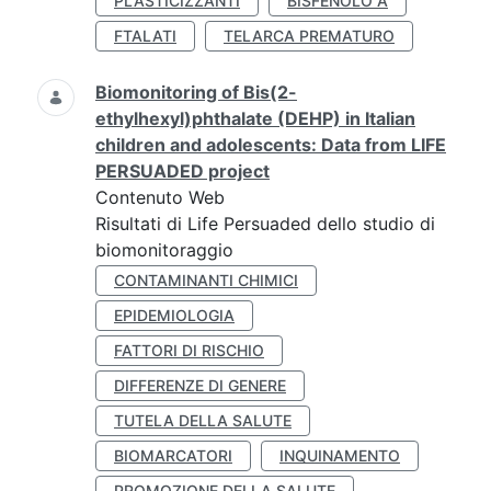
PLASTICIZZANTI
BISFENOLO A
FTALATI
TELARCA PREMATURO
Biomonitoring of Bis(2-
ethylhexyl)phthalate (DEHP) in Italian
children and adolescents: Data from LIFE
PERSUADED project
Contenuto Web
Risultati di Life Persuaded dello studio di
biomonitoraggio
CONTAMINANTI CHIMICI
EPIDEMIOLOGIA
FATTORI DI RISCHIO
DIFFERENZE DI GENERE
TUTELA DELLA SALUTE
BIOMARCATORI
INQUINAMENTO
PROMOZIONE DELLA SALUTE