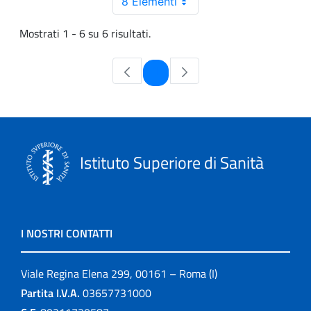
8 Elementi
Mostrati 1 - 6 su 6 risultati.
Pagina
1
Istituto Superiore di Sanità
I NOSTRI CONTATTI
Viale Regina Elena 299, 00161 – Roma (I)
Partita I.V.A.
03657731000