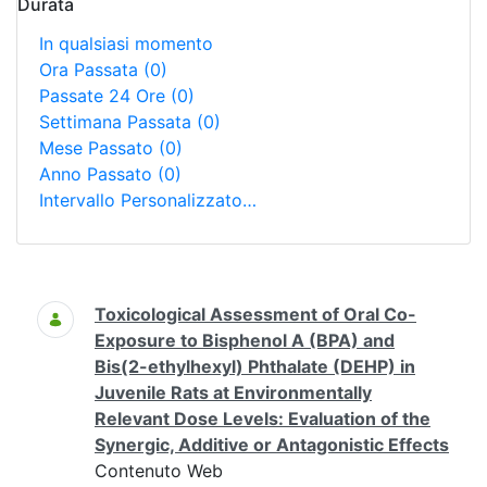
Durata
In qualsiasi momento
Ora Passata
(0)
Passate 24 Ore
(0)
Settimana Passata
(0)
Mese Passato
(0)
Anno Passato
(0)
Intervallo Personalizzato…
Ricerca
Toxicological Assessment of Oral Co-
Exposure to Bisphenol A (BPA) and
Bis(2-ethylhexyl) Phthalate (DEHP) in
Juvenile Rats at Environmentally
Relevant Dose Levels: Evaluation of the
Synergic, Additive or Antagonistic Effects
Contenuto Web