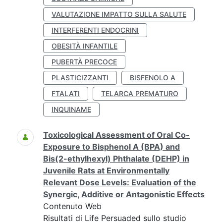
VALUTAZIONE IMPATTO SULLA SALUTE
INTERFERENTI ENDOCRINI
OBESITÀ INFANTILE
PUBERTÀ PRECOCE
PLASTICIZZANTI
BISFENOLO A
FTALATI
TELARCA PREMATURO
INQUINAME
Toxicological Assessment of Oral Co-
Exposure to Bisphenol A (BPA) and
Bis(2-ethylhexyl) Phthalate (DEHP) in
Juvenile Rats at Environmentally
Relevant Dose Levels: Evaluation of the
Synergic, Additive or Antagonistic Effects
Contenuto Web
Risultati di Life Persuaded sullo studio