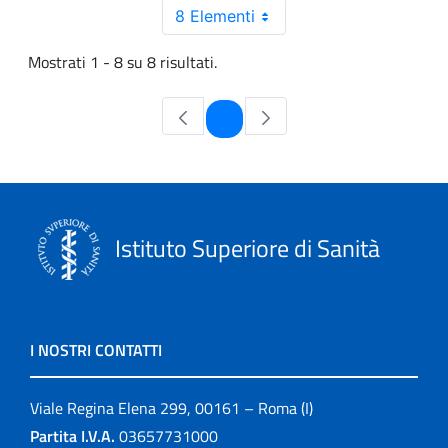
8 Elementi
Mostrati 1 - 8 su 8 risultati.
Pagina
1
Istituto Superiore di Sanità
I NOSTRI CONTATTI
Viale Regina Elena 299, 00161 – Roma (I)
Partita I.V.A.
03657731000