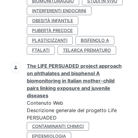
BIOMONITORAGGIO
STUDI IN VIVO
INTERFERENTI ENDOCRINI
OBESITÀ INFANTILE
PUBERTÀ PRECOCE
PLASTICIZZANTI
BISFENOLO A
FTALATI
TELARCA PREMATURO
The LIFE PERSUADED project approach
on phthalates and bisphenol A
biomonitoring in Italian mother-child
pairs linking exposure and juvenile
diseases
Contenuto Web
Descrizione generale del progetto Life
PERSUADED
CONTAMINANTI CHIMICI
EPIDEMIOLOGIA