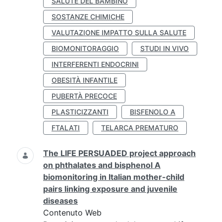
SALUTE DEL BAMBINO
SOSTANZE CHIMICHE
VALUTAZIONE IMPATTO SULLA SALUTE
BIOMONITORAGGIO
STUDI IN VIVO
INTERFERENTI ENDOCRINI
OBESITÀ INFANTILE
PUBERTÀ PRECOCE
PLASTICIZZANTI
BISFENOLO A
FTALATI
TELARCA PREMATURO
The LIFE PERSUADED project approach
on phthalates and bisphenol A
biomonitoring in Italian mother-child
pairs linking exposure and juvenile
diseases
Contenuto Web