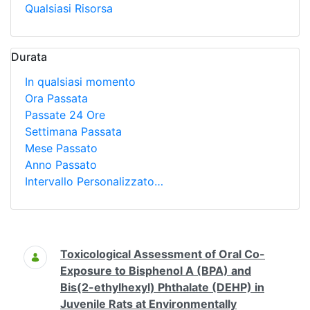
Qualsiasi Risorsa
Durata
In qualsiasi momento
Ora Passata
Passate 24 Ore
Settimana Passata
Mese Passato
Anno Passato
Intervallo Personalizzato…
Ricerca
Toxicological Assessment of Oral Co-
Exposure to Bisphenol A (BPA) and
Bis(2-ethylhexyl) Phthalate (DEHP) in
Juvenile Rats at Environmentally