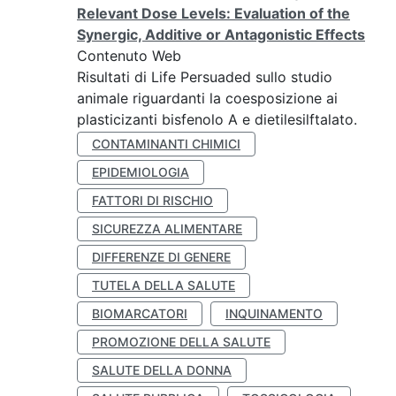
Relevant Dose Levels: Evaluation of the
Synergic, Additive or Antagonistic Effects
Contenuto Web
Risultati di Life Persuaded sullo studio
animale riguardanti la coesposizione ai
plasticizanti bisfenolo A e dietilesilftalato.
CONTAMINANTI CHIMICI
EPIDEMIOLOGIA
FATTORI DI RISCHIO
SICUREZZA ALIMENTARE
DIFFERENZE DI GENERE
TUTELA DELLA SALUTE
BIOMARCATORI
INQUINAMENTO
PROMOZIONE DELLA SALUTE
SALUTE DELLA DONNA