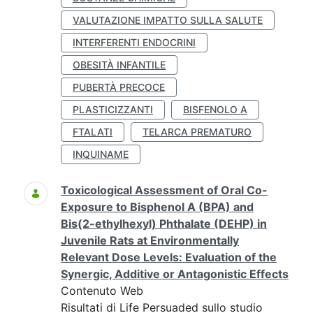
VALUTAZIONE IMPATTO SULLA SALUTE
INTERFERENTI ENDOCRINI
OBESITÀ INFANTILE
PUBERTÀ PRECOCE
PLASTICIZZANTI
BISFENOLO A
FTALATI
TELARCA PREMATURO
INQUINAME
Toxicological Assessment of Oral Co-
Exposure to Bisphenol A (BPA) and
Bis(2-ethylhexyl) Phthalate (DEHP) in
Juvenile Rats at Environmentally
Relevant Dose Levels: Evaluation of the
Synergic, Additive or Antagonistic Effects
Contenuto Web
Risultati di Life Persuaded sullo studio