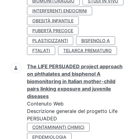
BIOMONITORAGGIO
STUDI IN VIVO
INTERFERENTI ENDOCRINI
OBESITÀ INFANTILE
PUBERTÀ PRECOCE
PLASTICIZZANTI
BISFENOLO A
FTALATI
TELARCA PREMATURO
The LIFE PERSUADED project approach
on phthalates and bisphenol A
biomonitoring in Italian mother-child
pairs linking exposure and juvenile
diseases
Contenuto Web
Descrizione generale del progetto Life
PERSUADED
CONTAMINANTI CHIMICI
EPIDEMIOLOGIA