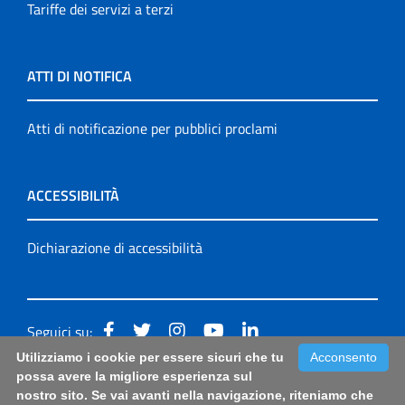
Tariffe dei servizi a terzi
ATTI DI NOTIFICA
Atti di notificazione per pubblici proclami
ACCESSIBILITÀ
Dichiarazione di accessibilità
Seguici su:
Utilizziamo i cookie per essere sicuri che tu
Acconsento
Accessibilità: form di segnalazione di prima istanza per
possa avere la migliore esperienza sul
nostro sito. Se vai avanti nella navigazione, riteniamo che
questa pagina
|
Note Legali
|
Sitemap