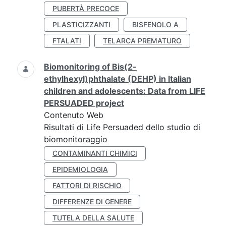
PUBERTÀ PRECOCE
PLASTICIZZANTI
BISFENOLO A
FTALATI
TELARCA PREMATURO
Biomonitoring of Bis(2-
ethylhexyl)phthalate (DEHP) in Italian
children and adolescents: Data from LIFE
PERSUADED project
Contenuto Web
Risultati di Life Persuaded dello studio di
biomonitoraggio
CONTAMINANTI CHIMICI
EPIDEMIOLOGIA
FATTORI DI RISCHIO
DIFFERENZE DI GENERE
TUTELA DELLA SALUTE