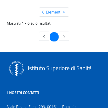
8 Elementi
Mostrati 1 - 6 su 6 risultati.
Pagina
1
Istituto Superiore di Sanità
I NOSTRI CONTATTI
Viale Regina Elena 299, 00161 – Roma (I)