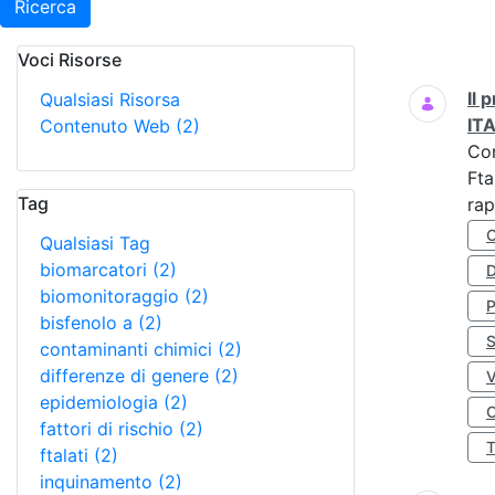
Ricerca
Voci Risorse
Ricerca
Il
Qualsiasi Risorsa
IT
Contenuto Web
(2)
Co
Fta
Tag
rap
Qualsiasi Tag
biomarcatori
(2)
D
biomonitoraggio
(2)
bisfenolo a
(2)
S
contaminanti chimici
(2)
differenze di genere
(2)
epidemiologia
(2)
O
fattori di rischio
(2)
ftalati
(2)
inquinamento
(2)