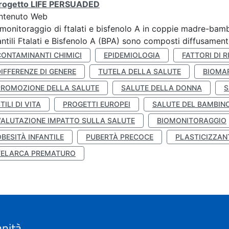
 progetto LIFE PERSUADED
ntenuto Web
monitoraggio di ftalati e bisfenolo A in coppie madre-bamb
antili Ftalati e Bisfenolo A (BPA) sono composti diffusamente 
CONTAMINANTI CHIMICI
EPIDEMIOLOGIA
FATTORI DI R
IFFERENZE DI GENERE
TUTELA DELLA SALUTE
BIOMA
PROMOZIONE DELLA SALUTE
SALUTE DELLA DONNA
S
TILI DI VITA
PROGETTI EUROPEI
SALUTE DEL BAMBIN
VALUTAZIONE IMPATTO SULLA SALUTE
BIOMONITORAGGIO
BESITÀ INFANTILE
PUBERTÀ PRECOCE
PLASTICIZZAN
TELARCA PREMATURO
anità