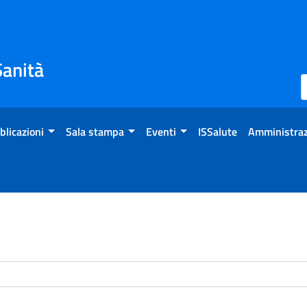
Sanità
blicazioni
Sala stampa
Eventi
ISSalute
Amministraz
enti