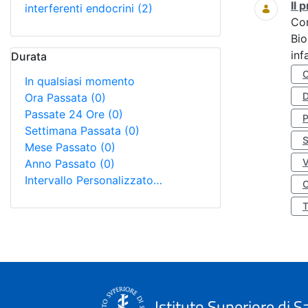
Il
interferenti endocrini
(2)
Co
Bio
inf
Durata
In qualsiasi momento
D
Ora Passata
(0)
Passate 24 Ore
(0)
Settimana Passata
(0)
S
Mese Passato
(0)
Anno Passato
(0)
Intervallo Personalizzato…
O
Istituto Superiore di S