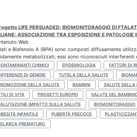
 progetto LIFE PERSUADED: BIOMONITORAGGIO DI FTALA
ALIANE: ASSOCIAZIONE TRA ESPOSIZIONE E PATOLOGIE I
ntenuto Web
lati e Bisfenolo A (BPA) sono composti diffusamente utilizza
idamente metabolizzati; essi sono riconosciuti interferenti e
CONTAMINANTI CHIMICI
EPIDEMIOLOGIA
FATTORI DI R
IFFERENZE DI GENERE
TUTELA DELLA SALUTE
BIOMA
PROMOZIONE DELLA SALUTE
BAMBINI
SALUTE DELLA
TILI DI VITA
PROGETTI EUROPEI
SALUTE DEL BAMBIN
VALUTAZIONE IMPATTO SULLA SALUTE
BIOMONITORAGGIO
BESITÀ INFANTILE
PUBERTÀ PRECOCE
PLASTICIZZAN
TELARCA PREMATURO