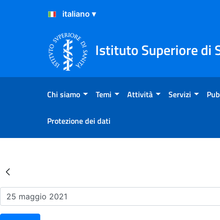
Salta al Contenuto
Salta al Footer
Istituto Superiore di 
Chi siamo
Temi
Attività
Servizi
Pub
Protezione dei dati
Risultati della Ricerca - Ev