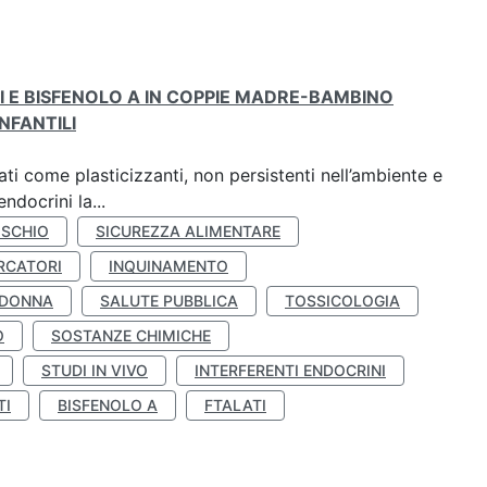
TI E BISFENOLO A IN COPPIE MADRE-BAMBINO
NFANTILI
ti come plasticizzanti, non persistenti nell’ambiente e
ndocrini la...
ISCHIO
SICUREZZA ALIMENTARE
RCATORI
INQUINAMENTO
 DONNA
SALUTE PUBBLICA
TOSSICOLOGIA
O
SOSTANZE CHIMICHE
STUDI IN VIVO
INTERFERENTI ENDOCRINI
TI
BISFENOLO A
FTALATI