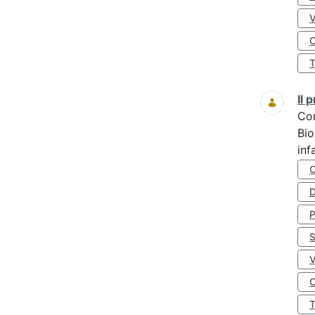
O
Il
Co
Bio
inf
D
S
O