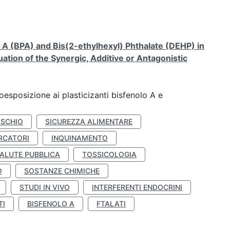
A (BPA) and Bis(2-ethylhexyl) Phthalate (DEHP) in
ation of the Synergic, Additive or Antagonistic
coesposizione ai plasticizanti bisfenolo A e
ISCHIO
SICUREZZA ALIMENTARE
RCATORI
INQUINAMENTO
ALUTE PUBBLICA
TOSSICOLOGIA
O
SOSTANZE CHIMICHE
STUDI IN VIVO
INTERFERENTI ENDOCRINI
TI
BISFENOLO A
FTALATI