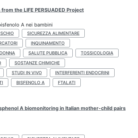
ta from the LIFE PERSUADED Project
bisfenolo A nei bambini
ISCHIO
SICUREZZA ALIMENTARE
RCATORI
INQUINAMENTO
 DONNA
SALUTE PUBBLICA
TOSSICOLOGIA
O
SOSTANZE CHIMICHE
STUDI IN VIVO
INTERFERENTI ENDOCRINI
TI
BISFENOLO A
FTALATI
henol A biomonitoring in Italian mother-child pairs