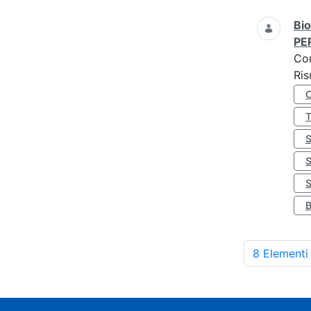
Bio
PE
Co
Ris
S
8 Elementi