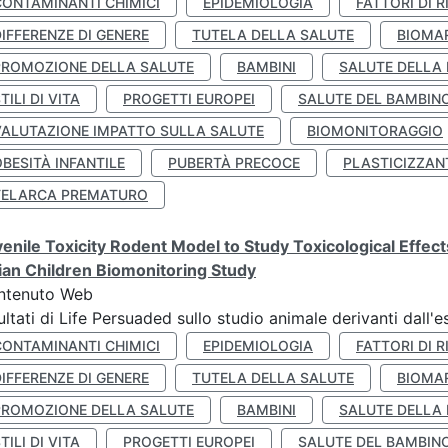
CONTAMINANTI CHIMICI
EPIDEMIOLOGIA
FATTORI DI R
IFFERENZE DI GENERE
TUTELA DELLA SALUTE
BIOMA
PROMOZIONE DELLA SALUTE
BAMBINI
SALUTE DELLA
TILI DI VITA
PROGETTI EUROPEI
SALUTE DEL BAMBIN
VALUTAZIONE IMPATTO SULLA SALUTE
BIOMONITORAGGIO
BESITÀ INFANTILE
PUBERTÀ PRECOCE
PLASTICIZZAN
TELARCA PREMATURO
enile Toxicity Rodent Model to Study Toxicological Effec
lian Children Biomonitoring Study
ntenuto Web
ultati di Life Persuaded sullo studio animale derivanti dall'
CONTAMINANTI CHIMICI
EPIDEMIOLOGIA
FATTORI DI R
IFFERENZE DI GENERE
TUTELA DELLA SALUTE
BIOMA
PROMOZIONE DELLA SALUTE
BAMBINI
SALUTE DELLA
TILI DI VITA
PROGETTI EUROPEI
SALUTE DEL BAMBIN