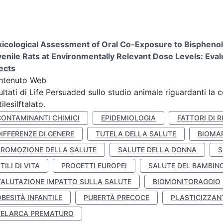
icological Assessment of Oral Co-Exposure to Bisphenol 
enile Rats at Environmentally Relevant Dose Levels: Evalu
ects
ntenuto Web
ultati di Life Persuaded sullo studio animale riguardanti la 
tilesilftalato.
CONTAMINANTI CHIMICI
EPIDEMIOLOGIA
FATTORI DI R
IFFERENZE DI GENERE
TUTELA DELLA SALUTE
BIOMA
PROMOZIONE DELLA SALUTE
SALUTE DELLA DONNA
S
TILI DI VITA
PROGETTI EUROPEI
SALUTE DEL BAMBIN
VALUTAZIONE IMPATTO SULLA SALUTE
BIOMONITORAGGIO
BESITÀ INFANTILE
PUBERTÀ PRECOCE
PLASTICIZZAN
TELARCA PREMATURO