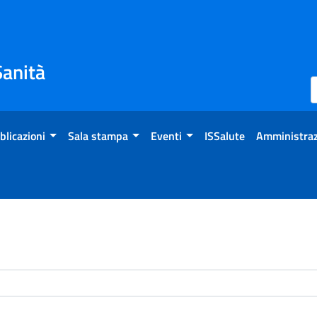
Sanità
blicazioni
Sala stampa
Eventi
ISSalute
Amministraz
enti