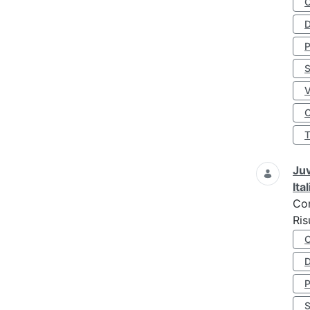
D
S
O
Juv
Ita
Co
Ris
D
S