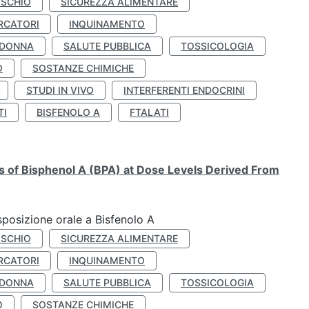
ISCHIO
SICUREZZA ALIMENTARE
RCATORI
INQUINAMENTO
 DONNA
SALUTE PUBBLICA
TOSSICOLOGIA
O
SOSTANZE CHIMICHE
STUDI IN VIVO
INTERFERENTI ENDOCRINI
TI
BISFENOLO A
FTALATI
ts of Bisphenol A (BPA) at Dose Levels Derived From
esposizione orale a Bisfenolo A
ISCHIO
SICUREZZA ALIMENTARE
RCATORI
INQUINAMENTO
 DONNA
SALUTE PUBBLICA
TOSSICOLOGIA
O
SOSTANZE CHIMICHE