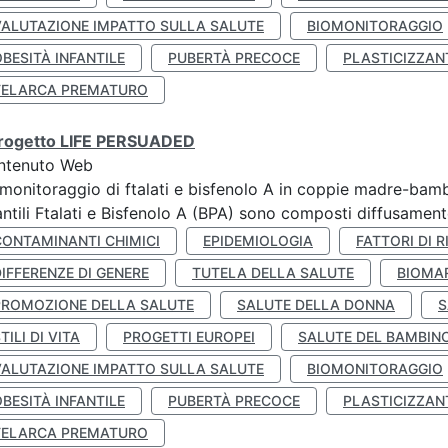
VALUTAZIONE IMPATTO SULLA SALUTE
BIOMONITORAGGIO
BESITÀ INFANTILE
PUBERTÀ PRECOCE
PLASTICIZZAN
TELARCA PREMATURO
 progetto LIFE PERSUADED
ntenuto Web
monitoraggio di ftalati e bisfenolo A in coppie madre-bamb
antili Ftalati e Bisfenolo A (BPA) sono composti diffusamente 
CONTAMINANTI CHIMICI
EPIDEMIOLOGIA
FATTORI DI R
IFFERENZE DI GENERE
TUTELA DELLA SALUTE
BIOMA
PROMOZIONE DELLA SALUTE
SALUTE DELLA DONNA
S
TILI DI VITA
PROGETTI EUROPEI
SALUTE DEL BAMBIN
VALUTAZIONE IMPATTO SULLA SALUTE
BIOMONITORAGGIO
BESITÀ INFANTILE
PUBERTÀ PRECOCE
PLASTICIZZAN
TELARCA PREMATURO