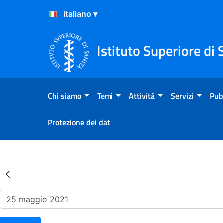
Salta al Contenuto
Salta al Footer
Istituto Superiore di 
Chi siamo
Temi
Attività
Servizi
Pub
Protezione dei dati
Risultati della Ricerca - Ev