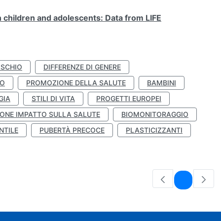
n children and adolescents: Data from LIFE
ISCHIO
DIFFERENZE DI GENERE
TO
PROMOZIONE DELLA SALUTE
BAMBINI
GIA
STILI DI VITA
PROGETTI EUROPEI
ONE IMPATTO SULLA SALUTE
BIOMONITORAGGIO
NTILE
PUBERTÀ PRECOCE
PLASTICIZZANTI
Pagina
1