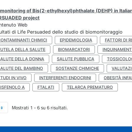
monitoring of Bis(2-ethylhexyl)phthalate (DEHP) in Italia
RSUADED project
ntenuto Web
ultati di Life Persuaded dello studio di biomonitoraggio
CONTAMINANTI CHIMICI
EPIDEMIOLOGIA
FATTORI DI R
TUTELA DELLA SALUTE
BIOMARCATORI
INQUINAMEN
SALUTE DELLA DONNA
SALUTE PUBBLICA
TOSSICOLO
SALUTE DEL BAMBINO
SOSTANZE CHIMICHE
VALUTAZI
TUDI IN VIVO
INTERFERENTI ENDOCRINI
OBESITÀ INFA
BISFENOLO A
FTALATI
TELARCA PREMATURO
Mostrati 1 - 6 su 6 risultati.