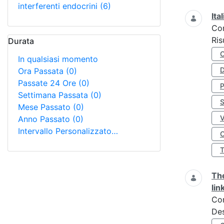
interferenti endocrini
(6)
Ita
Co
Ris
Durata
In qualsiasi momento
D
Ora Passata
(0)
Passate 24 Ore
(0)
Settimana Passata
(0)
S
Mese Passato
(0)
Anno Passato
(0)
Intervallo Personalizzato…
O
The
lin
Co
Des