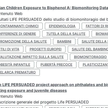
lian Children Exposure to Bisphenol A: Biomonitoring Da
ntenuto Web
ultati LIFE PERSUADED dello studio di biomonitoragio del 
CONTAMINANTI CHIMICI
EPIDEMIOLOGIA
FATTORI DI R
IFFERENZE DI GENERE
TUTELA DELLA SALUTE
BIOMA
PROMOZIONE DELLA SALUTE
BAMBINI
SALUTE DELLA
TILI DI VITA
PROGETTI EUROPEI
SALUTE DEL BAMBIN
VALUTAZIONE IMPATTO SULLA SALUTE
BIOMONITORAGGIO
BESITÀ INFANTILE
PUBERTÀ PRECOCE
PLASTICIZZAN
TELARCA PREMATURO
 LIFE PERSUADED project approach on phthalates and bisp
king exposure and juvenile diseases
ntenuto Web
crizione generale del progetto Life PERSUADED