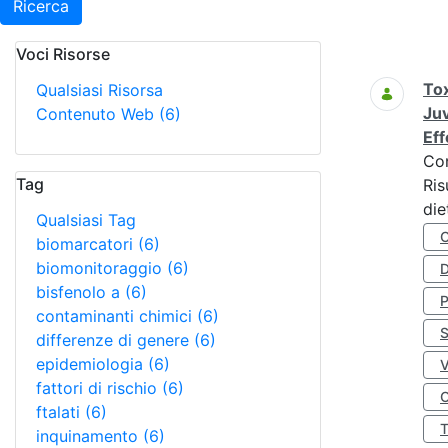
Ricerca
Voci Risorse
Ricerca
Tox
Qualsiasi Risorsa
Juv
Contenuto Web
(6)
Eff
Co
Tag
Ris
die
Qualsiasi Tag
biomarcatori
(6)
biomonitoraggio
(6)
D
bisfenolo a
(6)
contaminanti chimici
(6)
S
differenze di genere
(6)
epidemiologia
(6)
fattori di rischio
(6)
O
ftalati
(6)
inquinamento
(6)