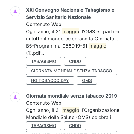
XXI Convegno Nazionale Tabagismo e
Servizio Sanitario Nazionale
Contenuto Web
Ogni anno, il 31
maggio
, l’OMS e i partner
in tutto il mondo celebrano la Giornata...-
B5-Programma-056D19-31-
maggio
(1).pdf...
TABAGISMO
CNDD
GIORNATA MONDIALE SENZA TABACCO
NO TOBACCO DAY
OMS
Giornata mondiale senza tabacco 2019
Contenuto Web
Ogni anno, il 31
maggio
, l’Organizzazione
Mondiale della Salute (OMS) celebra il
TABAGISMO
CNDD