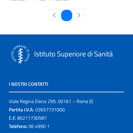
Pagina
1
Istituto Superiore di Sanità
I NOSTRI CONTATTI
Viale Regina Elena 299, 00161 – Roma (I)
Partita I.V.A.
03657731000
C.F.
80211730587
Telefono:
06 4990 1