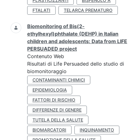
PLASTICIZZANTI
BISFENOLO A
FTALATI
TELARCA PREMATURO
Biomonitoring of Bis(2-
ethylhexyl)phthalate (DEHP) in Italian
children and adolescents: Data from LIFE
PERSUADED project
Contenuto Web
Risultati di Life Persuaded dello studio di
biomonitoraggio
CONTAMINANTI CHIMICI
EPIDEMIOLOGIA
FATTORI DI RISCHIO
DIFFERENZE DI GENERE
TUTELA DELLA SALUTE
BIOMARCATORI
INQUINAMENTO
PROMOZIONE DELLA SALUTE