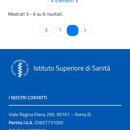
4 Elementi
Mostrati 5 - 6 su 6 risultati.
Pagina
Pagina
1
2
Istituto Superiore di Sanità
I NOSTRI CONTATTI
Viale Regina Elena 299, 00161 – Roma (I)
Partita I.V.A.
03657731000