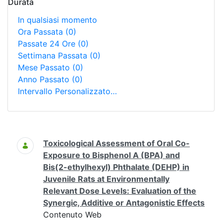
Durata
In qualsiasi momento
Ora Passata
(0)
Passate 24 Ore
(0)
Settimana Passata
(0)
Mese Passato
(0)
Anno Passato
(0)
Intervallo Personalizzato…
Ricerca
Toxicological Assessment of Oral Co-
Exposure to Bisphenol A (BPA) and
Bis(2-ethylhexyl) Phthalate (DEHP) in
Juvenile Rats at Environmentally
Relevant Dose Levels: Evaluation of the
Synergic, Additive or Antagonistic Effects
Contenuto Web