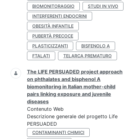
BIOMONITORAGGIO
STUDI IN VIVO
INTERFERENTI ENDOCRINI
OBESITÀ INFANTILE
PUBERTÀ PRECOCE
PLASTICIZZANTI
BISFENOLO A
FTALATI
TELARCA PREMATURO
The LIFE PERSUADED project approach
on phthalates and bisphenol A
biomonitoring in Italian mother-child
pairs linking exposure and juvenile
diseases
Contenuto Web
Descrizione generale del progetto Life
PERSUADED
CONTAMINANTI CHIMICI