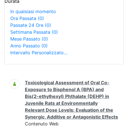
Durata
In qualsiasi momento
Ora Passata
(0)
Passate 24 Ore
(0)
Settimana Passata
(0)
Mese Passato
(0)
Anno Passato
(0)
Intervallo Personalizzato…
Ricerca
Toxicological Assessment of Oral Co-
Exposure to Bisphenol A (BPA) and
Bis(2-ethylhexyl) Phthalate (DEHP) in
Juvenile Rats at Environmentally
Relevant Dose Levels: Evaluation of the
Synergic, Additive or Antagonistic Effects
Contenuto Web