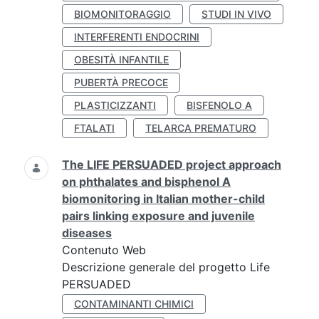
BIOMONITORAGGIO
STUDI IN VIVO
INTERFERENTI ENDOCRINI
OBESITÀ INFANTILE
PUBERTÀ PRECOCE
PLASTICIZZANTI
BISFENOLO A
FTALATI
TELARCA PREMATURO
The LIFE PERSUADED project approach
on phthalates and bisphenol A
biomonitoring in Italian mother-child
pairs linking exposure and juvenile
diseases
Contenuto Web
Descrizione generale del progetto Life
PERSUADED
CONTAMINANTI CHIMICI