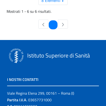
8 Elementi
Mostrati 1 - 6 su 6 risultati.
Pagina
1
Istituto Superiore di Sanità
I NOSTRI CONTATTI
Viale Regina Elena 299, 00161 – Roma (I)
Partita I.V.A.
03657731000