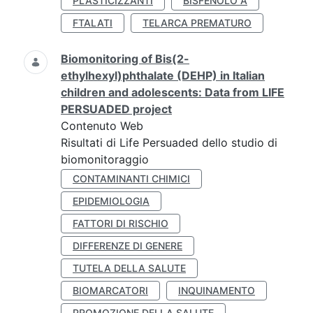
PLASTICIZZANTI
BISFENOLO A
FTALATI
TELARCA PREMATURO
Biomonitoring of Bis(2-
ethylhexyl)phthalate (DEHP) in Italian
children and adolescents: Data from LIFE
PERSUADED project
Contenuto Web
Risultati di Life Persuaded dello studio di
biomonitoraggio
CONTAMINANTI CHIMICI
EPIDEMIOLOGIA
FATTORI DI RISCHIO
DIFFERENZE DI GENERE
TUTELA DELLA SALUTE
BIOMARCATORI
INQUINAMENTO
PROMOZIONE DELLA SALUTE